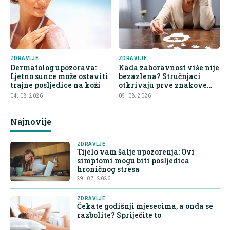
ZDRAVLJE
ZDRAVLJE
Dermatolog upozorava:
Kada zaboravnost više nije
Ljetno sunce može ostaviti
bezazlena? Stručnjaci
trajne posljedice na koži
otkrivaju prve znakove
demencije
04. 08. 2026.
05. 08. 2026.
Najnovije
ZDRAVLJE
Tijelo vam šalje upozorenja: Ovi
simptomi mogu biti posljedica
hroničnog stresa
29. 07. 2026.
ZDRAVLJE
Čekate godišnji mjesecima, a onda se
razbolite? Spriječite to