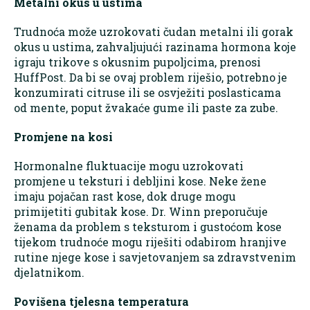
Metalni okus u ustima
Trudnoća može uzrokovati čudan metalni ili gorak
okus u ustima, zahvaljujući razinama hormona koje
igraju trikove s okusnim pupoljcima, prenosi
HuffPost. Da bi se ovaj problem riješio, potrebno je
konzumirati citruse ili se osvježiti poslasticama
od mente, poput žvakaće gume ili paste za zube.
Promjene na kosi
Hormonalne fluktuacije mogu uzrokovati
promjene u teksturi i debljini kose. Neke žene
imaju pojačan rast kose, dok druge mogu
primijetiti gubitak kose. Dr. Winn preporučuje
ženama da problem s teksturom i gustoćom kose
tijekom trudnoće mogu riješiti odabirom hranjive
rutine njege kose i savjetovanjem sa zdravstvenim
djelatnikom.
Povišena tjelesna temperatura