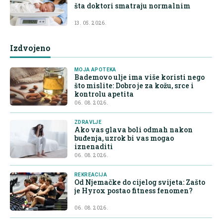
šta doktori smatraju normalnim
13. 05. 2026.
Izdvojeno
MOJA APOTEKA
Bademovo ulje ima više koristi nego
što mislite: Dobro je za kožu, srce i
kontrolu apetita
06. 08. 2026.
ZDRAVLJE
Ako vas glava boli odmah nakon
buđenja, uzrok bi vas mogao
iznenaditi
06. 08. 2026.
REKREACIJA
Od Njemačke do cijelog svijeta: Zašto
je Hyrox postao fitness fenomen?
06. 08. 2026.