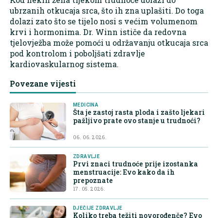
ubrzanih otkucaja srca, što ih zna uplašiti. Do toga
dolazi zato što se tijelo nosi s većim volumenom
krvi i hormonima. Dr. Winn ističe da redovna
tjelovježba može pomoći u održavanju otkucaja srca
pod kontrolom i poboljšati zdravlje
kardiovaskularnog sistema.
Povezane vijesti
MEDICINA
Šta je zastoj rasta ploda i zašto ljekari
pažljivo prate ovo stanje u trudnoći?
06. 06. 2026.
ZDRAVLJE
Prvi znaci trudnoće prije izostanka
menstruacije: Evo kako da ih
prepoznate
17. 05. 2026.
DJEČIJE ZDRAVLJE
Koliko treba težiti novorođenče? Evo