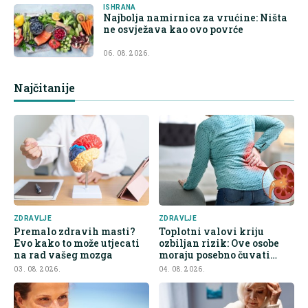
ISHRANA
Najbolja namirnica za vrućine: Ništa
ne osvježava kao ovo povrće
06. 08. 2026.
Najčitanije
ZDRAVLJE
ZDRAVLJE
Premalo zdravih masti?
Toplotni valovi kriju
Evo kako to može utjecati
ozbiljan rizik: Ove osobe
na rad vašeg mozga
moraju posebno čuvati
bubrege
03. 08. 2026.
04. 08. 2026.