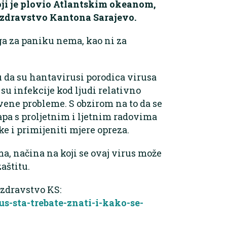
oji je plovio Atlantskim okeanom,
 zdravstvo Kantona Sarajevo.
ga za paniku nema, kao ni za
u da su hantavirusi porodica virusa
su infekcije kod ljudi relativno
tvene probleme. S obzirom na to da se
apa s proljetnim i ljetnim radovima
e i primijeniti mjere opreza.
a, načina na koji se ovaj virus može
aštitu.
zdravstvo KS:
us-sta-trebate-znati-i-kako-se-