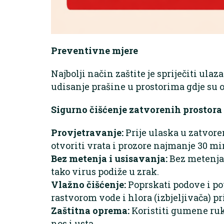
Preventivne mjere
Najbolji način zaštite je spriječiti ulaz
udisanje prašine u prostorima gdje su o
Sigurno čišćenje zatvorenih prostora
Provjetravanje:
Prije ulaska u zatvore
otvoriti vrata i prozore najmanje 30 mi
Bez metenja i usisavanja:
Bez metenja 
tako virus podiže u zrak.
Vlažno čišćenje:
Poprskati podove i p
rastvorom vode i hlora (izbjeljivača) pri
Zaštitna oprema:
Koristiti gumene ruk
nos i usta.