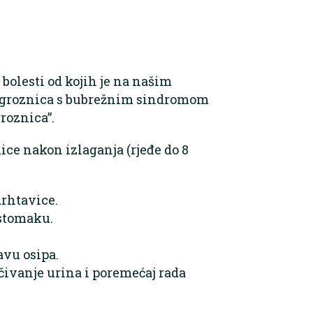
bolesti od kojih je na našim
a groznica s bubrežnim sindromom
roznica”.
ice nakon izlaganja (rjeđe do 8
drhtavice.
 stomaku.
avu osipa.
čivanje urina i poremećaj rada