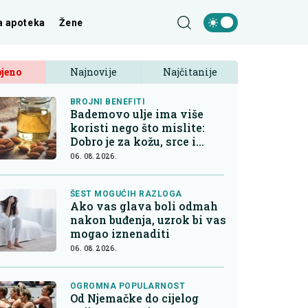
a apoteka
Žene
jeno
Najnovije
Najčitanije
BROJNI BENEFITI
Bademovo ulje ima više
koristi nego što mislite:
Dobro je za kožu, srce i
kontrolu apetita
06. 08. 2026.
ŠEST MOGUĆIH RAZLOGA
Ako vas glava boli odmah
nakon buđenja, uzrok bi vas
mogao iznenaditi
06. 08. 2026.
OGROMNA POPULARNOST
Od Njemačke do cijelog