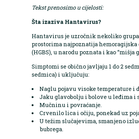
Tekst prenosimo u cijelosti:
Šta izaziva Hantavirus?
Hantavirus je uzročnik nekoliko grupa 
prostorima najpoznatija hemoragijsk
(HGBS), u narodu poznata i kao “mišja g
Simptomi se obično javljaju 1 do 2 sedm
sedmica) i uključuju:
Naglu pojavu visoke temperature i 
Jaku glavobolju i bolove u leđima i
Mučninu i povraćanje.
Crvenilo lica i očiju, ponekad uz poj
U težim slučajevima, smanjeno izlu
bubrega.