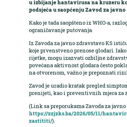
u izbijanje hantavirusa na kruzeru k
podsjeća u saopćenju Zavod za javno
Kako je tada saopšteno iz WHO-a, razlo
ograničavanje putovanja.
Iz Zavoda za javno zdravstavo KS istič
koje prvenstveno prenose glodari. Iako 
rijetke, mogu izazvati ozbiljne zdravs
povećana aktivnost glodara često pokl
na otvorenom, važno je prepoznati rizik
Zavod je uradio kratak pregled simptom
prenijeti, kao i preventivnih mjera za z
(Link sa preporukama Zavoda za javno 
https://zzjzks.ba/2026/05/11/hantavir
zastititi/
).