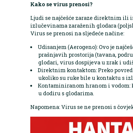
Kako se virus prenosi?
Ljudi se najčešće zaraze direktnim ili
izlučevinama zaraženih glodara (poljs
Virus se prenosi na sljedeće načine:
Udisanjem (Aerogeno): Ovo je najčešć
prašnjavih prostorija (tavana, podru
glodari, virus dospijeva u zrak i udiš
Direktnim kontaktom: Preko povreda n
ukoliko su ruke bile u kontaktu s i
Kontaminiranom hranom i vodom: K
u dodiru s glodarima.
Napomena: Virus se ne prenosi s čovjek