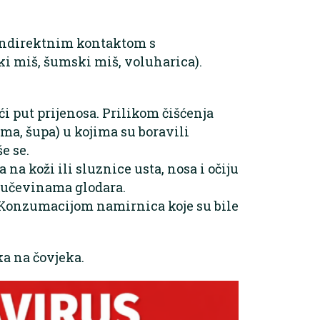
 indirektnim kontaktom s
ki miš, šumski miš, voluharica).
i put prijenosa. Prilikom čišćenja
ma, šupa) u kojima su boravili
e se.
a koži ili sluznice usta, nosa i očiju
zlučevinama glodara.
onzumacijom namirnica koje su bile
a na čovjeka.