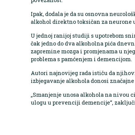
Ipak, dodala je da su osnovna neurološ
alkohol direktno toksičan za neurone 
U jednoj ranijoj studiji s upotrebom sn
čak jedno do dva alkoholna pića dnev
zapremine mozga i promjenama u njegov
problema s pamćenjem i demencijom.
Autori najnovijeg rada ističu da njiho
izbjegavanje alkohola donosi značajne 
„Smanjenje unosa alkohola na nivou ci
ulogu u prevenciji demencije“, zaključi