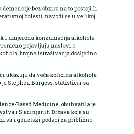
demencije bez obzira na to postoji li
ativnoj bolesti, navodi se u velikoj
 čak i umjerena konzumacija alkohola
ovremeno pojavljuju naslovi o
ohola, brojna istraživanja dosljedno
aci ukazuju da veća količina alkohola
o je Stephen Burgess, statističar sa
idence-Based Medicine, obuhvatila je
vstva i Sjedinjenih Država koje su
i su i genetski podaci za približno