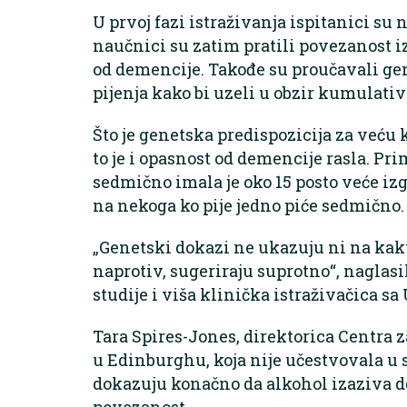
U prvoj fazi istraživanja ispitanici su 
naučnici su zatim pratili povezanost 
od demencije. Takođe su proučavali g
pijenja kako bi uzeli u obzir kumulati
Što je genetska predispozicija za veću 
to je i opasnost od demencije rasla. Prim
sedmično imala je oko 15 posto veće iz
na nekoga ko pije jedno piće sedmično.
„Genetski dokazi ne ukazuju ni na kak
naprotiv, sugeriraju suprotno“, naglasi
studije i viša klinička istraživačica sa
Tara Spires-Jones, direktorica Centra 
u Edinburghu, koja nije učestvovala u st
dokazuju konačno da alkohol izaziva d
povezanost.