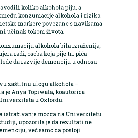
navodili koliko alkohola piju, a
između konzumacije alkohola i rizika
enetske markere povezane s navikama
vni učinak tokom života.
konzumaciju alkohola bila izraženija,
jera radi, osoba koja pije tri pića
glede da razvije demenciju u odnosu
vu zaštitnu ulogu alkohola –
la je Anya Topiwala, koautorica
 Univerziteta u Oxfordu.
za istraživanje mozga na Univerzitetu
udiji, upozorila je da rezultati ne
emenciju, već samo da postoji