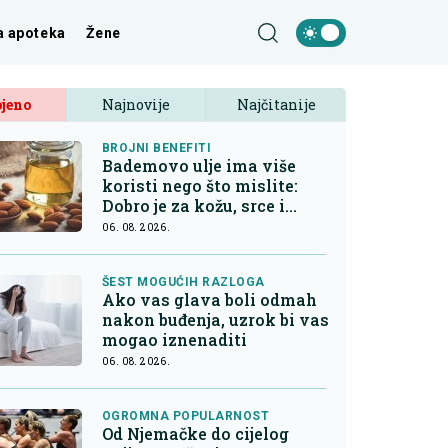
a apoteka
Žene
jeno
Najnovije
Najčitanije
BROJNI BENEFITI
Bademovo ulje ima više
koristi nego što mislite:
Dobro je za kožu, srce i
kontrolu apetita
06. 08. 2026.
ŠEST MOGUĆIH RAZLOGA
Ako vas glava boli odmah
nakon buđenja, uzrok bi vas
mogao iznenaditi
06. 08. 2026.
OGROMNA POPULARNOST
Od Njemačke do cijelog