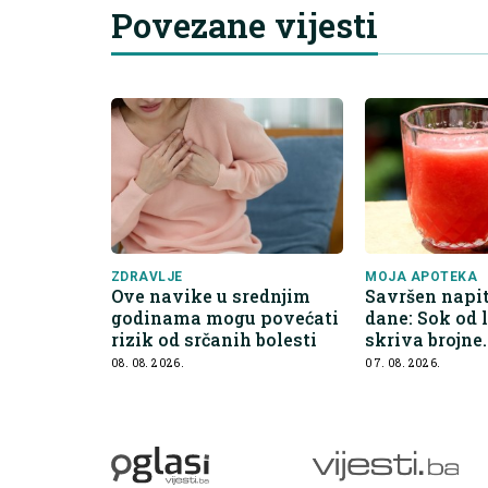
Povezane vijesti
ZDRAVLJE
MOJA APOTEKA
Ove navike u srednjim
Savršen napit
godinama mogu povećati
dane: Sok od 
rizik od srčanih bolesti
skriva brojne
zdravstvene 
08. 08. 2026.
07. 08. 2026.