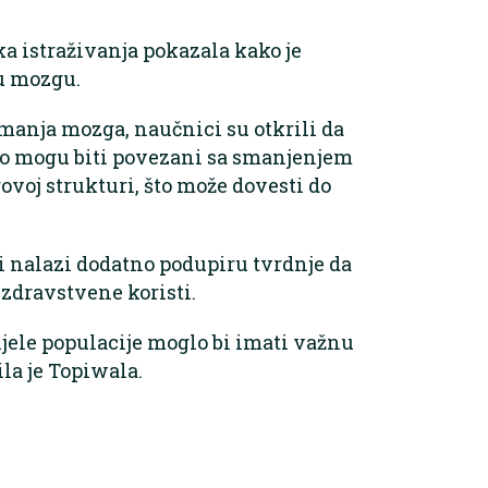
ka istraživanja pokazala kako je
u mozgu.
imanja mozga, naučnici su otkrili da
no mogu biti povezani sa smanjenjem
oj strukturi, što može dovesti do
vi nalazi dodatno podupiru tvrdnje da
zdravstvene koristi.
jele populacije moglo bi imati važnu
la je Topiwala.