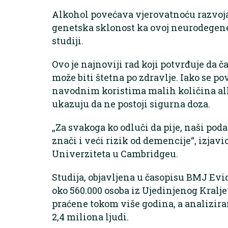
Alkohol povećava vjerovatnoću razvoja 
genetska sklonost ka ovoj neurodegener
studiji.
Ovo je najnoviji rad koji potvrđuje da
može biti štetna po zdravlje. Iako se p
navodnim koristima malih količina alk
ukazuju da ne postoji sigurna doza.
„Za svakoga ko odluči da pije, naši pod
znači i veći rizik od demencije“, izjavi
Univerziteta u Cambridgeu.
Studija, objavljena u časopisu BMJ Ev
oko 560.000 osoba iz Ujedinjenog Kralje
praćene tokom više godina, a analiziran
2,4 miliona ljudi.