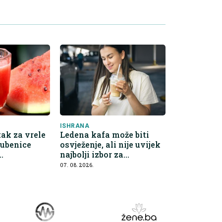
ISHRANA
ak za vrele
Ledena kafa može biti
lubenice
osvježenje, ali nije uvijek
najbolji izbor za
prednosti
hidrataciju
07. 08. 2026.