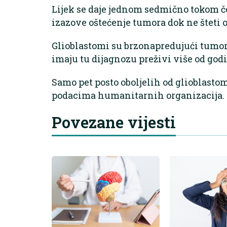
Lijek se daje jednom sedmično tokom če
izazove oštećenje tumora dok ne šteti
Glioblastomi su brzonapredujući tumor
imaju tu dijagnozu preživi više od god
Samo pet posto oboljelih od glioblasto
podacima humanitarnih organizacija.
Povezane vijesti