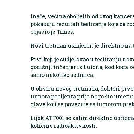
Inače, većina oboljelih od ovog kancer
pokazuju rezultati testiranja koje će zb
objavio je Times.
Novi tretman usmjeren je direktno na tu
Prvi koji je sudjelovao u testiranju nov
godišnji inženjer iz Lutona, kod koga s
samo nekoliko sedmica.
U okviru novog tretmana, doktori prvo 
tumora pacijenta prije nego što umetn
glave koji se povezuje sa tumorom prek
Lijek ATT001 se zatim direktno ubrizga
količine radioaktivnosti.