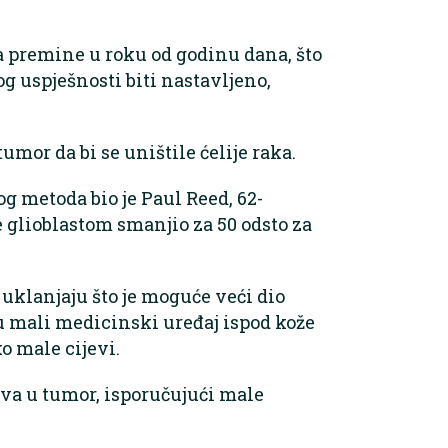
a premine u roku od godinu dana, što
og uspješnosti biti nastavljeno,
mor da bi se uništile ćelije raka.
og metoda bio je Paul Reed, 62-
e glioblastom smanjio za 50 odsto za
uklanjaju što je moguće veći dio
u mali medicinski uređaj ispod kože
o male cijevi.
va u tumor, isporučujući male