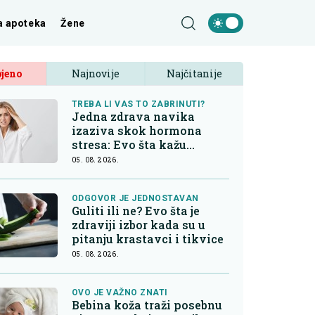
a apoteka
Žene
jeno
Najnovije
Najčitanije
TREBA LI VAS TO ZABRINUTI?
Jedna zdrava navika
izaziva skok hormona
stresa: Evo šta kažu
endokrinolozi
05. 08. 2026.
ODGOVOR JE JEDNOSTAVAN
Guliti ili ne? Evo šta je
zdraviji izbor kada su u
pitanju krastavci i tikvice
05. 08. 2026.
OVO JE VAŽNO ZNATI
Bebina koža traži posebnu