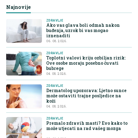
Najnovije
ZDRAVLJE
Ako vas glava boli odmah nakon
buđenja, uzrok bi vas mogao
iznenaditi
06. 08. 2026.
ZDRAVLJE
Toplotni valovi kriju ozbiljan rizik:
Ove osobe moraju posebno čuvati
bubrege
04. 08. 2026.
ZDRAVLJE
Dermatolog upozorava: Ljetno sunce
može ostaviti trajne posljedice na
koži
04. 08. 2026.
ZDRAVLJE
Premalo zdravih masti? Evo kako to
može utjecati na rad vašeg mozga