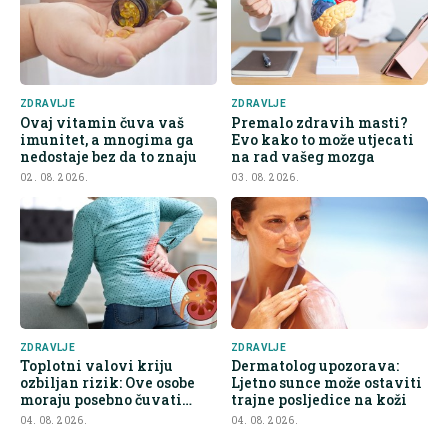
ZDRAVLJE
ZDRAVLJE
Ovaj vitamin čuva vaš
Premalo zdravih masti?
imunitet, a mnogima ga
Evo kako to može utjecati
nedostaje bez da to znaju
na rad vašeg mozga
02. 08. 2026.
03. 08. 2026.
ZDRAVLJE
ZDRAVLJE
Toplotni valovi kriju
Dermatolog upozorava:
ozbiljan rizik: Ove osobe
Ljetno sunce može ostaviti
moraju posebno čuvati
trajne posljedice na koži
bubrege
04. 08. 2026.
04. 08. 2026.