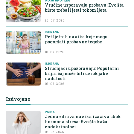
MOJA APOTEKA
Vrućine usporavaju probavu: Evo šta
biste trebali jesti tokom ljeta
23. 07. 2026.
ISHRANA
Pet ljetnih navika koje mogu
pogoršati probavne tegobe
10. 07. 2026.
ISHRANA
Stručnjaci upozoravaju: Popularni
biljni čaj može biti uzrok jake
nadutosti
01. 07. 2026.
Izdvojeno
PSIHA
Jedna zdrava navika izaziva skok
hormona stresa: Evo šta kažu
endokrinolozi
05. 08. 2026.