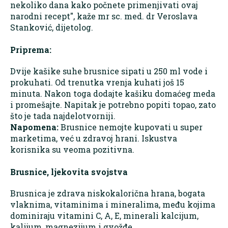
nekoliko dana kako počnete primenjivati ovaj
narodni recept", kaže mr sc. med. dr Veroslava
Stanković, dijetolog.
Priprema:
Dvije kašike suhe brusnice sipati u 250 ml vode i
prokuhati. Od trenutka vrenja kuhati još 15
minuta. Nakon toga dodajte kašiku domaćeg meda
i promešajte. Napitak je potrebno popiti topao, zato
što je tada najdelotvorniji.
Napomena:
Brusnice nemojte kupovati u super
marketima, već u zdravoj hrani. Iskustva
korisnika su veoma pozitivna.
Brusnice, ljekovita svojstva
Brusnica je zdrava niskokalorična hrana, bogata
vlaknima, vitaminima i mineralima, među kojima
dominiraju vitamini C, A, E, minerali kalcijum,
kalijum, magnezijum i gvožđe.