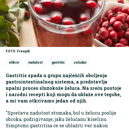
FOTO: Freepik
eliksir
nadutost
gastritis
zeludac
Gastritis spada u grupu najčešćih oboljenja
gastrointestinalnog sistema, a predstavlja
upalni proces sluzokože želuca. Na sreću postoje
i narodni recepti koji mogu da ublaže ove tegobe,
a mi vam otkrivamo jedan od njih.
"Sprečava nadutost stomaka, bol u želucu poslije
obroka, podrigivanje, jaku želučanu kiselinu.
Simptomi gastritisa će se ublažiti već nakon