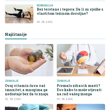
REKREACIJA
Bez teretane i tegova: Da li su vježbe s
vlastitom težinom dovoljne?
05. 08. 2026.
Najčitanije
ZDRAVLJE
ZDRAVLJE
Ovaj vitamin čuva vaš
Premalo zdravih masti?
imunitet, a mnogima ga
Evo kako to može utjecati
nedostaje bez da to znaju
na rad vašeg mozga
02. 08. 2026.
03. 08. 2026.