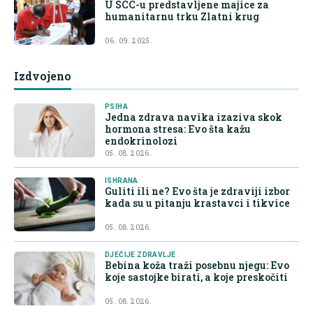
U SCC-u predstavljene majice za
humanitarnu trku Zlatni krug
06. 09. 2025.
Izdvojeno
PSIHA
Jedna zdrava navika izaziva skok
hormona stresa: Evo šta kažu
endokrinolozi
05. 08. 2026.
ISHRANA
Guliti ili ne? Evo šta je zdraviji izbor
kada su u pitanju krastavci i tikvice
05. 08. 2026.
DJEČIJE ZDRAVLJE
Bebina koža traži posebnu njegu: Evo
koje sastojke birati, a koje preskočiti
05. 08. 2026.