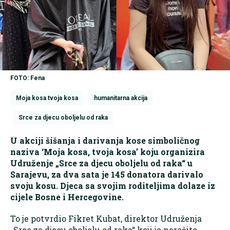
FOTO: Fena
Moja kosa tvoja kosa
humanitarna akcija
Srce za djecu oboljelu od raka
U akciji šišanja i darivanja kose simboličnog
naziva ‘Moja kosa, tvoja kosa’ koju organizira
Udruženje „Srce za djecu oboljelu od raka“ u
Sarajevu, za dva sata je 145 donatora darivalo
svoju kosu. Djeca sa svojim roditeljima dolaze iz
cijele Bosne i Hercegovine.
To je potvrdio Fikret Kubat, direktor Udruženja
„Srce za djecu oboljelu od raka“ koji je naročito