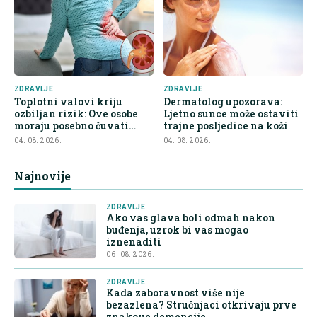
ZDRAVLJE
ZDRAVLJE
Toplotni valovi kriju
Dermatolog upozorava:
ozbiljan rizik: Ove osobe
Ljetno sunce može ostaviti
moraju posebno čuvati
trajne posljedice na koži
bubrege
04. 08. 2026.
04. 08. 2026.
Najnovije
ZDRAVLJE
Ako vas glava boli odmah nakon
buđenja, uzrok bi vas mogao
iznenaditi
06. 08. 2026.
ZDRAVLJE
Kada zaboravnost više nije
bezazlena? Stručnjaci otkrivaju prve
znakove demencije