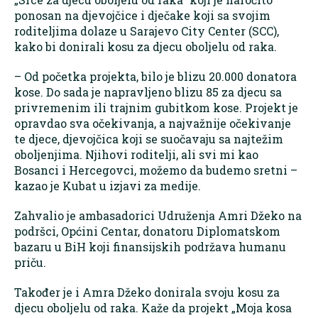
ponosan na djevojčice i dječake koji sa svojim
roditeljima dolaze u Sarajevo City Center (SCC),
kako bi donirali kosu za djecu oboljelu od raka.
– Od početka projekta, bilo je blizu 20.000 donatora
kose. Do sada je napravljeno blizu 85 za djecu sa
privremenim ili trajnim gubitkom kose. Projekt je
opravdao sva očekivanja, a najvažnije očekivanje
te djece, djevojčica koji se suočavaju sa najtežim
oboljenjima. Njihovi roditelji, ali svi mi kao
Bosanci i Hercegovci, možemo da budemo sretni –
kazao je Kubat u izjavi za medije.
Zahvalio je ambasadorici Udruženja Amri Džeko na
podršci, Općini Centar, donatoru Diplomatskom
bazaru u BiH koji finansijskih podržava humanu
priču.
Također je i Amra Džeko donirala svoju kosu za
djecu oboljelu od raka. Kaže da projekt „Moja kosa