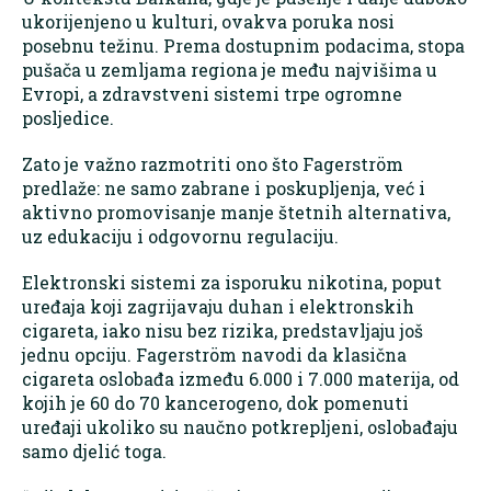
ukorijenjeno u kulturi, ovakva poruka nosi
posebnu težinu. Prema dostupnim podacima, stopa
pušača u zemljama regiona je među najvišima u
Evropi, a zdravstveni sistemi trpe ogromne
posljedice.
Zato je važno razmotriti ono što Fagerström
predlaže: ne samo zabrane i poskupljenja, već i
aktivno promovisanje manje štetnih alternativa,
uz edukaciju i odgovornu regulaciju.
Elektronski sistemi za isporuku nikotina, poput
uređaja koji zagrijavaju duhan i elektronskih
cigareta, iako nisu bez rizika, predstavljaju još
jednu opciju. Fagerström navodi da klasična
cigareta oslobađa između 6.000 i 7.000 materija, od
kojih je 60 do 70 kancerogeno, dok pomenuti
uređaji ukoliko su naučno potkrepljeni, oslobađaju
samo djelić toga.