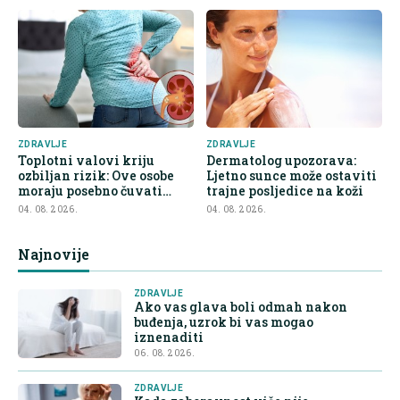
ZDRAVLJE
ZDRAVLJE
Toplotni valovi kriju
Dermatolog upozorava:
ozbiljan rizik: Ove osobe
Ljetno sunce može ostaviti
moraju posebno čuvati
trajne posljedice na koži
bubrege
04. 08. 2026.
04. 08. 2026.
Najnovije
ZDRAVLJE
Ako vas glava boli odmah nakon
buđenja, uzrok bi vas mogao
iznenaditi
06. 08. 2026.
ZDRAVLJE