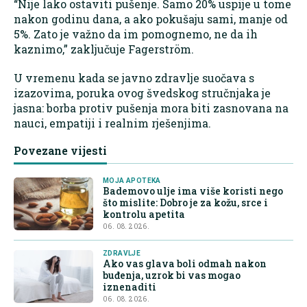
“Nije lako ostaviti pušenje. Samo 20% uspije u tome
nakon godinu dana, a ako pokušaju sami, manje od
5%. Zato je važno da im pomognemo, ne da ih
kaznimo,” zaključuje Fagerström.
U vremenu kada se javno zdravlje suočava s
izazovima, poruka ovog švedskog stručnjaka je
jasna: borba protiv pušenja mora biti zasnovana na
nauci, empatiji i realnim rješenjima.
Povezane vijesti
MOJA APOTEKA
Bademovo ulje ima više koristi nego
što mislite: Dobro je za kožu, srce i
kontrolu apetita
06. 08. 2026.
ZDRAVLJE
Ako vas glava boli odmah nakon
buđenja, uzrok bi vas mogao
iznenaditi
06. 08. 2026.