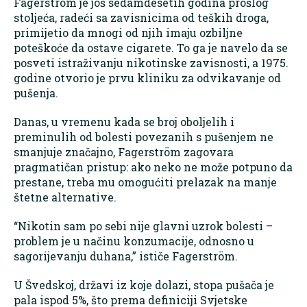
Fagerström je još sedamdesetih godina prošlog
stoljeća, radeći sa zavisnicima od teških droga,
primijetio da mnogi od njih imaju ozbiljne
poteškoće da ostave cigarete. To ga je navelo da se
posveti istraživanju nikotinske zavisnosti, a 1975.
godine otvorio je prvu kliniku za odvikavanje od
pušenja.
Danas, u vremenu kada se broj oboljelih i
preminulih od bolesti povezanih s pušenjem ne
smanjuje značajno, Fagerström zagovara
pragmatičan pristup: ako neko ne može potpuno da
prestane, treba mu omogućiti prelazak na manje
štetne alternative.
“Nikotin sam po sebi nije glavni uzrok bolesti –
problem je u načinu konzumacije, odnosno u
sagorijevanju duhana,” ističe Fagerström.
U Švedskoj, državi iz koje dolazi, stopa pušača je
pala ispod 5%, što prema definiciji Svjetske