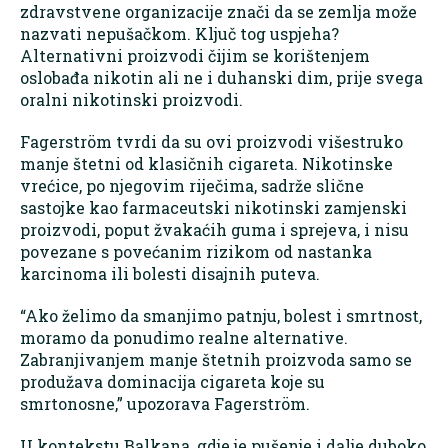
zdravstvene organizacije znači da se zemlja može
nazvati nepušačkom. Ključ tog uspjeha?
Alternativni proizvodi čijim se korištenjem
oslobađa nikotin ali ne i duhanski dim, prije svega
oralni nikotinski proizvodi.
Fagerström tvrdi da su ovi proizvodi višestruko
manje štetni od klasičnih cigareta. Nikotinske
vrećice, po njegovim riječima, sadrže slične
sastojke kao farmaceutski nikotinski zamjenski
proizvodi, poput žvakaćih guma i sprejeva, i nisu
povezane s povećanim rizikom od nastanka
karcinoma ili bolesti disajnih puteva.
“Ako želimo da smanjimo patnju, bolest i smrtnost,
moramo da ponudimo realne alternative.
Zabranjivanjem manje štetnih proizvoda samo se
produžava dominacija cigareta koje su
smrtonosne,” upozorava Fagerström.
U kontekstu Balkana, gdje je pušenje i dalje duboko