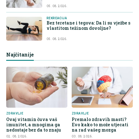
05. 08. 2026.
REKREACIJA
Bez teretane i tegova: Da li su vježbe s
vlastitom težinom dovoljne?
05. 08. 2026.
Najčitanije
ZDRAVLJE
ZDRAVLJE
Ovaj vitamin čuva vaš
Premalo zdravih masti?
imunitet, a mnogima ga
Evo kako to može utjecati
nedostaje bez da to znaju
na rad vašeg mozga
02. 08. 2026.
03. 08. 2026.