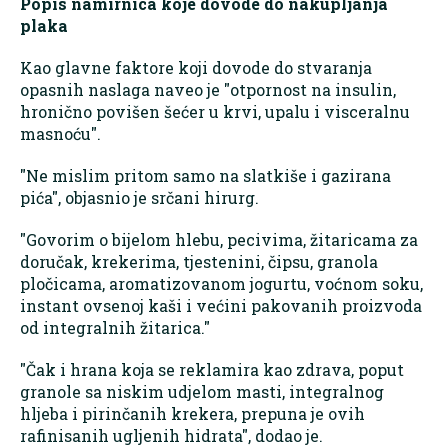
Popis namirnica koje dovode do nakupljanja
plaka
Kao glavne faktore koji dovode do stvaranja
opasnih naslaga naveo je "otpornost na insulin,
hronično povišen šećer u krvi, upalu i visceralnu
masnoću".
"Ne mislim pritom samo na slatkiše i gazirana
pića", objasnio je srčani hirurg.
"Govorim o bijelom hlebu, pecivima, žitaricama za
doručak, krekerima, tjestenini, čipsu, granola
pločicama, aromatizovanom jogurtu, voćnom soku,
instant ovsenoj kaši i većini pakovanih proizvoda
od integralnih žitarica."
"Čak i hrana koja se reklamira kao zdrava, poput
granole sa niskim udjelom masti, integralnog
hljeba i pirinčanih krekera, prepuna je ovih
rafinisanih ugljenih hidrata", dodao je.