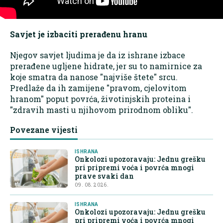
Savjet je izbaciti prerađenu hranu
Njegov savjet ljudima je da iz ishrane izbace
prerađene ugljene hidrate, jer su to namirnice za
koje smatra da nanose "najviše štete" srcu.
Predlaže da ih zamijene "pravom, cjelovitom
hranom" poput povrća, životinjskih proteina i
"zdravih masti u njihovom prirodnom obliku".
Povezane vijesti
ISHRANA
Onkolozi upozoravaju: Jednu grešku
pri pripremi voća i povrća mnogi
prave svaki dan
09. 08. 2026.
ISHRANA
Onkolozi upozoravaju: Jednu grešku
pri pripremi voća i povrća mnogi