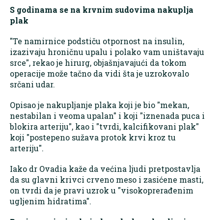
S godinama se na krvnim sudovima nakuplja
plak
"Te namirnice podstiču otpornost na insulin,
izazivaju hroničnu upalu i polako vam uništavaju
srce", rekao je hirurg, objašnjavajući da tokom
operacije može tačno da vidi šta je uzrokovalo
srčani udar.
Opisao je nakupljanje plaka koji je bio "mekan,
nestabilan i veoma upalan" i koji "iznenada puca i
blokira arteriju", kao i "tvrdi, kalcifikovani plak"
koji "postepeno sužava protok krvi kroz tu
arteriju".
Iako dr Ovadia kaže da većina ljudi pretpostavlja
da su glavni krivci crveno meso i zasićene masti,
on tvrdi da je pravi uzrok u "visokoprerađenim
ugljenim hidratima".