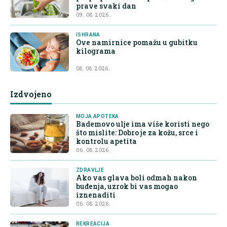
prave svaki dan
09. 08. 2026.
ISHRANA
Ove namirnice pomažu u gubitku
kilograma
08. 08. 2026.
Izdvojeno
MOJA APOTEKA
Bademovo ulje ima više koristi nego
što mislite: Dobro je za kožu, srce i
kontrolu apetita
06. 08. 2026.
ZDRAVLJE
Ako vas glava boli odmah nakon
buđenja, uzrok bi vas mogao
iznenaditi
06. 08. 2026.
REKREACIJA