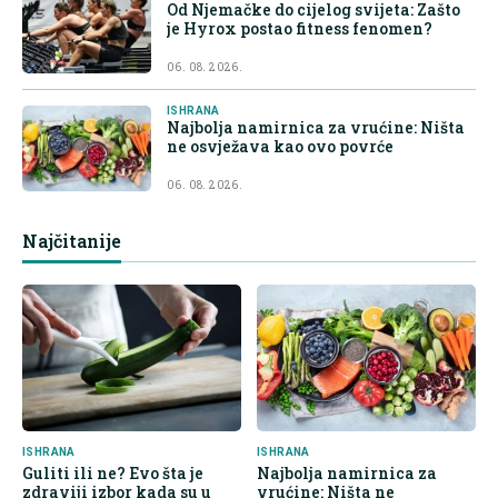
Od Njemačke do cijelog svijeta: Zašto
je Hyrox postao fitness fenomen?
06. 08. 2026.
ISHRANA
Najbolja namirnica za vrućine: Ništa
ne osvježava kao ovo povrće
06. 08. 2026.
Najčitanije
ISHRANA
ISHRANA
Guliti ili ne? Evo šta je
Najbolja namirnica za
zdraviji izbor kada su u
vrućine: Ništa ne