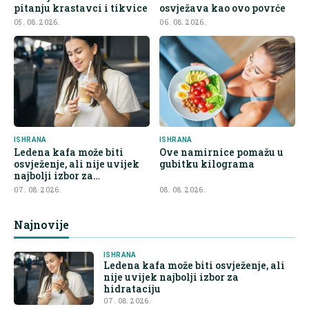
pitanju krastavci i tikvice
osvježava kao ovo povrće
05. 08. 2026.
06. 08. 2026.
ISHRANA
ISHRANA
Ledena kafa može biti
Ove namirnice pomažu u
osvježenje, ali nije uvijek
gubitku kilograma
najbolji izbor za
hidrataciju
07. 08. 2026.
08. 08. 2026.
Najnovije
ISHRANA
Ledena kafa može biti osvježenje, ali
nije uvijek najbolji izbor za
hidrataciju
07. 08. 2026.