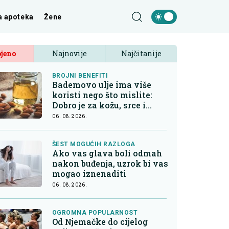
a apoteka
Žene
jeno
Najnovije
Najčitanije
BROJNI BENEFITI
Bademovo ulje ima više
koristi nego što mislite:
Dobro je za kožu, srce i
kontrolu apetita
06. 08. 2026.
ŠEST MOGUĆIH RAZLOGA
Ako vas glava boli odmah
nakon buđenja, uzrok bi vas
mogao iznenaditi
06. 08. 2026.
OGROMNA POPULARNOST
Od Njemačke do cijelog