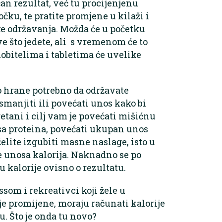
an rezultat, već tu procijenjenu
ku, te pratite promjene u kilaži i
jke održavanja. Možda će u početku
e što jedete, ali s vremenom će to
mobitelima i tabletima će uvelike
o hrane potrebno da održavate
smanjiti ili povećati unos kako bi
eretani i cilj vam je povećati mišićnu
sa proteina, povećati ukupan unos
 želite izgubiti masne naslage, isto u
 unosa kalorija. Naknadno se po
 kalorije ovisno o rezultatu.
ssom i rekreativci koji žele u
e promijene, moraju računati kalorije
du. Što je onda tu novo?