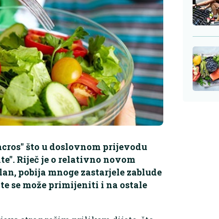
macros" što u doslovnom prijevodu
e". Riječ je o relativno novom
ilan, pobija mnoge zastarjele zablude
te se može primijeniti i na ostale