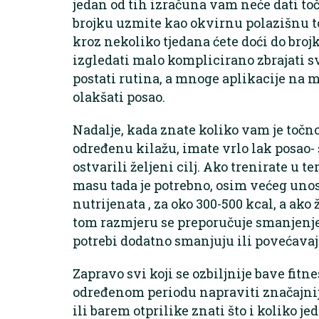
jedan od tih izračuna vam neće dati toč
brojku uzmite kao okvirnu polazišnu toč
kroz nekoliko tjedana ćete doći do bro
izgledati malo komplicirano zbrajati sv
postati rutina, a mnoge aplikacije na 
olakšati posao.
Nadalje, kada znate koliko vam je točn
određenu kilažu, imate vrlo lak posao- 
ostvarili željeni cilj. Ako trenirate u t
masu tada je potrebno, osim većeg uno
nutrijenata , za oko 300-500 kcal, a ako
tom razmjeru se preporučuje smanjenje
potrebi dodatno smanjuju ili povećavaju
Zapravo svi koji se ozbiljnije bave fitne
određenom periodu napraviti značajnij
ili barem otprilike znati što i koliko je