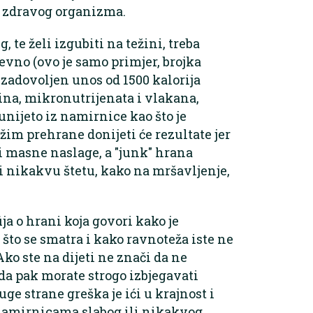
e zdravog organizma.
g, te želi izgubiti na težini, treba
evno (ovo je samo primjer, brojka
 zadovoljen unos od 1500 kalorija
na, mikronutrijenata i vlakana,
unijeto iz namirnice kao što je
ežim prehrane donijeti će rezultate jer
ti masne naslage, a "junk" hrana
i nikakvu štetu, kako na mršavljenje,
fija o hrani koja govori kako je
 što se smatra i kako ravnoteža iste ne
ko ste na dijeti ne znači da ne
 da pak morate strogo izbjegavati
ge strane greška je ići u krajnost i
 namirnicama slabog ili nikakvog