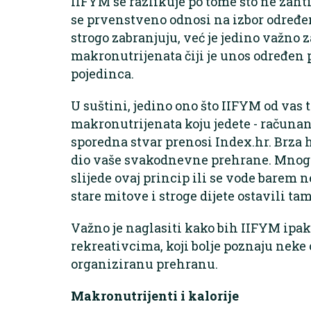
IIFYM se razlikuje po tome što ne zahti
se prvenstveno odnosi na izbor određe
strogo zabranjuju, već je jedino važno 
makronutrijenata čiji je unos određen 
pojedinca.
U suštini, jedino ono što IIFYM od vas t
makronutrijenata koju jedete - računanj
sporedna stvar prenosi Index.hr. Brza h
dio vaše svakodnevne prehrane. Mnogi 
slijede ovaj princip ili se vode barem
stare mitove i stroge dijete ostavili tamo
Važno je naglasiti kako bih IIFYM ipa
rekreativcima, koji bolje poznaju neke
organiziranu prehranu.
Makronutrijenti i kalorije