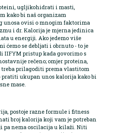
eini, ugljikohidrati i masti,
om kako bi naš organizam
og unosa ovisi o mnogim faktorima
zmu i dr. Kalorija je mjerna jedinica
ata u energiji. Ako jedemo više
i ćemo se debljati i obrnuto - to je
di IIFYM pristup kada govorimo s
nostavnije rečeno; omjer proteina,
 treba prilagoditi prema vlastitom
o pratiti ukupan unos kalorija kako bi
esne mase.
ija, postoje razne formule i fitness
ti broj kalorija koji vam je potreban
i pa nema oscilacija u kilaži. Niti