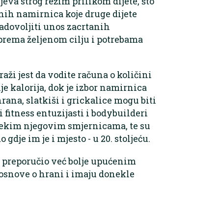
jeva strog režim prilikom dijete, što
nih namirnica koje druge dijete
zadovoljiti unos zacrtanih
prema željenom cilju i potrebama
raži jest da vodite računa o količini
e kalorija, dok je izbor namirnica
rana, slatkiši i grickalice mogu biti
fitness entuzijasti i bodybuilderi
 nekim njegovim smjernicama, te su
 gdje im je i mjesto - u 20. stoljeću.
k preporučio već bolje upućenim
 osnove o hrani i imaju donekle