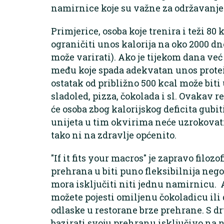
namirnice koje su važne za održavanj
Primjerice, osoba koje trenira i teži 80 k
ograničiti unos kalorija na oko 2000 dn
može varirati). Ako je tijekom dana već
među koje spada adekvatan unos protei
ostatak od približno 500 kcal može biti 
sladoled, pizza, čokolada i sl. Ovakav r
će osoba zbog kalorijskog deficita gubi
unijeta u tim okvirima neće uzrokovat
tako ni na zdravlje općenito.
"If it fits your macros" je zapravo filozo
prehrana u biti puno fleksibilnija nego
mora isključiti niti jednu namirnicu. A
možete pojesti omiljenu čokoladicu ili
odlaske u restorane brze prehrane. S dru
bazirati svoju prehranu isključivo na