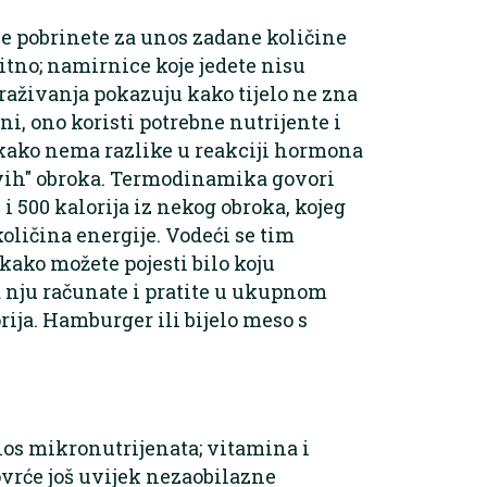
se pobrinete za unos zadane količine
bitno; namirnice koje jedete nisu
traživanja pokazuju kako tijelo ne zna
rani, ono koristi potrebne nutrijente i
e kako nema razlike u reakciji hormona
avih" obroka. Termodinamika govori
 i 500 kalorija iz nekog obroka, kojeg
količina energije. Vodeći se tim
ako možete pojesti bilo koju
d nju računate i pratite u ukupnom
ija. Hamburger ili bijelo meso s
nos mikronutrijenata; vitamina i
ovrće još uvijek nezaobilazne