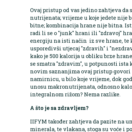
Ovaj pristup od vas jedino zahtjeva da 
nutrijenata; vrijeme u koje jedete nije 
bitne; kombinacija hrane nije bitna. Is
radi li se o "junk" hrani ili "zdravoj" h
energiju na isti način iz sve hrane, t
usporedivši utjecaj "zdravih" i "nezdr
kako je 500 kalorija u obliku brze hrane
se smatra "zdravim", u potpunosti ista 
novim saznanjima ovaj pristup govori k
namirnicu, u bilo koje vrijeme, dok go
unosu makronutrijenata, odnosno kalor
integralnom rižom? Nema razlike.
A što je sa zdravljem?
IIFYM također zahtjeva da pazite na u
minerala, te vlakana, stoga su voće i p