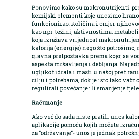
Ponovimo kako su makronutrijenti; prot
kemijski elementi koje unosimo hran
funkcionirao. Količina i omjer njihov
kao npr. težini, aktivnostima, metaboli
koja izražava vrijednost makronutrijen
kalorija (energije) nego što potrošimo, m
glavna pretpostavka prema kojoj se vo
aspekta mršavljenja i debljanja. Najjed
ugljikohidrata i masti u našoj prehrani
cilju i potrebama, dok je isto tako važn
regulirali povećanje ili smanjenje tjel
Računanje
Ako već do sada niste pratili unos kalor
aplikacije pomoću kojih možete izračuna
za "održavanje"- unos je jednak potrošnj