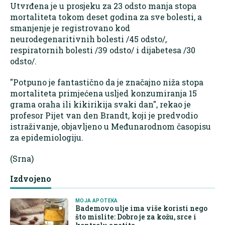
Utvrđena je u prosjeku za 23 odsto manja stopa
mortaliteta tokom deset godina za sve bolesti, a
smanjenje je registrovano kod
neurodegenaritivnih bolesti /45 odsto/,
respiratornih bolesti /39 odsto/ i dijabetesa /30
odsto/.
"Potpuno je fantastično da je značajno niža stopa
mortaliteta primjećena usljed konzumiranja 15
grama oraha ili kikirikija svaki dan", rekao je
profesor Pijet van den Brandt, koji je predvodio
istraživanje, objavljeno u Međunarodnom časopisu
za epidemiologiju.
(Srna)
Izdvojeno
MOJA APOTEKA
Bademovo ulje ima više koristi nego
što mislite: Dobro je za kožu, srce i