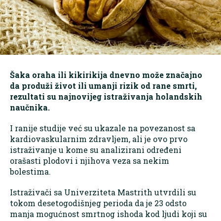
Šaka oraha ili kikirikija dnevno može značajno
da produži život ili umanji rizik od rane smrti,
rezultati su najnovijeg istraživanja holandskih
naučnika.
I ranije studije već su ukazale na povezanost sa
kardiovaskularnim zdravljem, ali je ovo prvo
istraživanje u kome su analizirani određeni
orašasti plodovi i njihova veza sa nekim
bolestima.
Istraživači sa Univerziteta Mastrith utvrdili su
tokom desetogodišnjeg perioda da je 23 odsto
manja mogućnost smrtnog ishoda kod ljudi koji su