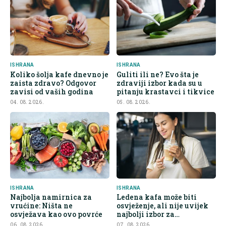
ISHRANA
ISHRANA
Koliko šolja kafe dnevno je
Guliti ili ne? Evo šta je
zaista zdravo? Odgovor
zdraviji izbor kada su u
zavisi od vaših godina
pitanju krastavci i tikvice
04. 08. 2026.
05. 08. 2026.
ISHRANA
ISHRANA
Najbolja namirnica za
Ledena kafa može biti
vrućine: Ništa ne
osvježenje, ali nije uvijek
osvježava kao ovo povrće
najbolji izbor za
hidrataciju
06. 08. 2026.
07. 08. 2026.