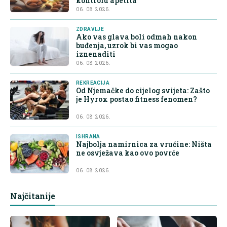
kontrolu apetita
06. 08. 2026.
ZDRAVLJE
Ako vas glava boli odmah nakon
buđenja, uzrok bi vas mogao
iznenaditi
06. 08. 2026.
REKREACIJA
Od Njemačke do cijelog svijeta: Zašto
je Hyrox postao fitness fenomen?
06. 08. 2026.
ISHRANA
Najbolja namirnica za vrućine: Ništa
ne osvježava kao ovo povrće
06. 08. 2026.
Najčitanije