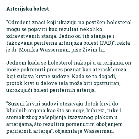
Arterijska bolest
"Određeni znaci koji ukazuju na povišen holesterol
mogu se pojaviti kao rezultat nekoliko
zdravstvenih stanja. Jedno od tih stanja je i
takozvana periferna arterijska bolest (PAD)", rekla
je dr. Monika Wasserman, piše Živim.hr.
Jednom kada se holesterol nakupi u arterijama, on
može pokrenuti proces poznat kao ateroskleroza
koji sužava krvne sudove. Kada se to dogodi,
protok krvi u delove tela može biti opstruiran,
uzrokujući bolest perifernih arterija.
"Suženi krvni sudovi otežavaju dotok krvi do
ključnih organa kao što su noge, bubrezi, ruke i
stomak zbog začepljenja izazvanog plakom u
arterijama, što rezultira pomenutim oboljenjem
perifernih arterija", objasnila je Wasserman.