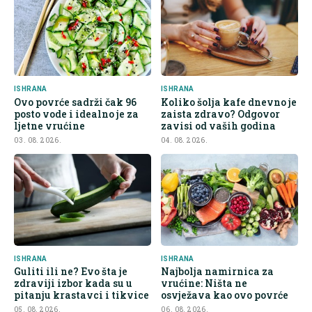
ISHRANA
ISHRANA
Ovo povrće sadrži čak 96
Koliko šolja kafe dnevno je
posto vode i idealno je za
zaista zdravo? Odgovor
ljetne vrućine
zavisi od vaših godina
03. 08. 2026.
04. 08. 2026.
ISHRANA
ISHRANA
Guliti ili ne? Evo šta je
Najbolja namirnica za
zdraviji izbor kada su u
vrućine: Ništa ne
pitanju krastavci i tikvice
osvježava kao ovo povrće
05. 08. 2026.
06. 08. 2026.