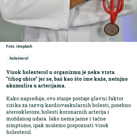
Foto: Unsplash
holesterol
Visok holesterol u organizmu je neka vrsta
"tihog ubice" jer se, baš kao što ime kaže, nečujno
akumulira u arterijama.
Kako napreduje, ovo stanje postaje glavni faktor
rizika za razvoj kardiovaskularnih bolesti, posebno
ateroskleroze, bolesti koronarnih arterija i
moždanog udara. Iako nema jasne i tačne
simptome, ipak možemo prepoznati visok
holesterol.