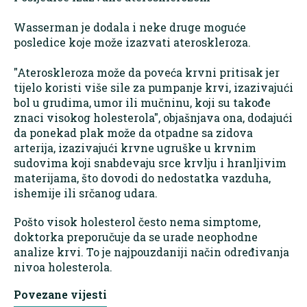
Wasserman je dodala i neke druge moguće
posledice koje može izazvati ateroskleroza.
"Ateroskleroza može da poveća krvni pritisak jer
tijelo koristi više sile za pumpanje krvi, izazivajući
bol u grudima, umor ili mučninu, koji su takođe
znaci visokog holesterola", objašnjava ona, dodajući
da ponekad plak može da otpadne sa zidova
arterija, izazivajući krvne ugruške u krvnim
sudovima koji snabdevaju srce krvlju i hranljivim
materijama, što dovodi do nedostatka vazduha,
ishemije ili srčanog udara.
Pošto visok holesterol često nema simptome,
doktorka preporučuje da se urade neophodne
analize krvi. To je najpouzdaniji način određivanja
nivoa holesterola.
Povezane vijesti