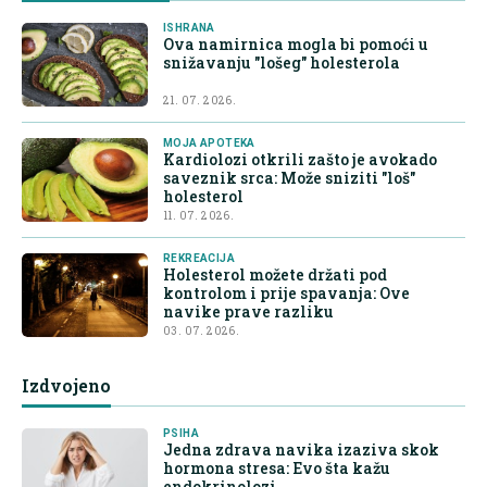
ISHRANA
Ova namirnica mogla bi pomoći u
snižavanju "lošeg" holesterola
21. 07. 2026.
MOJA APOTEKA
Kardiolozi otkrili zašto je avokado
saveznik srca: Može sniziti "loš"
holesterol
11. 07. 2026.
REKREACIJA
Holesterol možete držati pod
kontrolom i prije spavanja: Ove
navike prave razliku
03. 07. 2026.
Izdvojeno
PSIHA
Jedna zdrava navika izaziva skok
hormona stresa: Evo šta kažu
endokrinolozi