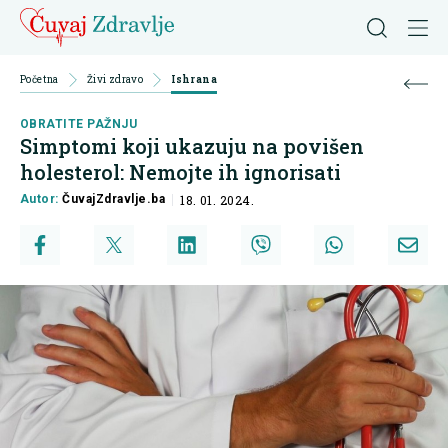
Početna
Živi zdravo
Ishrana
OBRATITE PAŽNJU
Simptomi koji ukazuju na povišen
holesterol: Nemojte ih ignorisati
Autor:
ČuvajZdravlje.ba
18. 01. 2024.