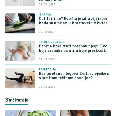
05. 08. 2026.
ISHRANA
Guliti ili ne? Evo šta je zdraviji izbor
kada su u pitanju krastavci i tikvice
05. 08. 2026.
DJEČIJE ZDRAVLJE
Bebina koža traži posebnu njegu: Evo
koje sastojke birati, a koje preskočiti
05. 08. 2026.
REKREACIJA
Bez teretane i tegova: Da li su vježbe s
vlastitom težinom dovoljne?
05. 08. 2026.
Najčitanije