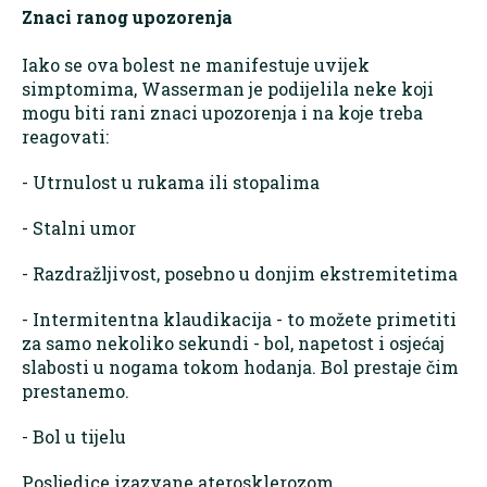
Znaci ranog upozorenja
Iako se ova bolest ne manifestuje uvijek
simptomima, Wasserman je podijelila neke koji
mogu biti rani znaci upozorenja i na koje treba
reagovati:
- Utrnulost u rukama ili stopalima
- Stalni umor
- Razdražljivost, posebno u donjim ekstremitetima
- Intermitentna klaudikacija - to možete primetiti
za samo nekoliko sekundi - bol, napetost i osjećaj
slabosti u nogama tokom hodanja. Bol prestaje čim
prestanemo.
- Bol u tijelu
Posljedice izazvane aterosklerozom