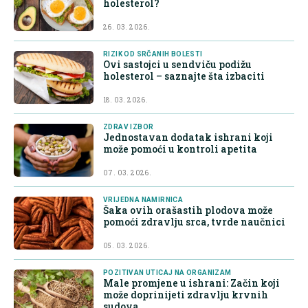
holesterol?
26. 03. 2026.
RIZIK OD SRČANIH BOLESTI
Ovi sastojci u sendviču podižu
holesterol – saznajte šta izbaciti
18. 03. 2026.
ZDRAV IZBOR
Jednostavan dodatak ishrani koji
može pomoći u kontroli apetita
07. 03. 2026.
VRIJEDNA NAMIRNICA
Šaka ovih orašastih plodova može
pomoći zdravlju srca, tvrde naučnici
05. 03. 2026.
POZITIVAN UTICAJ NA ORGANIZAM
Male promjene u ishrani: Začin koji
može doprinijeti zdravlju krvnih
sudova