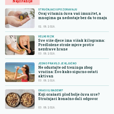
Najčitanije
STRUČNJACI UPOZORAVAJU
Ovaj vitamin čuva vaš imunitet, a
mnogima ga nedostaje bez da to znaju
02. 08. 2026.
VELIKI RIZIK
Sve više djece ima višak kilograma:
Predložene strože mjere protiv
nezdrave hrane
03. 08. 2026.
JEDNO PRAVILO JE KLJUČNO
Ne odustajte od treninga zbog
vrućina: Evo kako sigurno ostati
aktivan
03. 08. 2026.
ORASI ILI BADEMI?
Koji orašasti plod bolje čuva srce?
Stručnjaci konačno dali odgovor
03. 08. 2026.