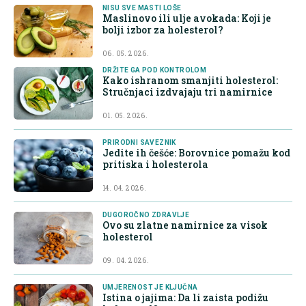
NISU SVE MASTI LOŠE
Maslinovo ili ulje avokada: Koji je
bolji izbor za holesterol?
06. 05. 2026.
DRŽITE GA POD KONTROLOM
Kako ishranom smanjiti holesterol:
Stručnjaci izdvajaju tri namirnice
01. 05. 2026.
PRIRODNI SAVEZNIK
Jedite ih češće: Borovnice pomažu kod
pritiska i holesterola
14. 04. 2026.
DUGOROČNO ZDRAVLJE
Ovo su zlatne namirnice za visok
holesterol
09. 04. 2026.
UMJERENOST JE KLJUČNA
Istina o jajima: Da li zaista podižu