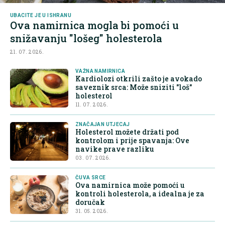
UBACITE JE U ISHRANU
Ova namirnica mogla bi pomoći u
snižavanju "lošeg" holesterola
21. 07. 2026.
VAŽNA NAMIRNICA
Kardiolozi otkrili zašto je avokado
saveznik srca: Može sniziti "loš"
holesterol
11. 07. 2026.
ZNAČAJAN UTJECAJ
Holesterol možete držati pod
kontrolom i prije spavanja: Ove
navike prave razliku
03. 07. 2026.
ČUVA SRCE
Ova namirnica može pomoći u
kontroli holesterola, a idealna je za
doručak
31. 05. 2026.