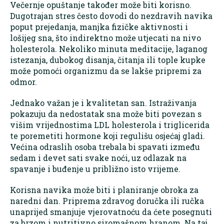
Večernje opuštanje također može biti korisno.
Dugotrajan stres često dovodi do nezdravih navika
poput prejedanja, manjka fizičke aktivnosti i
lošijeg sna, što indirektno može utjecati na nivo
holesterola. Nekoliko minuta meditacije, laganog
istezanja, dubokog disanja, čitanja ili tople kupke
može pomoći organizmu da se lakše pripremi za
odmor.
Jednako važan je i kvalitetan san. Istraživanja
pokazuju da nedostatak sna može biti povezan s
višim vrijednostima LDL holesterola i triglicerida
te poremetiti hormone koji regulišu osjećaj gladi.
Većina odraslih osoba trebala bi spavati između
sedam i devet sati svake noći, uz odlazak na
spavanje i buđenje u približno isto vrijeme.
Korisna navika može biti i planiranje obroka za
naredni dan. Priprema zdravog doručka ili ručka
unaprijed smanjuje vjerovatnoću da ćete posegnuti
za brzom i nutritivno siromašnom hranom. Na taj