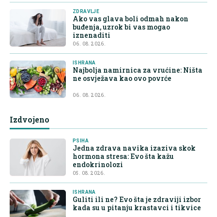
ZDRAVLJE
Ako vas glava boli odmah nakon
buđenja, uzrok bi vas mogao
iznenaditi
06. 08. 2026.
ISHRANA
Najbolja namirnica za vrućine: Ništa
ne osvježava kao ovo povrće
06. 08. 2026.
Izdvojeno
PSIHA
Jedna zdrava navika izaziva skok
hormona stresa: Evo šta kažu
endokrinolozi
05. 08. 2026.
ISHRANA
Guliti ili ne? Evo šta je zdraviji izbor
kada su u pitanju krastavci i tikvice