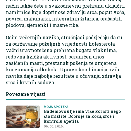
način lakše ćete u svakodnevnu prehranu uključiti
namirnice koje doprinose zdravlju srca, poput voća,
povrća, mahunarki, integralnih žitarica, orašastih
plodova, sjemenki i masne ribe.
Osim večernjih navika, stručnjaci podsjećaju da su
za održavanje poželjnih vrijednosti holesterola
važni uravnotežena prehrana bogata vlaknima,
redovna fizička aktivnost, ograničen unos
zasićenih masti, prestanak pušenja te umjerena
konzumacija alkohola. Upravo kombinacija ovih
navika daje najbolje rezultate u očuvanju zdravlja
srca i krvnih sudova.
Povezane vijesti
MOJA APOTEKA
Bademovo ulje ima više koristi nego
što mislite: Dobro je za kožu, srce i
kontrolu apetita
06. 08. 2026.