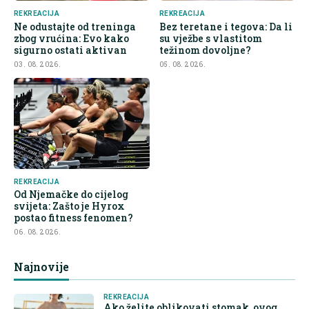
REKREACIJA
REKREACIJA
Ne odustajte od treninga
Bez teretane i tegova: Da li
zbog vrućina: Evo kako
su vježbe s vlastitom
sigurno ostati aktivan
težinom dovoljne?
03. 08. 2026.
05. 08. 2026.
REKREACIJA
Od Njemačke do cijelog
svijeta: Zašto je Hyrox
postao fitness fenomen?
06. 08. 2026.
Najnovije
REKREACIJA
Ako želite oblikovati stomak, ovog