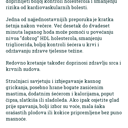
doprinijeti boljoj kontroli holesterola i smanjenju
rizika od kardiovaskularnih bolesti.
Jedna od najjednostavnijih preporuka je kratka
šetnja nakon večere. Već desetak do dvadeset
minuta laganog hoda može pomoći u povećanju
nivoa "dobrog" HDL holesterola, smanjenju
triglicerida, boljoj kontroli šećera u krvi i
održavanju zdrave tjelesne težine.
Redovno kretanje također doprinosi zdravlju srca i
krvnih sudova.
Stručnjaci savjetuju i izbjegavanje kasnog
grickanja, posebno hrane bogate zasićenim
mastima, dodatnim šećerom i kalorijama, poput
čipsa, slatkiša ili sladoleda. Ako ipak osjetite glad
prije spavanja, bolji izbor su voće, mala šaka
orašastih plodova ili kokice pripremljene bez puno
masnoće.