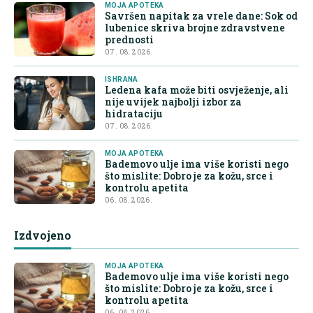
MOJA APOTEKA
Savršen napitak za vrele dane: Sok od
lubenice skriva brojne zdravstvene
prednosti
07. 08. 2026.
ISHRANA
Ledena kafa može biti osvježenje, ali
nije uvijek najbolji izbor za
hidrataciju
07. 08. 2026.
MOJA APOTEKA
Bademovo ulje ima više koristi nego
što mislite: Dobro je za kožu, srce i
kontrolu apetita
06. 08. 2026.
Izdvojeno
MOJA APOTEKA
Bademovo ulje ima više koristi nego
što mislite: Dobro je za kožu, srce i
kontrolu apetita
06. 08. 2026.