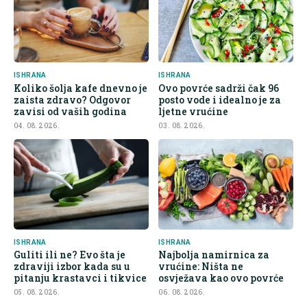
ISHRANA
ISHRANA
Koliko šolja kafe dnevno je
Ovo povrće sadrži čak 96
zaista zdravo? Odgovor
posto vode i idealno je za
zavisi od vaših godina
ljetne vrućine
04. 08. 2026.
03. 08. 2026.
ISHRANA
ISHRANA
Guliti ili ne? Evo šta je
Najbolja namirnica za
zdraviji izbor kada su u
vrućine: Ništa ne
pitanju krastavci i tikvice
osvježava kao ovo povrće
05. 08. 2026.
06. 08. 2026.