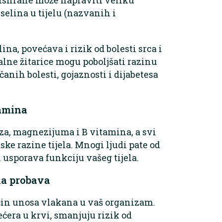
selina u tijelu (nazvanih i
na, povećava i rizik od bolesti srca i
ralne žitarice mogu poboljšati razinu
čanih bolesti, gojaznosti i dijabetesa
tamina
jeza, magnezijuma i B vitamina, a svi
ske razine tijela. Mnogi ljudi pate od
 usporava funkciju vašeg tijela.
na probava
ačin unosa vlakana u vaš organizam.
ćera u krvi, smanjuju rizik od