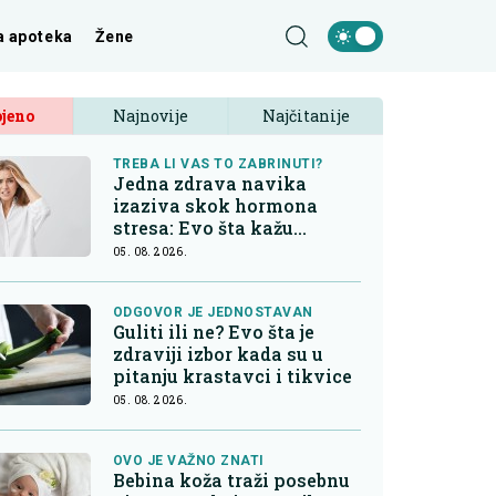
a apoteka
Žene
jeno
Najnovije
Najčitanije
TREBA LI VAS TO ZABRINUTI?
Jedna zdrava navika
izaziva skok hormona
stresa: Evo šta kažu
endokrinolozi
05. 08. 2026.
ODGOVOR JE JEDNOSTAVAN
Guliti ili ne? Evo šta je
zdraviji izbor kada su u
pitanju krastavci i tikvice
05. 08. 2026.
OVO JE VAŽNO ZNATI
Bebina koža traži posebnu