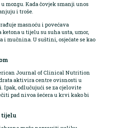
je u mozgu. Kada čovjek smanji unos
njuju i troše.
zgrađuje masnoću i povećava
 ketona u tijelu su suha usta, umor,
a i mučnina. U suštini, osjećate se kao
nom
rican Journal of Clinical Nutrition
rata aktivira centre ovisnosti u
 Ipak, odlučujući se za cjelovite
čiti pad nivoa šećera u krvi kako bi
tijelu
z ishrane može napraviti veliku