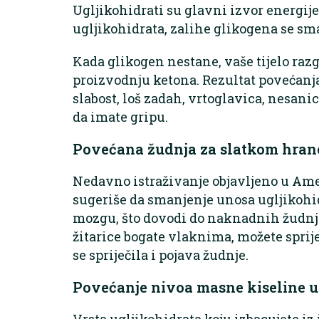
Ugljikohidrati su glavni izvor energi
ugljikohidrata, zalihe glikogena se sma
Kada glikogen nestane, vaše tijelo ra
proizvodnju ketona. Rezultat povećanja
slabost, loš zadah, vrtoglavica, nesanic
da imate gripu.
Povećana žudnja za slatkom hra
Nedavno istraživanje objavljeno u Ame
sugeriše da smanjenje unosa ugljikohid
mozgu, što dovodi do naknadnih žudnji.
žitarice bogate vlaknima, možete sprije
se spriječila i pojava žudnje.
Povećanje nivoa masne kiseline u 
Vrsta ugljikohidrata koju izbacujete i