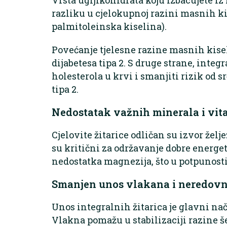
razliku u cjelokupnoj razini masnih ki
palmitoleinska kiselina).
Povećanje tjelesne razine masnih kiseli
dijabetesa tipa 2. S druge strane, integ
holesterola u krvi i smanjiti rizik od sr
tipa 2.
Nedostatak važnih minerala i vi
Cjelovite žitarice odličan su izvor žel
su kritični za održavanje dobre energet
nedostatka magnezija, što u potpunosti
Smanjen unos vlakana i neredov
Unos integralnih žitarica je glavni n
Vlakna pomažu u stabilizaciji razine še