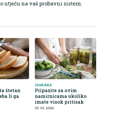
no utječu na vaš probavni sistem.
ISHRANA
ta štetan
Pripazite sa ovim
reba li ga
namirnicama ukoliko
imate visok pritisak
03. 02. 2026.