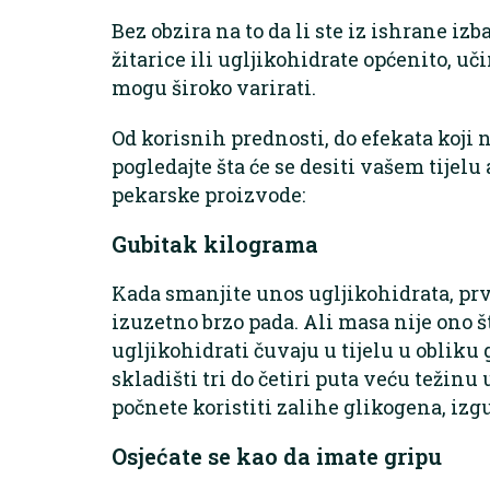
Bez obzira na to da li ste iz ishrane izba
žitarice ili ugljikohidrate općenito, uč
mogu široko varirati.
Od korisnih prednosti, do efekata koji n
pogledajte šta će se desiti vašem tijelu 
pekarske proizvode:
Gubitak kilograma
Kada smanjite unos ugljikohidrata, prvo
izuzetno brzo pada. Ali masa nije ono š
ugljikohidrati čuvaju u tijelu u obliku
skladišti tri do četiri puta veću težinu
počnete koristiti zalihe glikogena, izg
Osjećate se kao da imate gripu