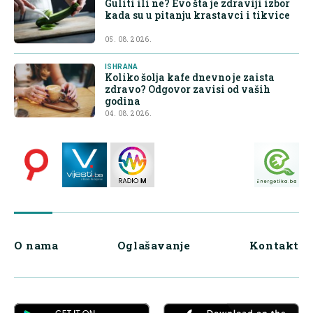
Guliti ili ne? Evo šta je zdraviji izbor
kada su u pitanju krastavci i tikvice
05. 08. 2026.
ISHRANA
Koliko šolja kafe dnevno je zaista
zdravo? Odgovor zavisi od vaših
godina
04. 08. 2026.
O nama
Oglašavanje
Kontakt