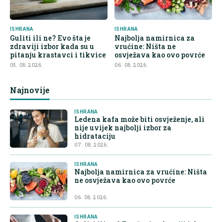
ISHRANA
ISHRANA
Guliti ili ne? Evo šta je
Najbolja namirnica za
zdraviji izbor kada su u
vrućine: Ništa ne
pitanju krastavci i tikvice
osvježava kao ovo povrće
05. 08. 2026.
06. 08. 2026.
Najnovije
ISHRANA
Ledena kafa može biti osvježenje, ali
nije uvijek najbolji izbor za
hidrataciju
07. 08. 2026.
ISHRANA
Najbolja namirnica za vrućine: Ništa
ne osvježava kao ovo povrće
06. 08. 2026.
ISHRANA