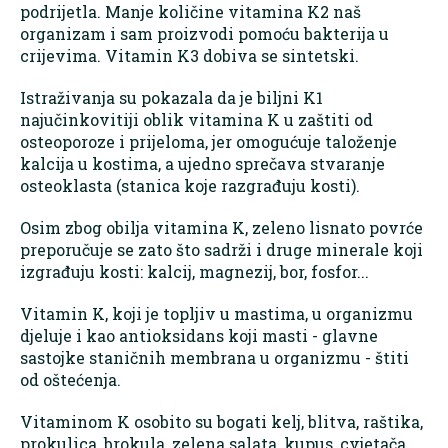
podrijetla. Manje količine vitamina K2 naš
organizam i sam proizvodi pomoću bakterija u
crijevima. Vitamin K3 dobiva se sintetski.
Istraživanja su pokazala da je biljni K1
najučinkovitiji oblik vitamina K u zaštiti od
osteoporoze i prijeloma, jer omogućuje taloženje
kalcija u kostima, a ujedno sprečava stvaranje
osteoklasta (stanica koje razgrađuju kosti).
Osim zbog obilja vitamina K, zeleno lisnato povrće
preporučuje se zato što sadrži i druge minerale koji
izgrađuju kosti: kalcij, magnezij, bor, fosfor...
Vitamin K, koji je topljiv u mastima, u organizmu
djeluje i kao antioksidans koji masti - glavne
sastojke staničnih membrana u organizmu - štiti
od oštećenja.
Vitaminom K osobito su bogati kelj, blitva, raštika,
prokulica, brokula, zelena salata, kupus, cvjetača,