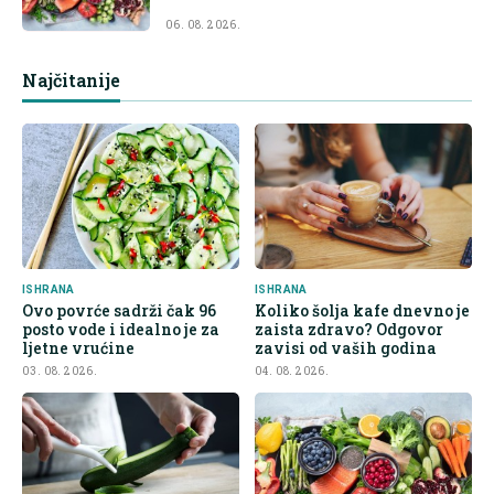
06. 08. 2026.
Najčitanije
ISHRANA
ISHRANA
Ovo povrće sadrži čak 96
Koliko šolja kafe dnevno je
posto vode i idealno je za
zaista zdravo? Odgovor
ljetne vrućine
zavisi od vaših godina
03. 08. 2026.
04. 08. 2026.