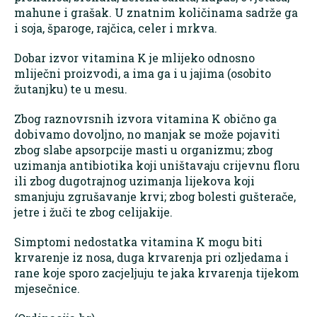
mahune i grašak. U znatnim količinama sadrže ga
i soja, šparoge, rajčica, celer i mrkva.
Dobar izvor vitamina K je mlijeko odnosno
mliječni proizvodi, a ima ga i u jajima (osobito
žutanjku) te u mesu.
Zbog raznovrsnih izvora vitamina K obično ga
dobivamo dovoljno, no manjak se može pojaviti
zbog slabe apsorpcije masti u organizmu; zbog
uzimanja antibiotika koji uništavaju crijevnu floru
ili zbog dugotrajnog uzimanja lijekova koji
smanjuju zgrušavanje krvi; zbog bolesti gušterače,
jetre i žuči te zbog celijakije.
Simptomi nedostatka vitamina K mogu biti
krvarenje iz nosa, duga krvarenja pri ozljedama i
rane koje sporo zacjeljuju te jaka krvarenja tijekom
mjesečnice.