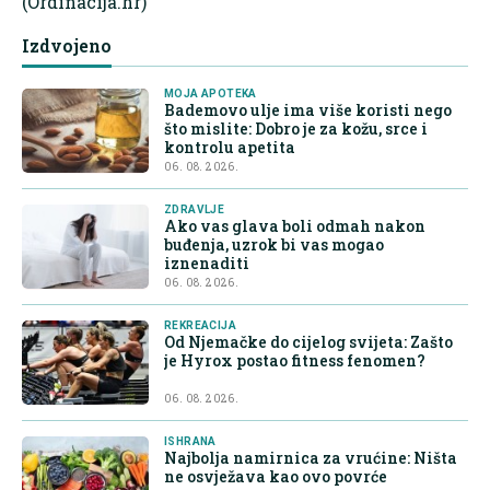
(Ordinacija.hr)
Izdvojeno
MOJA APOTEKA
Bademovo ulje ima više koristi nego
što mislite: Dobro je za kožu, srce i
kontrolu apetita
06. 08. 2026.
ZDRAVLJE
Ako vas glava boli odmah nakon
buđenja, uzrok bi vas mogao
iznenaditi
06. 08. 2026.
REKREACIJA
Od Njemačke do cijelog svijeta: Zašto
je Hyrox postao fitness fenomen?
06. 08. 2026.
ISHRANA
Najbolja namirnica za vrućine: Ništa
ne osvježava kao ovo povrće