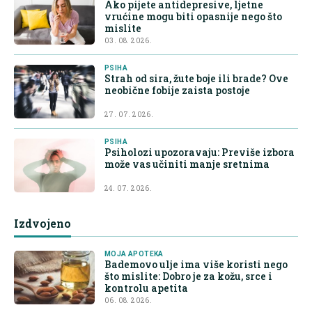
Ako pijete antidepresive, ljetne
vrućine mogu biti opasnije nego što
mislite
03. 08. 2026.
PSIHA
Strah od sira, žute boje ili brade? Ove
neobične fobije zaista postoje
27. 07. 2026.
PSIHA
Psiholozi upozoravaju: Previše izbora
može vas učiniti manje sretnima
24. 07. 2026.
Izdvojeno
MOJA APOTEKA
Bademovo ulje ima više koristi nego
što mislite: Dobro je za kožu, srce i
kontrolu apetita
06. 08. 2026.