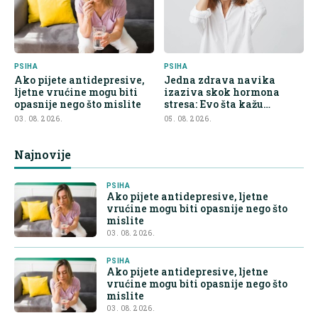
PSIHA
PSIHA
Ako pijete antidepresive,
Jedna zdrava navika
ljetne vrućine mogu biti
izaziva skok hormona
opasnije nego što mislite
stresa: Evo šta kažu
endokrinolozi
03. 08. 2026.
05. 08. 2026.
Najnovije
PSIHA
Ako pijete antidepresive, ljetne
vrućine mogu biti opasnije nego što
mislite
03. 08. 2026.
PSIHA
Ako pijete antidepresive, ljetne
vrućine mogu biti opasnije nego što
mislite
03. 08. 2026.