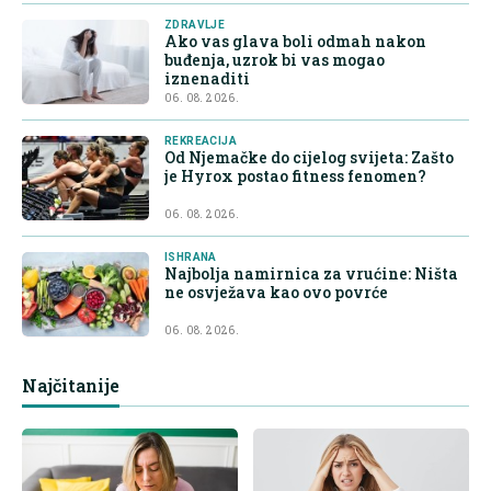
ZDRAVLJE
Ako vas glava boli odmah nakon
buđenja, uzrok bi vas mogao
iznenaditi
06. 08. 2026.
REKREACIJA
Od Njemačke do cijelog svijeta: Zašto
je Hyrox postao fitness fenomen?
06. 08. 2026.
ISHRANA
Najbolja namirnica za vrućine: Ništa
ne osvježava kao ovo povrće
06. 08. 2026.
Najčitanije