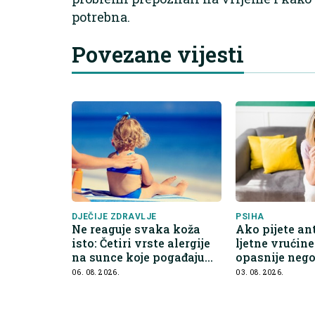
potrebna.
Povezane vijesti
DJEČIJE ZDRAVLJE
PSIHA
Ne reaguje svaka koža
Ako pijete an
isto: Četiri vrste alergije
ljetne vrućin
na sunce koje pogađaju
opasnije nego
djecu
06. 08. 2026.
03. 08. 2026.