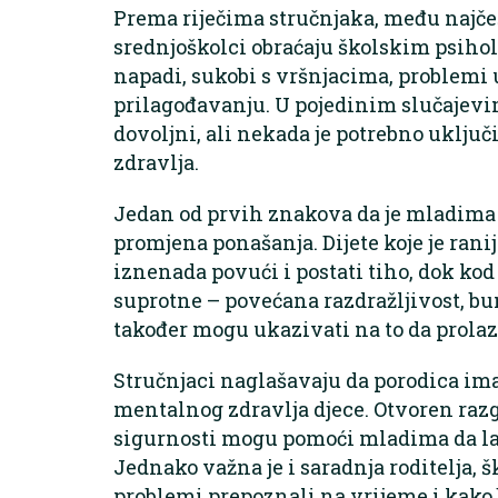
Prema riječima stručnjaka, među najče
srednjoškolci obraćaju školskim psiho
napadi, sukobi s vršnjacima, problemi u
prilagođavanju. U pojedinim slučajevi
dovoljni, ali nekada je potrebno uključ
zdravlja.
Jedan od prvih znakova da je mladima
promjena ponašanja. Dijete koje je rani
iznenada povući i postati tiho, dok ko
suprotne – povećana razdražljivost, bu
također mogu ukazivati na to da prolaz
Stručnjaci naglašavaju da porodica im
mentalnog zdravlja djece. Otvoren razg
sigurnosti mogu pomoći mladima da lak
Jednako važna je i saradnja roditelja, š
problemi prepoznali na vrijeme i kako b