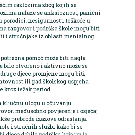
šćim razlozima zbog kojih se
lozima nalaze se anksioznost, panični
 porodici, nesigurnost i teškoće u
ma razgovor i podrška škole mogu biti
iti i stručnjake iz oblasti mentalnog
 potrebna pomoć može biti nagla
je bilo otvoreno i aktivno može se
d druge djece promjene mogu biti
ntovnost ili pad školskog uspjeha
e kroz težak period.
a ključnu ulogu u očuvanju
ovor, međusobno povjerenje i osjećaj
še prebrode izazove odrastanja.
kole i stručnih službi kako bi se
i djeca dobila podršku koja im je