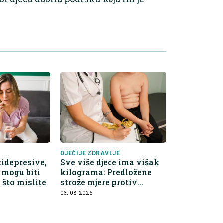
DJEČIJE ZDRAVLJE
tidepresive,
Sve više djece ima višak
e mogu biti
kilograma: Predložene
 što mislite
strože mjere protiv
nezdrave hrane
03. 08. 2026.