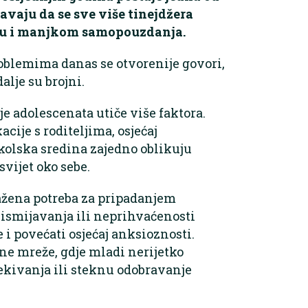
avaju da se sve više tinejdžera
ću i manjkom samopouzdanja.
roblemima danas se otvorenije govori,
alje su brojni.
e adolescenata utiče više faktora.
ije s roditeljima, osjećaj
kolska sredina zajedno oblikuju
svijet oko sebe.
ražena potreba za pripadanjem
, ismijavanja ili neprihvaćenosti
i povećati osjećaj anksioznosti.
ene mreže, gdje mladi nerijetko
ekivanja ili steknu odobravanje