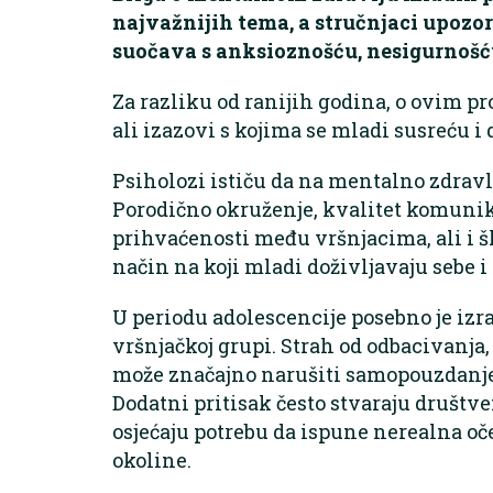
najvažnijih tema, a stručnjaci upozor
suočava s anksioznošću, nesigurnoš
Za razliku od ranijih godina, o ovim p
ali izazovi s kojima se mladi susreću i d
Psiholozi ističu da na mentalno zdravlj
Porodično okruženje, kvalitet komunikac
prihvaćenosti među vršnjacima, ali i š
način na koji mladi doživljavaju sebe i 
U periodu adolescencije posebno je iz
vršnjačkoj grupi. Strah od odbacivanja
može značajno narušiti samopouzdanje 
Dodatni pritisak često stvaraju društv
osjećaju potrebu da ispune nerealna oč
okoline.