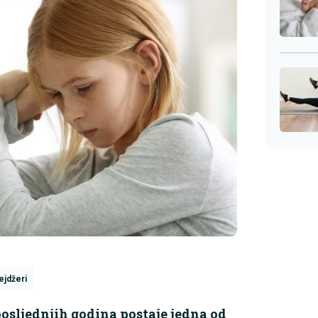
ejdžeri
osljednjih godina postaje jedna od