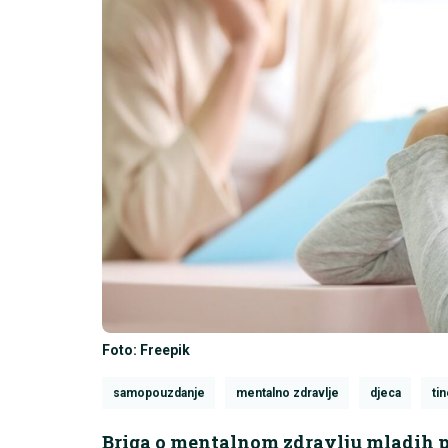
Foto: Freepik
samopouzdanje
mentalno zdravlje
djeca
tin
Briga o mentalnom zdravlju mladih p