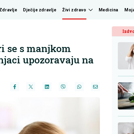
Zdravlje
Dječije zdravlje
Živi zdravo
Medicina
Moj
Izdvo
ori se s manjkom
jaci upozoravaju na