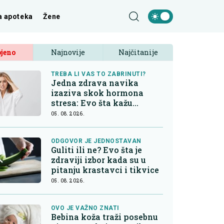
a apoteka
Žene
jeno
Najnovije
Najčitanije
TREBA LI VAS TO ZABRINUTI?
Jedna zdrava navika
izaziva skok hormona
stresa: Evo šta kažu
endokrinolozi
05. 08. 2026.
ODGOVOR JE JEDNOSTAVAN
Guliti ili ne? Evo šta je
zdraviji izbor kada su u
pitanju krastavci i tikvice
05. 08. 2026.
OVO JE VAŽNO ZNATI
Bebina koža traži posebnu