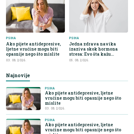
PSIHA
PSIHA
Ako pijete antidepresive,
Jedna zdrava navika
ljetne vrućine mogu biti
izaziva skok hormona
opasnije nego što mislite
stresa: Evo šta kažu
endokrinolozi
03. 08. 2026.
05. 08. 2026.
Najnovije
PSIHA
Ako pijete antidepresive, ljetne
vrućine mogu biti opasnije nego što
mislite
03. 08. 2026.
PSIHA
Ako pijete antidepresive, ljetne
vrućine mogu biti opasnije nego što