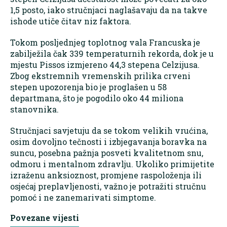
1,5 posto, iako stručnjaci naglašavaju da na takve
ishode utiče čitav niz faktora.
Tokom posljednjeg toplotnog vala Francuska je
zabilježila čak 339 temperaturnih rekorda, dok je u
mjestu Pissos izmjereno 44,3 stepena Celzijusa.
Zbog ekstremnih vremenskih prilika crveni
stepen upozorenja bio je proglašen u 58
departmana, što je pogodilo oko 44 miliona
stanovnika.
Stručnjaci savjetuju da se tokom velikih vrućina,
osim dovoljno tečnosti i izbjegavanja boravka na
suncu, posebna pažnja posveti kvalitetnom snu,
odmoru i mentalnom zdravlju. Ukoliko primijetite
izraženu anksioznost, promjene raspoloženja ili
osjećaj preplavljenosti, važno je potražiti stručnu
pomoć i ne zanemarivati simptome.
Povezane vijesti