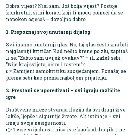
Dobra vijest? Nisi sam. Još bolja vijest? Postoje
konkretni, sitni koraci koji ti mogu pomoći da se
napokon osjećaš – dovoljno dobro.
1. Prepoznaj svoj unutarnji dijalog
Svi imamo unutarnji glas. No, taj glas često zna biti
najglasniji kritičar. Kad nešto krene po zlu, zapitaš
li se: "Zašto sam uvijek ovakav?" – ili kažeš sebi:
"Nije kraj svijeta, učim i rastem"?
👉 Zamijeni samokritiku suosjećanjem. Ponašaj se
prema sebi kao prema najboljem prijatelju.
2. Prestani se upoređivati – svi igraju različite
igre
Društvene mreže stvaraju iluziju da svi drugi žive
lakše, ljepše i sigurnije živote. Ali istina je – svi
imaju svoje nesigurnosti.
👉 Tvoje vrijednosti nisu iste kao kod drugih. I ne