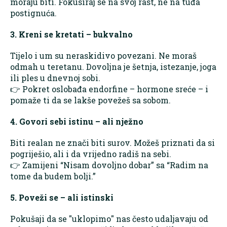
moraju biti. Fokusiraj se na svoj rast, ne na tuđa
postignuća.
3. Kreni se kretati – bukvalno
Tijelo i um su neraskidivo povezani. Ne moraš
odmah u teretanu. Dovoljna je šetnja, istezanje, joga
ili ples u dnevnoj sobi.
👉 Pokret oslobađa endorfine – hormone sreće – i
pomaže ti da se lakše povežeš sa sobom.
4. Govori sebi istinu – ali nježno
Biti realan ne znači biti surov. Možeš priznati da si
pogriješio, ali i da vrijedno radiš na sebi.
👉 Zamijeni “Nisam dovoljno dobar” sa “Radim na
tome da budem bolji.”
5. Poveži se – ali istinski
Pokušaji da se "uklopimo" nas često udaljavaju od