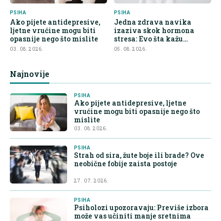
PSIHA
PSIHA
Ako pijete antidepresive,
Jedna zdrava navika
ljetne vrućine mogu biti
izaziva skok hormona
opasnije nego što mislite
stresa: Evo šta kažu
endokrinolozi
03. 08. 2026.
05. 08. 2026.
Najnovije
PSIHA
Ako pijete antidepresive, ljetne
vrućine mogu biti opasnije nego što
mislite
03. 08. 2026.
PSIHA
Strah od sira, žute boje ili brade? Ove
neobične fobije zaista postoje
27. 07. 2026.
PSIHA
Psiholozi upozoravaju: Previše izbora
može vas učiniti manje sretnima