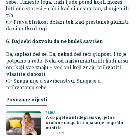
sebe. Umjesto toga, traži ljude pored kojih možeš
biti ono što jesi – čak i kad si nesiguran, zbunjen ili
tih.
👉 Prava bliskost dolazi tek kad prestaneš glumiti
da si netko drugi.
6. Daj sebi dozvolu da ne budeš savršen
Da, saplest ćeš se. Da, nekad ćeš reći glupost. I to je
potpuno u redu. Neki od najšarmantnijih ljudi nisu
oni koji sve znaju – već oni koji znaju prihvatiti
vlastite slabosti.
👉 Snaga nije u savršenstvu. Snaga je u
prihvatanju sebe.
Povezane vijesti
PSIHA
Ako pijete antidepresive, ljetne
vrućine mogu biti opasnije nego što
mislite
03. 08. 2026.