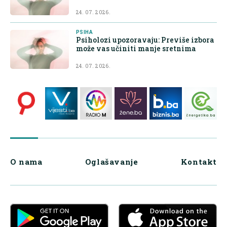
24. 07. 2026.
PSIHA
Psiholozi upozoravaju: Previše izbora
može vas učiniti manje sretnima
24. 07. 2026.
O nama
Oglašavanje
Kontakt