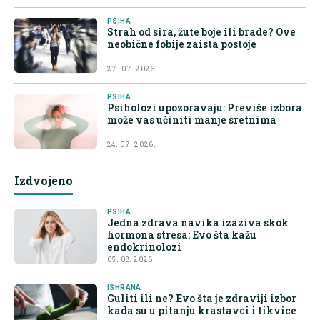
PSIHA
Strah od sira, žute boje ili brade? Ove
neobične fobije zaista postoje
27. 07. 2026.
PSIHA
Psiholozi upozoravaju: Previše izbora
može vas učiniti manje sretnima
24. 07. 2026.
Izdvojeno
PSIHA
Jedna zdrava navika izaziva skok
hormona stresa: Evo šta kažu
endokrinolozi
05. 08. 2026.
ISHRANA
Guliti ili ne? Evo šta je zdraviji izbor
kada su u pitanju krastavci i tikvice