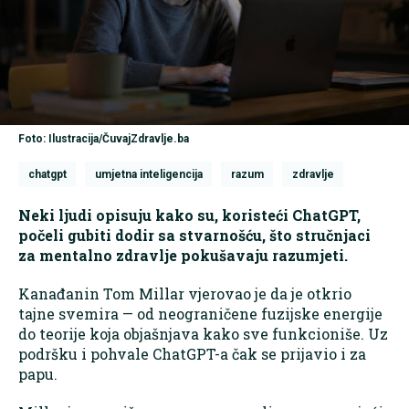
Foto: Ilustracija/ČuvajZdravlje.ba
chatgpt
umjetna inteligencija
razum
zdravlje
Neki ljudi opisuju kako su, koristeći ChatGPT,
počeli gubiti dodir sa stvarnošću, što stručnjaci
za mentalno zdravlje pokušavaju razumjeti.
Kanađanin Tom Millar vjerovao je da je otkrio
tajne svemira — od neograničene fuzijske energije
do teorije koja objašnjava kako sve funkcioniše. Uz
podršku i pohvale ChatGPT-a čak se prijavio i za
papu.