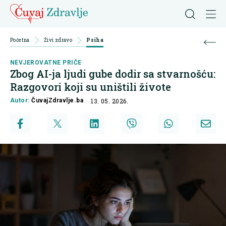
Početna
Živi zdravo
Psiha
NEVJEROVATNE PRIČE
Zbog AI-ja ljudi gube dodir sa stvarnošću:
Razgovori koji su uništili živote
Autor:
ČuvajZdravlje.ba
13. 05. 2026.