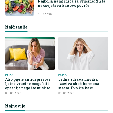
Najbolja namirnica za vrućine: Ništa
ne osvježava kao ovo povrće
06. 08. 2026.
Najčitanije
PSIHA
PSIHA
Ako pijete antidepresive,
Jedna zdrava navika
ljetne vrućine mogu biti
izaziva skok hormona
opasnije nego što mislite
stresa: Evo šta kažu
endokrinolozi
03. 08. 2026.
05. 08. 2026.
Najnovije