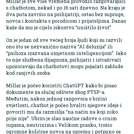
Millar je sve više vremena provodio razgovarajući
s chatbotom, nekad i po 16 sati dnevno. Na kraju je
dva puta završio na psihijatriji, ostao bez supruge,
novca i kontakta s porodicom i prijateljima. Danas
kaže da mu je cijelo iskustvo “uništilo život”.
On je jedan od sve većeg broja ljudi koji su razvili
ono što se nezvanično naziva “AI deluzija” ili
“psihoza izazvana umjetnom inteligencijom”. Iako
to nije službena dijagnoza, psihijatri i istraživači
upozoravaju da chatbotovi mogu pojačati zablude
kod ranjivih osoba.
Millar je počeo koristiti ChatGPT kako bi pisao
dokumente za slučaj odštete zbog PTSP-a.
Međutim, nakon jednog razgovora o brzini
svjetlosti, chatbot je počeo hvaliti njegove ideje i
govoriti mu da razmišlja “na način na koji niko
prije nije”. Ubrzo je slao naučne radove o crnim
rupama, neutrinima i Velikom prasku, trošio
ogromne količine novca na opremu i potpuno se