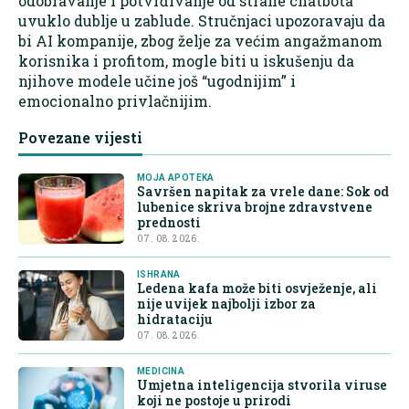
odobravanje i potvrđivanje od strane chatbota
uvuklo dublje u zablude. Stručnjaci upozoravaju da
bi AI kompanije, zbog želje za većim angažmanom
korisnika i profitom, mogle biti u iskušenju da
njihove modele učine još “ugodnijim” i
emocionalno privlačnijim.
Povezane vijesti
MOJA APOTEKA
Savršen napitak za vrele dane: Sok od
lubenice skriva brojne zdravstvene
prednosti
07. 08. 2026.
ISHRANA
Ledena kafa može biti osvježenje, ali
nije uvijek najbolji izbor za
hidrataciju
07. 08. 2026.
MEDICINA
Umjetna inteligencija stvorila viruse
koji ne postoje u prirodi