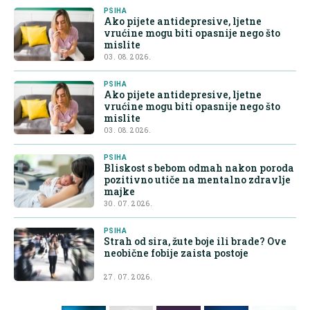
PSIHA
Ako pijete antidepresive, ljetne
vrućine mogu biti opasnije nego što
mislite
03. 08. 2026.
PSIHA
Ako pijete antidepresive, ljetne
vrućine mogu biti opasnije nego što
mislite
03. 08. 2026.
PSIHA
Bliskost s bebom odmah nakon poroda
pozitivno utiče na mentalno zdravlje
majke
30. 07. 2026.
PSIHA
Strah od sira, žute boje ili brade? Ove
neobične fobije zaista postoje
27. 07. 2026.