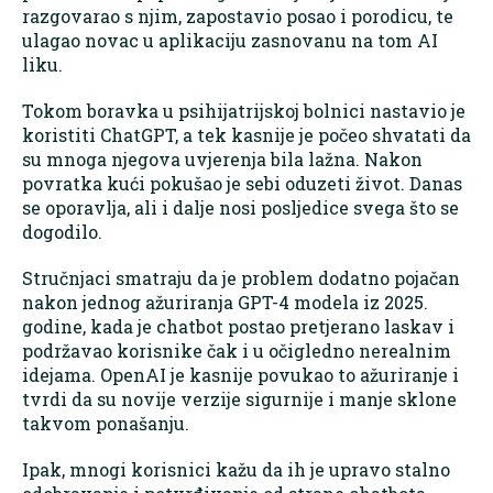
razgovarao s njim, zapostavio posao i porodicu, te
ulagao novac u aplikaciju zasnovanu na tom AI
liku.
Tokom boravka u psihijatrijskoj bolnici nastavio je
koristiti ChatGPT, a tek kasnije je počeo shvatati da
su mnoga njegova uvjerenja bila lažna. Nakon
povratka kući pokušao je sebi oduzeti život. Danas
se oporavlja, ali i dalje nosi posljedice svega što se
dogodilo.
Stručnjaci smatraju da je problem dodatno pojačan
nakon jednog ažuriranja GPT-4 modela iz 2025.
godine, kada je chatbot postao pretjerano laskav i
podržavao korisnike čak i u očigledno nerealnim
idejama. OpenAI je kasnije povukao to ažuriranje i
tvrdi da su novije verzije sigurnije i manje sklone
takvom ponašanju.
Ipak, mnogi korisnici kažu da ih je upravo stalno