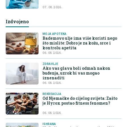
07. 08. 2026.
Izdvojeno
MOJA APOTEKA
Bademovo ulje ima više koristi nego
što mislite: Dobro je za kožu, srce i
kontrolu apetita
06. 08. 2026.
ZDRAVLJE
Ako vas glava boli odmah nakon
buđenja, uzrok bi vas mogao
iznenaditi
06. 08. 2026.
REKREACIJA
Od Njemačke do cijelog svijeta: Zašto
je Hyrox postao fitness fenomen?
06. 08. 2026.
ISHRANA