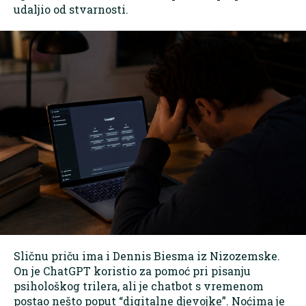
udaljio od stvarnosti.
Sličnu priču ima i Dennis Biesma iz Nizozemske.
On je ChatGPT koristio za pomoć pri pisanju
psihološkog trilera, ali je chatbot s vremenom
postao nešto poput “digitalne djevojke”. Noćima je