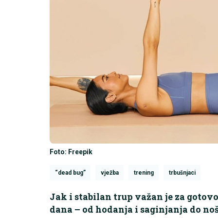
Foto: Freepik
“dead bug”
vježba
trening
trbušnjaci
Jak i stabilan trup važan je za goto
dana – od hodanja i saginjanja do noš