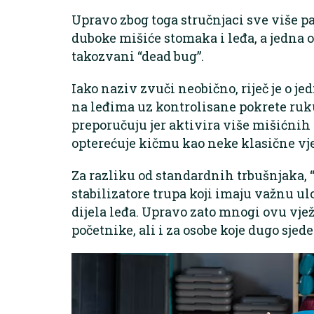
Upravo zbog toga stručnjaci sve više p
duboke mišiće stomaka i leđa, a jedna o
takozvani “dead bug”.
Iako naziv zvuči neobično, riječ je o je
na leđima uz kontrolisane pokrete ruku 
preporučuju jer aktivira više mišićnih
opterećuje kičmu kao neke klasične vj
Za razliku od standardnih trbušnjaka, 
stabilizatore trupa koji imaju važnu ulo
dijela leđa. Upravo zato mnogi ovu vj
početnike, ali i za osobe koje dugo sjede 