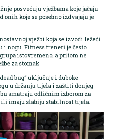
ažnje posvećuju vježbama koje jačaju
d onih koje se posebno izdvajaju je
dnostavnoj vježbi koja se izvodi ležeći
i nogu. Fitness treneri je često
 grupa istovremeno, a pritom ne
ežbe za stomak.
“dead bug” uključuje i duboke
gu u držanju tijela i zaštiti donjeg
ežbu smatraju odličnim izborom za
ili imaju slabiju stabilnost tijela.