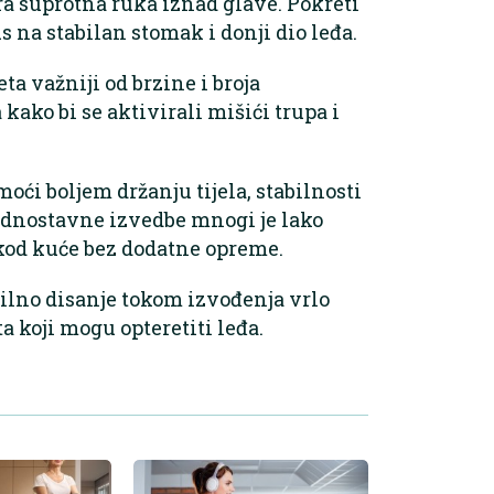
 suprotna ruka iznad glave. Pokreti
us na stabilan stomak i donji dio leđa.
ta važniji od brzine i broja
 kako bi se aktivirali mišići trupa i
oći boljem držanju tijela, stabilnosti
jednostavne izvedbe mnogi je lako
kod kuće bez dodatne opreme.
ilno disanje tokom izvođenja vrlo
a koji mogu opteretiti leđa.