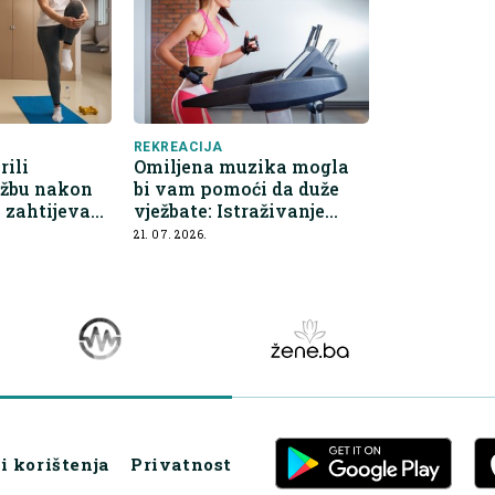
REKREACIJA
rili
Omiljena muzika mogla
ežbu nakon
bi vam pomoći da duže
e zahtijeva
vježbate: Istraživanje
emu
otkriva zanimljive
21. 07. 2026.
rezultate
i korištenja
Privatnost