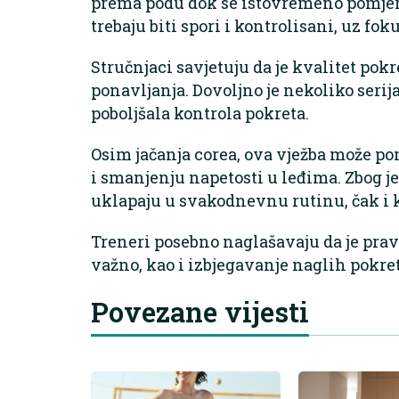
prema podu dok se istovremeno pomjera
trebaju biti spori i kontrolisani, uz fok
Stručnjaci savjetuju da je kvalitet pokre
ponavljanja. Dovoljno je nekoliko serija
poboljšala kontrola pokreta.
Osim jačanja corea, ova vježba može pom
i smanjenju napetosti u leđima. Zbog 
uklapaju u svakodnevnu rutinu, čak i 
Treneri posebno naglašavaju da je prav
važno, kao i izbjegavanje naglih pokret
Povezane vijesti