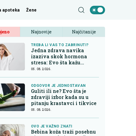
a apoteka
Žene
jeno
Najnovije
Najčitanije
TREBA LI VAS TO ZABRINUTI?
Jedna zdrava navika
izaziva skok hormona
stresa: Evo šta kažu
endokrinolozi
05. 08. 2026.
ODGOVOR JE JEDNOSTAVAN
Guliti ili ne? Evo šta je
zdraviji izbor kada su u
pitanju krastavci i tikvice
05. 08. 2026.
OVO JE VAŽNO ZNATI
Bebina koža traži posebnu