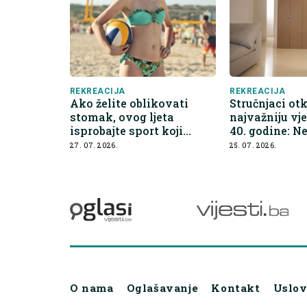
REKREACIJA
REKREACIJA
Ako želite oblikovati
Stručnjaci otk
stomak, ovog ljeta
najvažniju vj
isprobajte sport koji
40. godine: N
obožavaju i supermodeli
nikakvu opr
27. 07. 2026.
25. 07. 2026.
O nama
Oglašavanje
Kontakt
Uslov