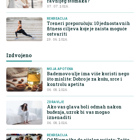
ravnijeg stomaka?
07. 07. 2026.
REKREACIJA
Treneri preporučuju: 10 jednostavnih
fitness ciljeva koje je zaista moguće
ostvariti
29. 06. 2026.
Izdvojeno
MOJA APOTEKA
Bademovo ulje ima više koristi nego
što mislite: Dobro je za kožu, srce i
kontrolu apetita
06. 08. 2026.
ZDRAVLJE
Ako vas glava boli odmah nakon
buđenja, uzrok bi vas mogao
iznenaditi
06. 08. 2026.
REKREACIJA
Od Njemačke do cijelog svijeta: Zašto