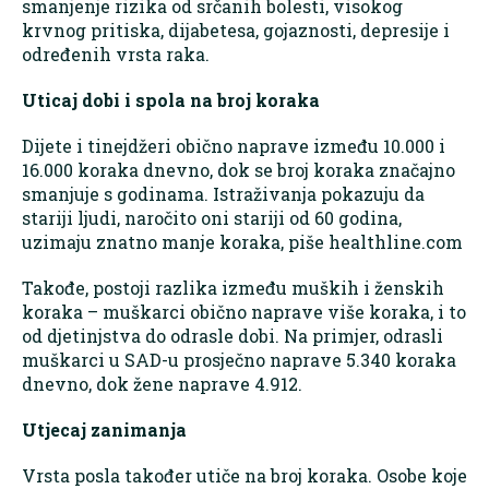
smanjenje rizika od srčanih bolesti, visokog
krvnog pritiska, dijabetesa, gojaznosti, depresije i
određenih vrsta raka.
Uticaj dobi i spola na broj koraka
Dijete i tinejdžeri obično naprave između 10.000 i
16.000 koraka dnevno, dok se broj koraka značajno
smanjuje s godinama. Istraživanja pokazuju da
stariji ljudi, naročito oni stariji od 60 godina,
uzimaju znatno manje koraka, piše healthline.com
Takođe, postoji razlika između muških i ženskih
koraka – muškarci obično naprave više koraka, i to
od djetinjstva do odrasle dobi. Na primjer, odrasli
muškarci u SAD-u prosječno naprave 5.340 koraka
dnevno, dok žene naprave 4.912.
Utjecaj zanimanja
Vrsta posla također utiče na broj koraka. Osobe koje