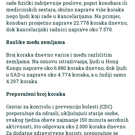
rade fizički zahtjevnije poslove, poput konobara ili
medicinskih sestara, obično naprave više koraka
nego ljudi koji rade u kancelarijama. Na primjer,
konobari prosječno naprave 22.778 koraka dnevno,
dok kancelarijski radnici naprave oko 7.570.
Razlike među zemljama
Broj koraka dnevno varira i među različitim
zemljama. Na osnovu istraživanja, ljudi u Hong
Kongu naprave oko 6.880 koraka dnevno, dok ljudi
u SAD-u naprave oko 4.774 koraka, a u Indiji samo
4.297 koraka.
Preporučeni broj koraka
Centar za kontrolu i prevenciju bolesti (CDC)
preporučuje da odrasli, uključujući starije osobe,
svakog tjedna obave najmanje 150 minuta aerobnih
aktivnosti, što odgovara oko 2.000 koraka dnevno.
Za dodatne zdravstvene koristi, preporučuje se