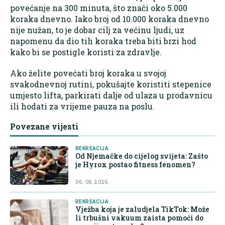
povećanje na 300 minuta, što znači oko 5.000
koraka dnevno. Iako broj od 10.000 koraka dnevno
nije nužan, to je dobar cilj za većinu ljudi, uz
napomenu da dio tih koraka treba biti brzi hod
kako bi se postigle koristi za zdravlje.
Ako želite povećati broj koraka u svojoj
svakodnevnoj rutini, pokušajte koristiti stepenice
umjesto lifta, parkirati dalje od ulaza u prodavnicu
ili hodati za vrijeme pauza na poslu.
Povezane vijesti
REKREACIJA
Od Njemačke do cijelog svijeta: Zašto
je Hyrox postao fitness fenomen?
06. 08. 2026.
REKREACIJA
Vježba koja je zaludjela TikTok: Može
li trbušni vakuum zaista pomoći do