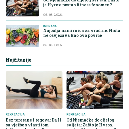
je Hyrox postao fitness fenomen?
06. 08. 2026.
ISHRANA
Najbolja namirnica za vrućine: Ništa
ne osvježava kao ovo povrće
06. 08. 2026.
Najčitanije
REKREACIJA
REKREACIJA
Bez teretane i tegova: Da li
Od Njemačke do cijelog
su vježbe s vlastitom
svijeta: Zašto je Hyrox