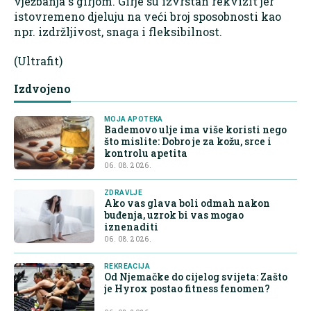
vježbanja s girjom. Girje su izvrstan rekvizit jer
istovremeno djeluju na veći broj sposobnosti kao
npr. izdržljivost, snaga i fleksibilnost.
(Ultrafit)
Izdvojeno
MOJA APOTEKA
Bademovo ulje ima više koristi nego
što mislite: Dobro je za kožu, srce i
kontrolu apetita
06. 08. 2026.
ZDRAVLJE
Ako vas glava boli odmah nakon
buđenja, uzrok bi vas mogao
iznenaditi
06. 08. 2026.
REKREACIJA
Od Njemačke do cijelog svijeta: Zašto
je Hyrox postao fitness fenomen?