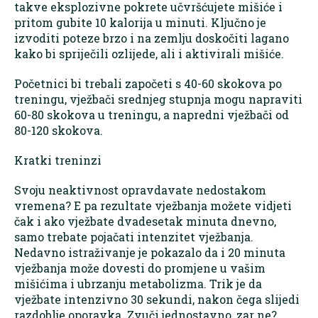
takve eksplozivne pokrete učvršćujete mišiće i
pritom gubite 10 kalorija u minuti. Ključno je
izvoditi poteze brzo i na zemlju doskočiti lagano
kako bi spriječili ozlijede, ali i aktivirali mišiće.
Početnici bi trebali započeti s 40-60 skokova po
treningu, vježbači srednjeg stupnja mogu napraviti
60-80 skokova u treningu, a napredni vježbači od
80-120 skokova.
Kratki treninzi
Svoju neaktivnost opravdavate nedostakom
vremena? E pa rezultate vježbanja možete vidjeti
čak i ako vježbate dvadesetak minuta dnevno,
samo trebate pojačati intenzitet vježbanja.
Nedavno istraživanje je pokazalo da i 20 minuta
vježbanja može dovesti do promjene u vašim
mišićima i ubrzanju metabolizma. Trik je da
vježbate intenzivno 30 sekundi, nakon čega slijedi
razdoblje oporavka. Zvuči jednostavno, zar ne?