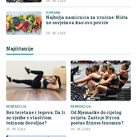
06. 08. 2026.
ISHRANA
Najbolja namirnica za vrućine: Ništa
ne osvježava kao ovo povrće
06. 08. 2026.
Najčitanije
REKREACIJA
REKREACIJA
Bez teretane i tegova: Da li
Od Njemačke do cijelog
su vježbe s vlastitom
svijeta: Zašto je Hyrox
težinom dovoljne?
postao fitness fenomen?
05. 08. 2026.
06. 08. 2026.