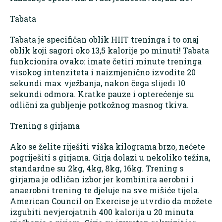
Tabata
Tabata je specifičan oblik HIIT treninga i to onaj
oblik koji sagori oko 13,5 kalorije po minuti! Tabata
funkcionira ovako: imate četiri minute treninga
visokog intenziteta i naizmjenično izvodite 20
sekundi max vježbanja, nakon čega slijedi 10
sekundi odmora. Kratke pauze i opterećenje su
odlični za gubljenje potkožnog masnog tkiva.
Trening s girjama
Ako se želite riješiti viška kilograma brzo, nećete
pogriješiti s girjama. Girja dolazi u nekoliko težina,
standardne su 2kg, 4kg, 8kg, 16kg. Trening s
girjama je odličan izbor jer kombinira aerobni i
anaerobni trening te djeluje na sve mišiće tijela.
American Council on Exercise je utvrdio da možete
izgubiti nevjerojatnih 400 kalorija u 20 minuta