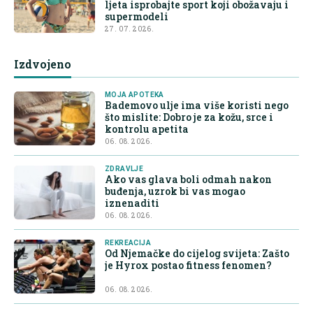
ljeta isprobajte sport koji obožavaju i
supermodeli
27. 07. 2026.
Izdvojeno
MOJA APOTEKA
Bademovo ulje ima više koristi nego
što mislite: Dobro je za kožu, srce i
kontrolu apetita
06. 08. 2026.
ZDRAVLJE
Ako vas glava boli odmah nakon
buđenja, uzrok bi vas mogao
iznenaditi
06. 08. 2026.
REKREACIJA
Od Njemačke do cijelog svijeta: Zašto
je Hyrox postao fitness fenomen?
06. 08. 2026.