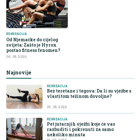
REKREACIJA
Od Njemačke do cijelog
svijeta: Zašto je Hyrox
postao fitness fenomen?
06. 08. 2026.
Najnovije
REKREACIJA
Bez teretane i tegova: Da li su vježbe s
vlastitom težinom dovoljne?
05. 08. 2026.
REKREACIJA
Pet jutarnjih vježbi koje će vas
razbuditi i pokrenuti za samo
nekoliko minuta