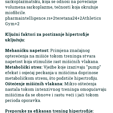
sarkoplazmatsku, koja se odnosi na povećanje
volumena sarkoplazme, tečnosti koja okružuje
miofibrile. ​
pharmaintelligence.rs+2teretana24+2Athletics
Gym+2
Ključni faktori za postizanje hipertrofije
uključuju:
Mehaničku napetost:
Primjena značajnog
opterećenja na mišiće tokom treninga stvara
napetost koja stimuliše rast mišićnih vlakana.​
Metabolički stres:
Vježbe koje izazivaju "pump"
efekat i osjećaj peckanja u mišićima doprinose
metaboličkom stresu, što podstiče hipertrofiju.​
Oštećenje mišićnih vlakana:
Mikro oštećenja
nastala tokom intenzivnog treninga omogućavaju
mišićima da se obnove i rastu veći i jači tokom
perioda oporavka.​
Preporuke za efikasan trening hipertrofije: