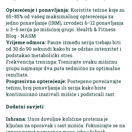
Opterećenje i ponavljanja:
Koristite težine koje su
65–85% od vašeg maksimalnog opterećenja za
jedno ponavljanje (1RM), izvodeći 6–12 ponavljanja
u 3–6 serija po mišićnoj grupi. ​Health & Fitness
Blog - NASM
Vrijeme odmora:
Pauze između serija trebaju biti
od 30 do 90 sekundi kako bi se održao intenzitet i
podstakao metabolički stres.​
Frekvencija treninga: Trenirajte svaku mišićnu
grupu najmanje dva puta sedmično za optimalne
rezultate.​
Progresivno opterećenje:
Postepeno povećavajte
težinu, broj ponavljanja ili serija kako biste
kontinuirano izazivali mišiće i podsticali rast.​
Dodatni savjeti:
Ishrana:
Unos dovoljne količine proteina je
ključan za oporavak i rast mišića. Fokusirajte se na
izvore poput nemasnog mesa, ribe i biljnih