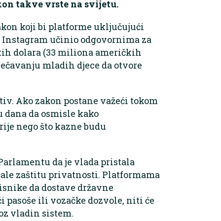
kon takve vrste na svijetu.
kon koji bi platforme uključujući
 i Instagram učinio odgovornima za
ih dolara (33 miliona američkih
ječavanju mladih djece da otvore
rotiv. Ako zakon postane važeći tokom
u dana da osmisle kako
rije nego što kazne budu
Parlamentu da je vlada pristala
čale zaštitu privatnosti. Platformama
risnike da dostave državne
 pasoše ili vozačke dozvole, niti će
roz vladin sistem.