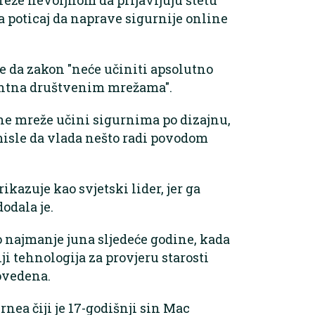
a poticaj da naprave sigurnije online
e da zakon "neće učiniti apsolutno
rentna društvenim mrežama".
ene mreže učini sigurnima po dizajnu,
omisle da vlada nešto radi povodom
ikazuje kao svjetski lider, jer ga
dodala je.
o najmanje juna sljedeće godine, kada
ji tehnologija za provjeru starosti
ovedena.
a čiji je 17-godišnji sin Mac