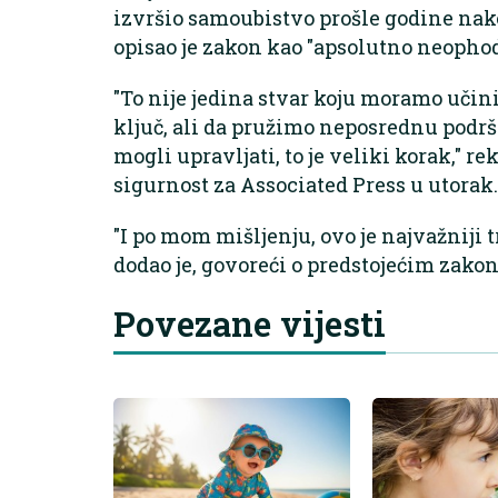
izvršio samoubistvo prošle godine nako
opisao je zakon kao "apsolutno neophod
"To nije jedina stvar koju moramo učini
ključ, ali da pružimo neposrednu podršk
mogli upravljati, to je veliki korak," r
sigurnost za Associated Press u utorak.
"I po mom mišljenju, ovo je najvažniji t
dodao je, govoreći o predstojećim zak
Povezane vijesti