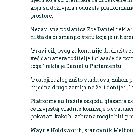
koju su doživjela i oduzela platformam
prostore.
Nezavisna poslanica Zoe Daniel rekla j
ništa da bi smanjio štetu koja je inhe
"Pravi cilj ovog zakona nije da društv
već da natjera roditelje i glasače da p
toga," rekla je Daniel u Parlamentu.
"Postoji razlog zašto vlada ovaj zakon pr
nijedna druga zemlja ne želi donijeti," 
Platforme su tražile odgodu glasanja d
će izvještaj vladine komisije o evaluaci
pokazati kako bi zabrana mogla biti pr
Wayne Holdsworth, stanovnik Melbourne