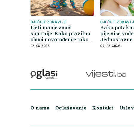
DJEČIJE ZDRAVLJE
DJEČIJE ZDRAVL
Ljeti manje znači
Kako potaknut
sigurnije: Kako pravilno
pije više vode
obući novorođenče tokom
Jednostavne 
toplinskog vala
olakšavaju ro
08. 08. 2026.
07. 08. 2026.
O nama
Oglašavanje
Kontakt
Uslov