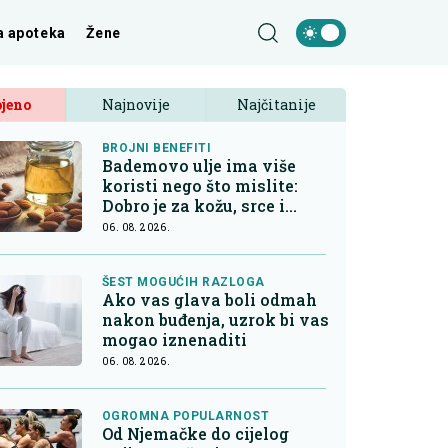
a apoteka
Žene
jeno
Najnovije
Najčitanije
BROJNI BENEFITI
Bademovo ulje ima više
koristi nego što mislite:
Dobro je za kožu, srce i
kontrolu apetita
06. 08. 2026.
ŠEST MOGUĆIH RAZLOGA
Ako vas glava boli odmah
nakon buđenja, uzrok bi vas
mogao iznenaditi
06. 08. 2026.
OGROMNA POPULARNOST
Od Njemačke do cijelog