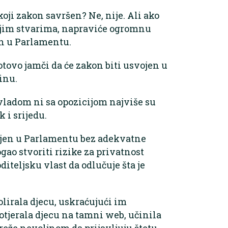
 koji zakon savršen? Ne, nije. Ali ako
jim stvarima, napraviće ogromnu
an u Parlamentu.
tovo jamči da će zakon biti usvojen u
inu.
 vladom ni sa opozicijom najviše su
 i srijedu.
vojen u Parlamentu bez adekvatne
ogao stvoriti rizike za privatnost
diteljsku vlast da odlučuje šta je
olirala djecu, uskraćujući im
tjerala djecu na tamni web, učinila
eže nevoljnom da prijavljuju štetu