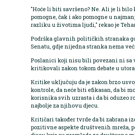
"Hoće li biti savršeno? Ne. Ali je li bilo
pomogne, čak i ako pomogne u najman
razliku u životima ljudi," rekao je Teh
Podrška glavnih političkih stranaka go
Senatu, gdje nijedna stranka nema već
Poslanici koji nisu bili povezani ni sa
kritikovali zakon tokom debate u utorak
Kritike uključuju da je zakon brzo us
kontrole, da neće biti efikasan, da bi m
korisnika svih uzrasta i da bi oduzeo ro
najbolje za njihovu djecu.
Kritičari također tvrde da bi zabrana iz
pozitivne aspekte društvenih mreža, po
djecu koja su premlada za društvene mr