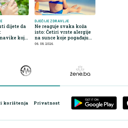
JE
DJEČIJE ZDRAVLJE
i dijete da
Ne reaguje svaka koža
:
isto: Četiri vrste alergije
navike koje
na sunce koje pogađaju
diteljima
djecu
06. 08. 2026.
i korištenja
Privatnost