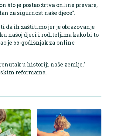
n što je postao žrtva online prevare,
an za sigurnost naše djece".
ti da ih zaštitimo jer je obrazovanje
u našoj djeci i roditeljima kako bi to
ekao je 65-godišnjak za online
renutak u historiji naše zemlje,"
onskim reformama.