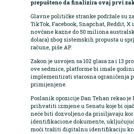
prepušteno da finalizira ovaj prvi za
Glavne političke stranke podržale su za
TikTok, Facebook, Snapchat, Reddit, X
novčane kazne do 50 miliona australsk
dolara) zbog sistemskih propusta u spr
račune, piše AP.
Zakon je usvojen sa 102 glasa za i 13 p
ove sedmice, platforme bi imale godin
implementirati starosna ograničenja p
primijenjene.
Poslanik opozicije Dan Tehan rekao je 
prihvatiti izmjene u Senatu koje bi oja
neće biti dozvoljeno da prisiljavaju ko
identifikacione dokumente, uključujući
moći tražiti digitalnu identifikaciju k