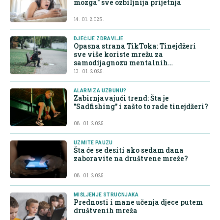
mozga" sve ozbiljnija prijetnja
14. 01. 2025.
DJEČIJE ZDRAVLJE
Opasna strana TikToka: Tinejdžeri
sve više koriste mrežu za
samodijagnozu mentalnih
poremećaja
13. 01. 2025.
ALARM ZA UZBUNU?
Zabirnjavajući trend: Šta je
"Sadfishing" i zašto to rade tinejdžeri?
08. 01. 2025.
UZMITE PAUZU
Šta će se desiti ako sedam dana
zaboravite na društvene mreže?
08. 01. 2025.
MIŠLJENJE STRUČNJAKA
Prednosti i mane učenja djece putem
društvenih mreža