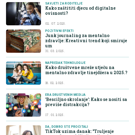
SAVJETI ZA RODITELJE
Kako zaštititi djecu od digitalne
ovisnosti?
02. 07. 2025.
POZITIVNI EFEKTI
Junk journaling za mentalno
zdravlje: Kreativni trend koji smiruje
um
31. 03. 2025.
NAPREDAK TEHNOLOGIJE
Kako društvene mreže utječu na
mentalno zdravlje tinejdžera u 2025.?
18. 02. 2025.
ERA DRUŠTVENIH MEDIJA
'Besciljno skrolanje': Kako se nositi sa
previše distrakcija?
17. 01. 2025.
DA, DOBRO STE PROČITALI
TikTok uzima danak: "Truljenje