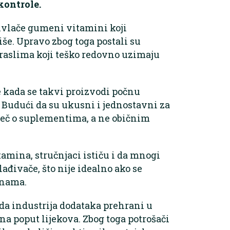
kontrole.
ivlače gumeni vitamini koji
še. Upravo zbog toga postali su
raslima koji teško redovno uzimaju
 kada se takvi proizvodi počnu
Budući da su ukusni i jednostavni za
iječ o suplementima, a ne običnim
mina, stručnjaci ističu i da mnogi
ađivače, što nije idealno ako se
inama.
da industrija dodataka prehrani u
a poput lijekova. Zbog toga potrošači