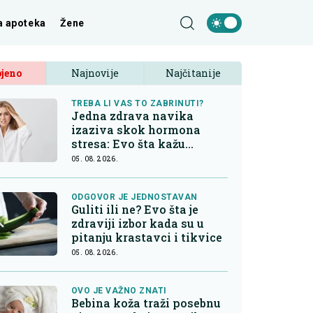
a apoteka
Žene
jeno
Najnovije
Najčitanije
TREBA LI VAS TO ZABRINUTI?
Jedna zdrava navika
izaziva skok hormona
stresa: Evo šta kažu
endokrinolozi
05. 08. 2026.
ODGOVOR JE JEDNOSTAVAN
Guliti ili ne? Evo šta je
zdraviji izbor kada su u
pitanju krastavci i tikvice
05. 08. 2026.
OVO JE VAŽNO ZNATI
Bebina koža traži posebnu