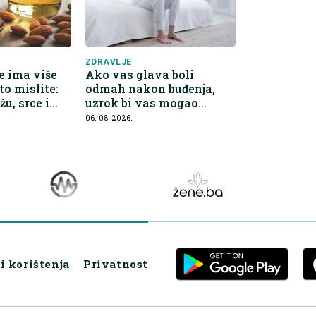
ZDRAVLJE
e ima više
Ako vas glava boli
to mislite:
odmah nakon buđenja,
žu, srce i
uzrok bi vas mogao
ita
iznenaditi
06. 08. 2026.
i korištenja
Privatnost