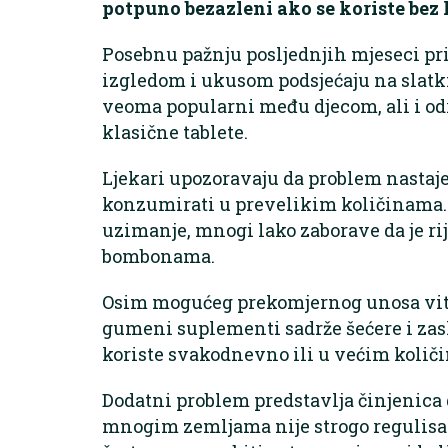
potpuno bezazleni ako se koriste bez 
Posebnu pažnju posljednjih mjeseci pr
izgledom i ukusom podsjećaju na slatki
veoma popularni među djecom, ali i od
klasične tablete.
Ljekari upozoravaju da problem nastaje
konzumirati u prevelikim količinama. 
uzimanje, mnogi lako zaborave da je r
bombonama.
Osim mogućeg prekomjernog unosa vita
gumeni suplementi sadrže šećere i zasl
koriste svakodnevno ili u većim količ
Dodatni problem predstavlja činjenica 
mnogim zemljama nije strogo regulisan