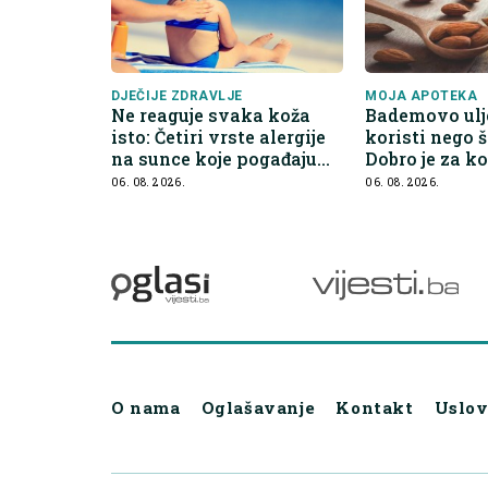
DJEČIJE ZDRAVLJE
MOJA APOTEKA
Ne reaguje svaka koža
Bademovo ulj
isto: Četiri vrste alergije
koristi nego š
na sunce koje pogađaju
Dobro je za ko
djecu
kontrolu apet
06. 08. 2026.
06. 08. 2026.
O nama
Oglašavanje
Kontakt
Uslov