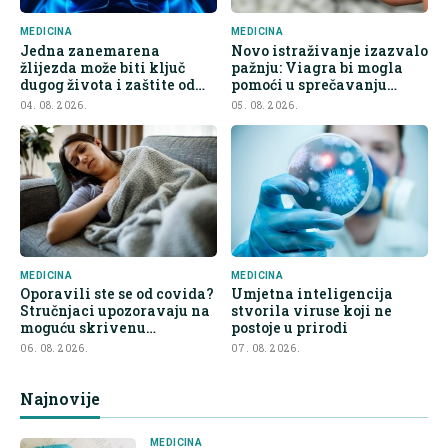
MEDICINA
MEDICINA
Jedna zanemarena
Novo istraživanje izazvalo
žlijezda može biti ključ
pažnju: Viagra bi mogla
dugog života i zaštite od
pomoći u sprečavanju
raka
širenja raka
04. 08. 2026.
05. 08. 2026.
MEDICINA
MEDICINA
Oporavili ste se od covida?
Umjetna inteligencija
Stručnjaci upozoravaju na
stvorila viruse koji ne
moguću skrivenu
postoje u prirodi
posljedicu
06. 08. 2026.
07. 08. 2026.
Najnovije
MEDICINA