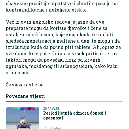
obavezno pročitajte uputstvo i obratite pažnju na
kontraindikacije i neželjene efekte.
Već iz ovih nekoliko redova je jasno da ove
preparate mogu da koriste djevojke i žene sa
ustaljenim ciklusom, koje znaju kada će im biti
sljedeća menstruacija maltene u dan, te mogu i da
izračunaju kada da počnu piti tablete. Ali, oprez za
sve dame koje puše ili imaju visok pritisak jer ovi
faktori mogu da povećaju rizik od krvnih
ugrušaka, moždanog ili srčanog udara, kako kažu
stručnjaci.
Čuvajzdravlje.ba
Povezane vijesti
ZDRAVLJE
Period ljetnih odmora donosi i
opasnosti
17. 07. 2023.