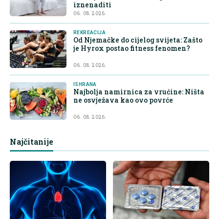
iznenaditi
06. 08. 2026.
REKREACIJA
Od Njemačke do cijelog svijeta: Zašto
je Hyrox postao fitness fenomen?
06. 08. 2026.
ISHRANA
Najbolja namirnica za vrućine: Ništa
ne osvježava kao ovo povrće
06. 08. 2026.
Najčitanije