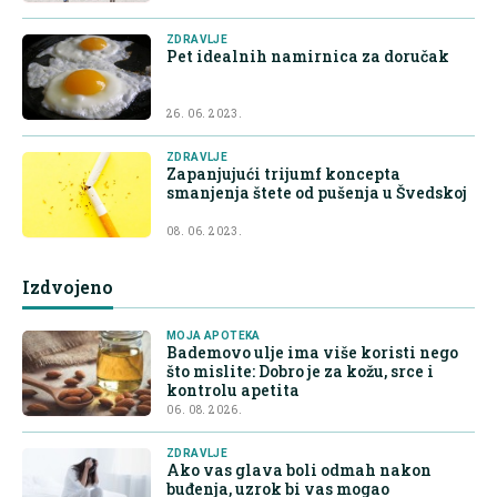
ZDRAVLJE
Pet idealnih namirnica za doručak
26. 06. 2023.
ZDRAVLJE
Zapanjujući trijumf koncepta
smanjenja štete od pušenja u Švedskoj
08. 06. 2023.
Izdvojeno
MOJA APOTEKA
Bademovo ulje ima više koristi nego
što mislite: Dobro je za kožu, srce i
kontrolu apetita
06. 08. 2026.
ZDRAVLJE
Ako vas glava boli odmah nakon
buđenja, uzrok bi vas mogao