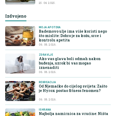
25. 04. 2025.
Izdvojeno
MOJA APOTEKA
Bademovo ulje ima više koristi nego
što mislite: Dobro je za kožu, srce i
kontrolu apetita
06. 08. 2026.
ZDRAVLJE
Ako vas glava boli odmah nakon
buđenja, uzrok bi vas mogao
iznenaditi
06. 08. 2026.
REKREACIJA
Od Njemačke do cijelog svijeta: Zašto
je Hyrox postao fitness fenomen?
06. 08. 2026.
ISHRANA
Najbolja namirnica za vrućine: Ništa