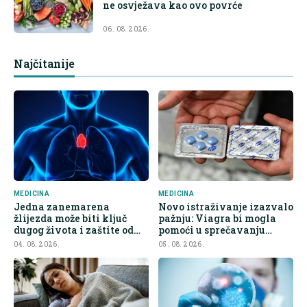
ne osvježava kao ovo povrće
06. 08. 2026.
Najčitanije
MEDICINA
MEDICINA
Jedna zanemarena
Novo istraživanje izazvalo
žlijezda može biti ključ
pažnju: Viagra bi mogla
dugog života i zaštite od
pomoći u sprečavanju
raka
širenja raka
04. 08. 2026.
05. 08. 2026.