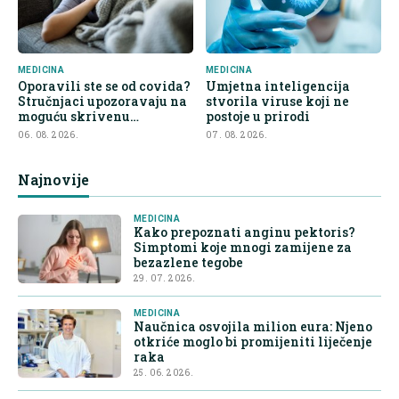
MEDICINA
MEDICINA
Oporavili ste se od covida?
Umjetna inteligencija
Stručnjaci upozoravaju na
stvorila viruse koji ne
moguću skrivenu
postoje u prirodi
posljedicu
06. 08. 2026.
07. 08. 2026.
Najnovije
MEDICINA
Kako prepoznati anginu pektoris?
Simptomi koje mnogi zamijene za
bezazlene tegobe
29. 07. 2026.
MEDICINA
Naučnica osvojila milion eura: Njeno
otkriće moglo bi promijeniti liječenje
raka
25. 06. 2026.