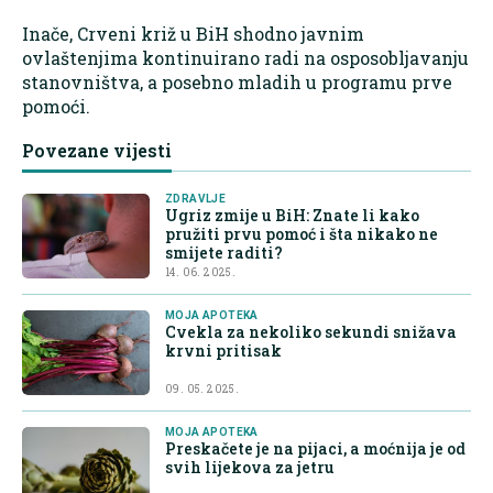
Inače, Crveni križ u BiH shodno javnim
ovlaštenjima kontinuirano radi na osposobljavanju
stanovništva, a posebno mladih u programu prve
pomoći.
Povezane vijesti
ZDRAVLJE
Ugriz zmije u BiH: Znate li kako
pružiti prvu pomoć i šta nikako ne
smijete raditi?
14. 06. 2025.
MOJA APOTEKA
Cvekla za nekoliko sekundi snižava
krvni pritisak
09. 05. 2025.
MOJA APOTEKA
Preskačete je na pijaci, a moćnija je od
svih lijekova za jetru