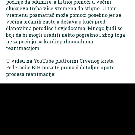
počinje da odumire, a hitnoj pomoći u većini
slučajeva treba više vremena da stigne. U tom
vremenu posmatrač može pomoći posebno jer se
većina srčanih zastoja dešava u kući pred
članovima porodice i svjedocima. Mnogo ljudi se
boji da bi mogli uraditi nešto pogrešno i zbog toga
ne započinju sa kardiopulmonalnom
reanimacijom.
U videu na YouTube platformi Crvenog krsta
Federacije BiH možete pronaći detaljne upute
procesa reanimacije: