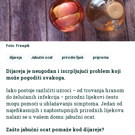
Foto: Freepik
dijareja
Jabučni ocat
prirodni lijek
priprema
Dijareja je neugodan i iscrpljujući problem koji
može pogoditi svakoga.
Iako postoje različiti uzroci – od trovanja hranom
do želučanih infekcija – prirodni lijekovi često
mogu pomoći u ublažavanju simptoma. Jedan od
najefikasnijih i najdostupnijih prirodnih lijekova
nalazi se u vašem domu: jabučni ocat.
Zašto jabučni ocat pomaže kod dijareje?