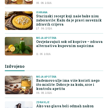
05. 08. 2026.
ISHRANA
Starinski recept koji naše bake nisu
zaboravile: Kažu da je pravi saveznik
zdravih crijeva
27. 06. 2026.
MOJA APOTEKA
Osvježavajući sok od koprive – zdrava
alternativa kupovnim napicima
11. 05. 2026.
Izdvojeno
MOJA APOTEKA
Bademovo ulje ima više koristi nego
što mislite: Dobro je za kožu, srce i
kontrolu apetita
06. 08. 2026.
ZDRAVLJE
Ako vas glava boli odmah nakon