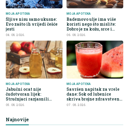
MOJA APOTEKA
MOJA APOTEKA
Šljive nisu samo ukusne:
Bademovo ulje ima više
Evo zašto ih vrijedi češće
koristi nego što mislite:
jesti
Dobro je za kožu, srce i
kontrolu apetita
04. 08. 2026.
06. 08. 2026.
MOJA APOTEKA
MOJA APOTEKA
Jabučni ocat nije
Savršen napitak za vrele
čudotvoran lijek:
dane: Sok od lubenice
Stručnjaci razjasnili
skriva brojne zdravstvene
najveće zablude
prednosti
05. 08. 2026.
07. 08. 2026.
Najnovije