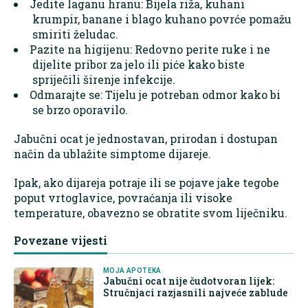
Jedite laganu hranu: Bijela riža, kuhani
krumpir, banane i blago kuhano povrće pomažu
smiriti želudac.
Pazite na higijenu: Redovno perite ruke i ne
dijelite pribor za jelo ili piće kako biste
spriječili širenje infekcije.
Odmarajte se: Tijelu je potreban odmor kako bi
se brzo oporavilo.
Jabučni ocat je jednostavan, prirodan i dostupan
način da ublažite simptome dijareje.
Ipak, ako dijareja potraje ili se pojave jake tegobe
poput vrtoglavice, povraćanja ili visoke
temperature, obavezno se obratite svom liječniku.
Povezane vijesti
MOJA APOTEKA
Jabučni ocat nije čudotvoran lijek:
Stručnjaci razjasnili najveće zablude