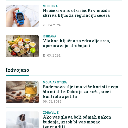
MEDICINA
Neočekivano otkriće: Krv možda
skriva ključ za regulaciju šećera
23. 04. 2026.
ISHRANA
Vlakna ključna za zdravlje srca,
upozoravaju stručnjaci
11. 03. 2026.
Izdvojeno
MOJA APOTEKA
Bademovo ulje ima više koristi nego
što mislite: Dobro je za kožu, srce i
kontrolu apetita
06. 08. 2026.
ZDRAVLJE
Ako vas glava boli odmah nakon
buđenja, uzrok bi vas mogao
iznenaditi