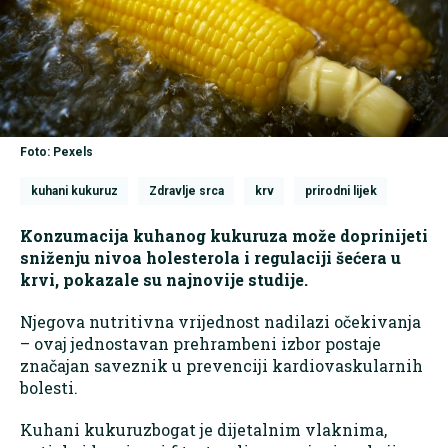
Foto: Pexels
kuhani kukuruz
Zdravlje srca
krv
prirodni lijek
Konzumacija kuhanog kukuruza može doprinijeti
sniženju nivoa holesterola i regulaciji šećera u
krvi, pokazale su najnovije studije.
Njegova nutritivna vrijednost nadilazi očekivanja
– ovaj jednostavan prehrambeni izbor postaje
značajan saveznik u prevenciji kardiovaskularnih
bolesti.
Kuhani kukuruzbogat je dijetalnim vlaknima,