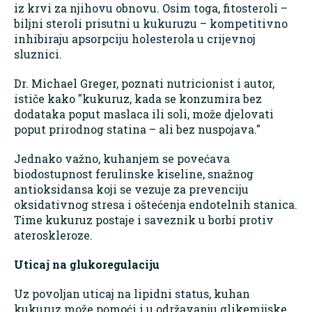
iz krvi za njihovu obnovu. Osim toga, fitosteroli –
biljni steroli prisutni u kukuruzu – kompetitivno
inhibiraju apsorpciju holesterola u crijevnoj
sluznici.
Dr. Michael Greger, poznati nutricionist i autor,
ističe kako "kukuruz, kada se konzumira bez
dodataka poput maslaca ili soli, može djelovati
poput prirodnog statina – ali bez nuspojava."
Jednako važno, kuhanjem se povećava
biodostupnost ferulinske kiseline, snažnog
antioksidansa koji se vezuje za prevenciju
oksidativnog stresa i oštećenja endotelnih stanica.
Time kukuruz postaje i saveznik u borbi protiv
ateroskleroze.
Uticaj na glukoregulaciju
Uz povoljan uticaj na lipidni status, kuhan
kukuruz može pomoći i u održavanju glikemijske