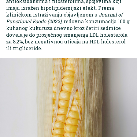
antioksidansima i fitosterolima, spojevima koji
imaju izražen hipolipidemijski efekt. Prema
kliničkom istraživanju objavljenom u
Journal of
Functional Foods (2022)
, redovna konzumacija 100 g
kuhanog kukuruza dnevno kroz četiri sedmice
dovela je do prosječnog smanjenja LDL holesterola
za 8,2%, bez negativnog uticaja na HDL holesterol
ili trigliceride.