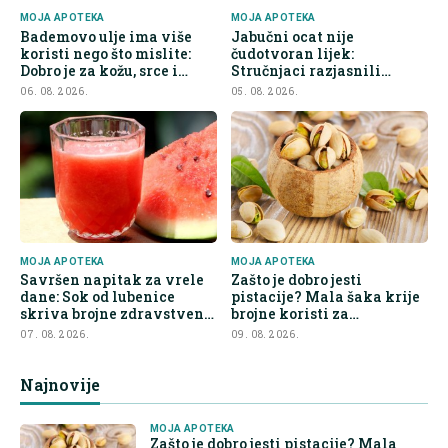
MOJA APOTEKA
MOJA APOTEKA
Bademovo ulje ima više
Jabučni ocat nije
koristi nego što mislite:
čudotvoran lijek:
Dobro je za kožu, srce i
Stručnjaci razjasnili
kontrolu apetita
najveće zablude
06. 08. 2026.
05. 08. 2026.
MOJA APOTEKA
MOJA APOTEKA
Savršen napitak za vrele
Zašto je dobro jesti
dane: Sok od lubenice
pistacije? Mala šaka krije
skriva brojne zdravstvene
brojne koristi za
prednosti
organizam
07. 08. 2026.
09. 08. 2026.
Najnovije
MOJA APOTEKA
Zašto je dobro jesti pistacije? Mala