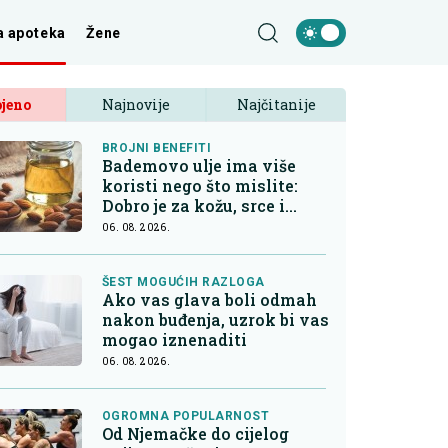
a apoteka
Žene
jeno
Najnovije
Najčitanije
BROJNI BENEFITI
Bademovo ulje ima više
koristi nego što mislite:
Dobro je za kožu, srce i
kontrolu apetita
06. 08. 2026.
ŠEST MOGUĆIH RAZLOGA
Ako vas glava boli odmah
nakon buđenja, uzrok bi vas
mogao iznenaditi
06. 08. 2026.
OGROMNA POPULARNOST
Od Njemačke do cijelog