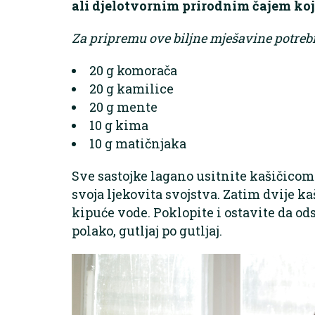
ali djelotvornim prirodnim čajem koj
Za pripremu ove biljne mješavine potreb
20 g komorača
20 g kamilice
20 g mente
10 g kima
10 g matičnjaka
Sve sastojke lagano usitnite kašičicom
svoja ljekovita svojstva. Zatim dvije ka
kipuće vode. Poklopite i ostavite da odst
polako, gutljaj po gutljaj.