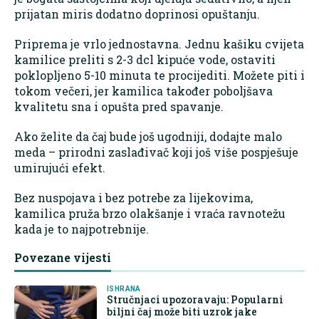
prijatan miris dodatno doprinosi opuštanju.
Priprema je vrlo jednostavna. Jednu kašiku cvijeta
kamilice preliti s 2-3 dcl kipuće vode, ostaviti
poklopljeno 5-10 minuta te procijediti. Možete piti i
tokom večeri, jer kamilica također poboljšava
kvalitetu sna i opušta pred spavanje.
Ako želite da čaj bude još ugodniji, dodajte malo
meda – prirodni zaslađivač koji još više pospješuje
umirujući efekt.
Bez nuspojava i bez potrebe za lijekovima,
kamilica pruža brzo olakšanje i vraća ravnotežu
kada je to najpotrebnije.
Povezane vijesti
ISHRANA
Stručnjaci upozoravaju: Popularni
biljni čaj može biti uzrok jake