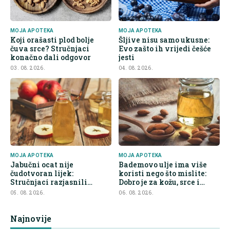
MOJA APOTEKA
MOJA APOTEKA
Koji orašasti plod bolje
Šljive nisu samo ukusne:
čuva srce? Stručnjaci
Evo zašto ih vrijedi češće
konačno dali odgovor
jesti
03. 08. 2026.
04. 08. 2026.
MOJA APOTEKA
MOJA APOTEKA
Jabučni ocat nije
Bademovo ulje ima više
čudotvoran lijek:
koristi nego što mislite:
Stručnjaci razjasnili
Dobro je za kožu, srce i
najveće zablude
kontrolu apetita
05. 08. 2026.
06. 08. 2026.
Najnovije