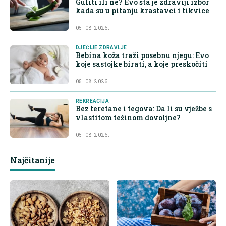
Guliti ili ne? Evo šta je zdraviji izbor
kada su u pitanju krastavci i tikvice
05. 08. 2026.
DJEČIJE ZDRAVLJE
Bebina koža traži posebnu njegu: Evo
koje sastojke birati, a koje preskočiti
05. 08. 2026.
REKREACIJA
Bez teretane i tegova: Da li su vježbe s
vlastitom težinom dovoljne?
05. 08. 2026.
Najčitanije