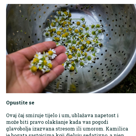
Opustite se
Ovaj čaj smiruje tijelo i um, ublažava napetost i
može biti pravo olakšanje kada vas pogodi
glavobolja izazvana stresom ili umorom. Kamilica
je bogata sastojcima koji djeluju sedativno, a njen