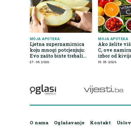
MOJA APOTEKA
MOJA APOTEKA
Ljetna supernamirnica
Ako želite vi
koju mnogi potcjenjuju:
C, ove namirni
Evo zašto biste trebali
izbor od kivij
češće jesti dinju
27. 06. 2026.
19. 05. 2026.
O nama
Oglašavanje
Kontakt
Uslov