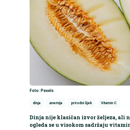
Foto: Pexels
dinja
anemija
prirodni lijek
Vitamin C
Dinja nije klasičan izvor željeza, ali
ogleda se u visokom sadržaju vitamin