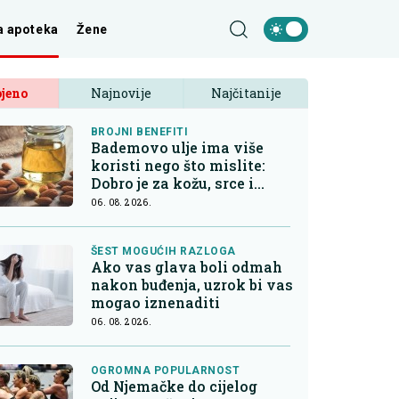
a apoteka
Žene
jeno
Najnovije
Najčitanije
BROJNI BENEFITI
Bademovo ulje ima više
koristi nego što mislite:
Dobro je za kožu, srce i
kontrolu apetita
06. 08. 2026.
ŠEST MOGUĆIH RAZLOGA
Ako vas glava boli odmah
nakon buđenja, uzrok bi vas
mogao iznenaditi
06. 08. 2026.
OGROMNA POPULARNOST
Od Njemačke do cijelog