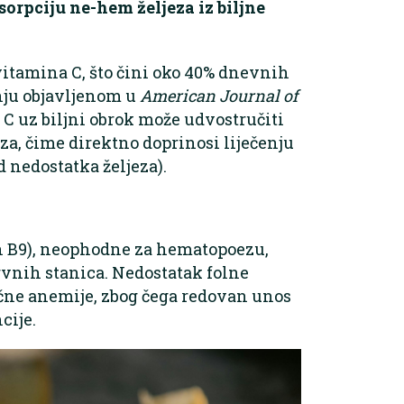
orpciju ne-hem željeza iz biljne
vitamina C, što čini oko 40% dnevnih
anju objavljenom u
American Journal of
 C uz biljni obrok može udvostručiti
eza, čime direktno doprinosi liječenju
 nedostatka željeza).
min B9), neophodne za hematopoezu,
vnih stanica. Nedostatak folne
čne anemije, zbog čega redovan unos
cije.