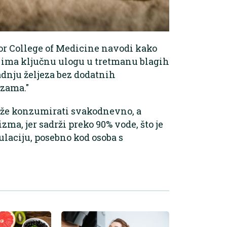
lor College of Medicine navodi kako
, ima ključnu ulogu u tretmanu blagih
adnju željeza bez dodatnih
azama."
ože konzumirati svakodnevno, a
zma, jer sadrži preko 90% vode, što je
laciju, posebno kod osoba s