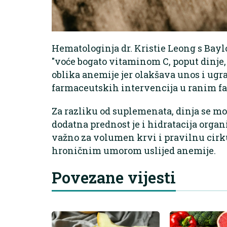
Hematologinja dr. Kristie Leong s Bay
"voće bogato vitaminom C, poput dinje
oblika anemije jer olakšava unos i ugr
farmaceutskih intervencija u ranim f
Za razliku od suplemenata, dinja se m
dodatna prednost je i hidratacija organi
važno za volumen krvi i pravilnu cirku
hroničnim umorom uslijed anemije.
Povezane vijesti