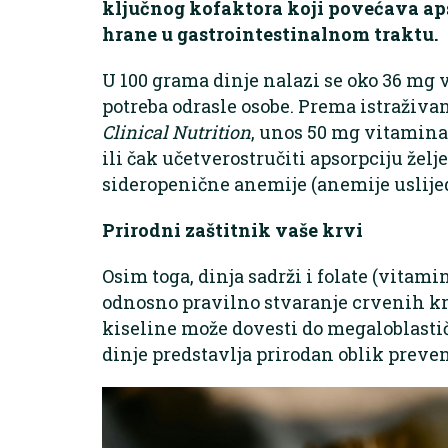
ključnog kofaktora koji povećava aps
hrane u gastrointestinalnom traktu.
U 100 grama dinje nalazi se oko 36 mg 
potreba odrasle osobe. Prema istraživ
Clinical Nutrition
, unos 50 mg vitamina
ili čak učetverostručiti apsorpciju želj
sideropenične anemije (anemije uslijed
Prirodni zaštitnik vaše krvi
Osim toga, dinja sadrži i folate (vita
odnosno pravilno stvaranje crvenih kr
kiseline može dovesti do megaloblasti
dinje predstavlja prirodan oblik preven