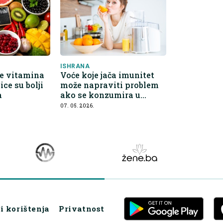
ISHRANA
še vitamina
Voće koje jača imunitet
ce su bolji
može napraviti problem
a
ako se konzumira u
pogrešno vrijeme
07. 05. 2026.
i korištenja
Privatnost