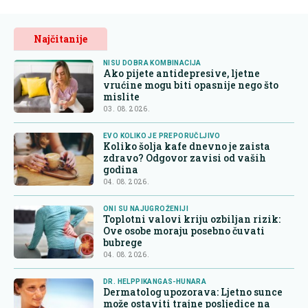
Najčitanije
NISU DOBRA KOMBINACIJA
Ako pijete antidepresive, ljetne
vrućine mogu biti opasnije nego što
mislite
03. 08. 2026.
EVO KOLIKO JE PREPORUČLJIVO
Koliko šolja kafe dnevno je zaista
zdravo? Odgovor zavisi od vaših
godina
04. 08. 2026.
ONI SU NAJUGROŽENIJI
Toplotni valovi kriju ozbiljan rizik:
Ove osobe moraju posebno čuvati
bubrege
04. 08. 2026.
DR. HELPPIKANGAS-HUNARA
Dermatolog upozorava: Ljetno sunce
može ostaviti trajne posljedice na