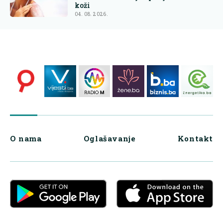
koži
04. 08. 2026.
O nama
Oglašavanje
Kontakt