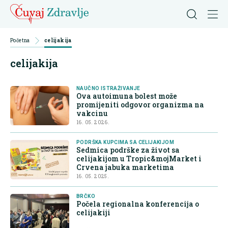
Početna
celijakija
celijakija
NAUČNO ISTRAŽIVANJE
Ova autoimuna bolest može
promijeniti odgovor organizma na
vakcinu
16. 05. 2026.
PODRŠKA KUPCIMA SA CELIJAKIJOM
Sedmica podrške za život sa
celijakijom u Tropic&mojMarket i
Crvena jabuka marketima
16. 05. 2025.
BRČKO
Počela regionalna konferencija o
celijakiji