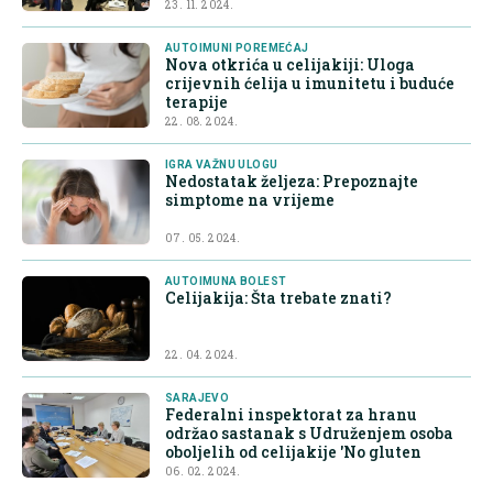
23. 11. 2024.
AUTOIMUNI POREMEĆAJ
Nova otkrića u celijakiji: Uloga
crijevnih ćelija u imunitetu i buduće
terapije
22. 08. 2024.
IGRA VAŽNU ULOGU
Nedostatak željeza: Prepoznajte
simptome na vrijeme
07. 05. 2024.
AUTOIMUNA BOLEST
Celijakija: Šta trebate znati?
22. 04. 2024.
SARAJEVO
Federalni inspektorat za hranu
održao sastanak s Udruženjem osoba
oboljelih od celijakije 'No gluten
06. 02. 2024.