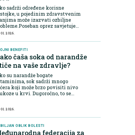
ko sadrži određene korisne
stojke, u pojedinim zdravstvenim
anjima može izazvati ozbiljne
obleme.Poseban oprez savjetuje
 odraslima koji imaju dijabetes.
 01. 2026.
d sadrži visok udio prirodnih
ćera koji mogu brzo dovesti do
glog pora...
OJNI BENEFITI
ako čaša soka od narandže
tiče na vaše zdravlje?
ko su narandže bogate
itaminima, sok sadrži mnogo
ćera koji može brzo povisiti nivo
ukoze u krvi. Dugoročno, to se
ovezivalo s povećanim rizikom od
jabetesa, gojaznosti i srčanih
 01. 2026.
lesti. Ipak, novija istraživanja
kazuju da sok...
BILJAN OBLIK BOLESTI
eđunarodna federacija za