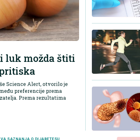
i luk možda štiti
pritiska
 Science Alert, otvorilo je
zmeđu preferencije prema
zatelja. Prema rezultatima
VA SAZNANJA O DIJABETESU