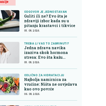
anije
ODGOVOR JE JEDNOSTAVAN
Guliti ili ne? Evo šta je
zdraviji izbor kada su u
pitanju krastavci i tikvice
05. 08. 2026.
TREBA LI VAS TO ZABRINUTI?
Jedna zdrava navika
izaziva skok hormona
stresa: Evo šta kažu
endokrinolozi
05. 08. 2026.
ODLIČNO ZA HIDRATACIJU
Najbolja namirnica za
vrućine: Ništa ne osvježava
kao ovo povrće
06. 08. 2026.