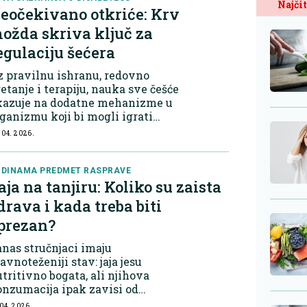
Najčit
eočekivano otkriće: Krv
ožda skriva ključ za
egulaciju šećera
 pravilnu ishranu, redovno
etanje i terapiju, nauka sve češće
kazuje na dodatne mehanizme u
ganizmu koji bi mogli igrati
žnu ulogu u održavanju stabilnog
 04. 2026.
voa glukoze. Najnovija
traživanja fokus stavljaju na
što što se do sad...
DINAMA PREDMET RASPRAVE
aja na tanjiru: Koliko su zaista
drava i kada treba biti
prezan?
nas stručnjaci imaju
avnoteženiji stav: jaja jesu
tritivno bogata, ali njihova
nzumacija ipak zavisi od
ravstvenog stanja pojedinca.
 04. 2026.