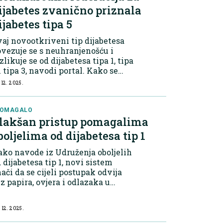
ijabetes zvanično priznala
ijabetes tipa 5
aj novootkriveni tip dijabetesa
vezuje se s neuhranjenošću i
zlikuje se od dijabetesa tipa 1, tipa
i tipa 3, navodi portal. Kako se
vodi, kod dijabetesa tipa 5
 12. 2025.
oblem nastaje zbog nedovoljno
zvijenog pankreasa, što je
sljedi...
POMAGALO
lakšan pristup pomagalima
boljelima od dijabetesa tip 1
ko navode iz Udruženja oboljelih
 dijabetesa tip 1, novi sistem
ači da se cijeli postupak odvija
z papira, ovjera i odlazaka u
avod, uz jednostavno preuzimanje
magala u apoteci ili trgovini. Ove
 12. 2025.
omjene donijele su, kako ističu,...