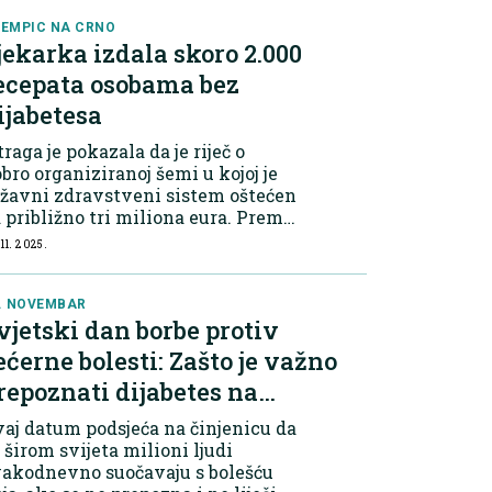
EMPIC NA CRNO
jekarka izdala skoro 2.000
ecepata osobama bez
ijabetesa
traga je pokazala da je riječ o
bro organiziranoj šemi u kojoj je
žavni zdravstveni sistem oštećen
 približno tri miliona eura. Prema
aopćenju Portugalske pravosudne
 11. 2025.
licije (PJ), uhapšena liječnica –
ju lokalni mediji identifi...
. NOVEMBAR
vjetski dan borbe protiv
ećerne bolesti: Zašto je važno
repoznati dijabetes na
rijeme?
aj datum podsjeća na činjenicu da
 širom svijeta milioni ljudi
vakodnevno suočavaju s bolešću