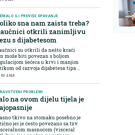
jveća vrijednost jajeta krije se u
mancetu. Upravo tu se nalazi
ćina vitamina, uključujući...
EMALO ILI PREVIŠE SPAVANJE
oliko sna nam zaista treba?
aučnici otkrili zanimljivu
ezu s dijabetesom
učnici su otkrili da nešto kraći
n može biti povezan s boljom
gulacijom šećera u krvi i manjim
zikom od razvoja dijabetesa tipa 2.
jabetes tipa 2 najčešći je oblik ove
 03. 2026.
lesti i nastaje kada tijelo ne
risti inzulin na pravilan...
RAVSTVENI PROBLEMI
alo na ovom dijelu tijela je
ajopasnije
asno tkivo na stomaku posebno je
zično jer je često povezano sa tzv.
isceralnom masnoćom (visceral