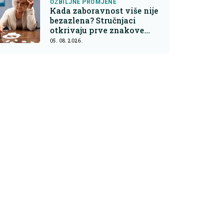
OZBILJNE PROMJENE
Kada zaboravnost više nije
bezazlena? Stručnjaci
otkrivaju prve znakove
demencije
05. 08. 2026.