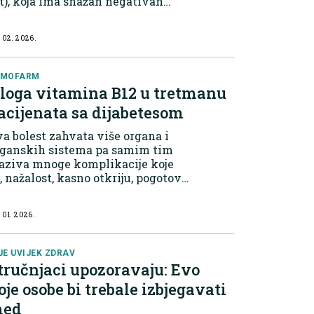
t), koja ima snažan negativan
icaj na funkcionisanje
ganizma. Britanska fondacija za
 02. 2026.
ce (British Heart Foundation,
F) ističe d...
EMOFARM
loga vitamina B12 u tretmanu
acijenata sa dijabetesom
a bolest zahvata više organa i
rganskih sistema pa samim tim
zaziva mnoge komplikacije koje
, nažalost, kasno otkriju, pogotovo
d onih pacijenata koji neredovno
u na kontrole kod endokrinologa,
 01. 2026.
talmologa, kardiologa,
skularnog...
JE UVIJEK ZDRAV
tručnjaci upozoravaju: Evo
oje osobe bi trebale izbjegavati
ed