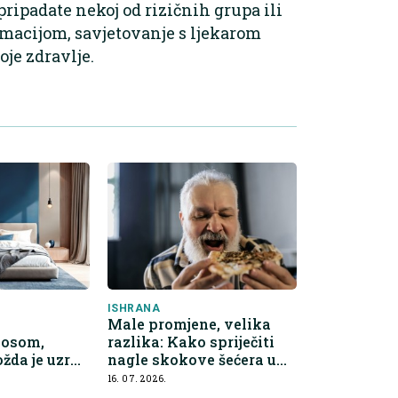
ripadate nekoj od rizičnih grupa ili
macijom, savjetovanje s ljekarom
oje zdravlje.
ISHRANA
a
Male promjene, velika
nosom,
razlika: Kako spriječiti
žda je uzrok
nagle skokove šećera u
etu
krvi
16. 07. 2026.