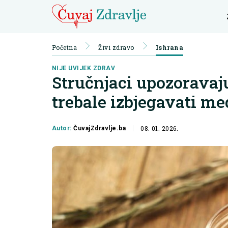
Početna
Živi zdravo
Ishrana
NIJE UVIJEK ZDRAV
Stručnjaci upozoravaju
trebale izbjegavati me
08. 01. 2026.
Autor:
ČuvajZdravlje.ba