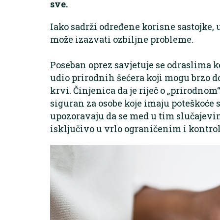
sve.
Iako sadrži određene korisne sastojke
može izazvati ozbiljne probleme.
Poseban oprez savjetuje se odraslima ko
udio prirodnih šećera koji mogu brzo d
krvi. Činjenica da je riječ o „prirodno
siguran za osobe koje imaju poteškoće s
upozoravaju da se med u tim slučajevima
isključivo u vrlo ograničenim i kontr