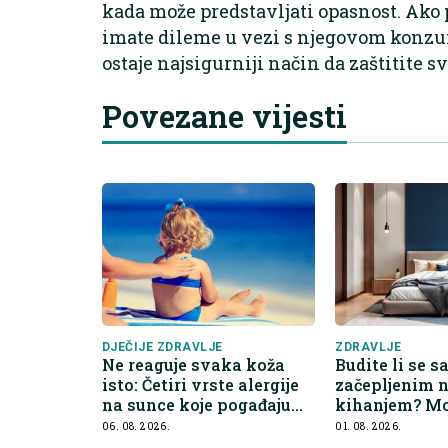
kada može predstavljati opasnost. Ako p
imate dileme u vezi s njegovom konzu
ostaje najsigurniji način da zaštitite sv
Povezane vijesti
DJEČIJE ZDRAVLJE
ZDRAVLJE
Ne reaguje svaka koža
Budite li se s
isto: Četiri vrste alergije
začepljenim 
na sunce koje pogađaju
kihanjem? Mo
djecu
u vašem krev
06. 08. 2026.
01. 08. 2026.