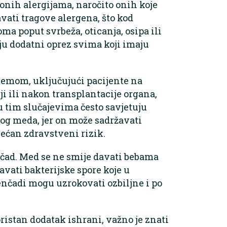
onih alergijama, naročito onih koje
vati tragove alergena, što kod
ma poput svrbeža, oticanja, osipa ili
ju dodatni oprez svima koji imaju
temom, uključujući pacijente na
i ili nakon transplantacije organa,
 u tim slučajevima često savjetuju
nog meda, jer on može sadržavati
ećan zdravstveni rizik.
nčad. Med se ne smije davati bebama
vati bakterijske spore koje u
čadi mogu uzrokovati ozbiljne i po
ristan dodatak ishrani, važno je znati