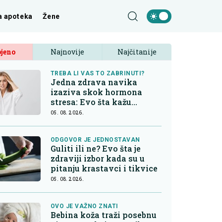
a apoteka
Žene
jeno
Najnovije
Najčitanije
TREBA LI VAS TO ZABRINUTI?
Jedna zdrava navika
izaziva skok hormona
stresa: Evo šta kažu
endokrinolozi
05. 08. 2026.
ODGOVOR JE JEDNOSTAVAN
Guliti ili ne? Evo šta je
zdraviji izbor kada su u
pitanju krastavci i tikvice
05. 08. 2026.
OVO JE VAŽNO ZNATI
Bebina koža traži posebnu