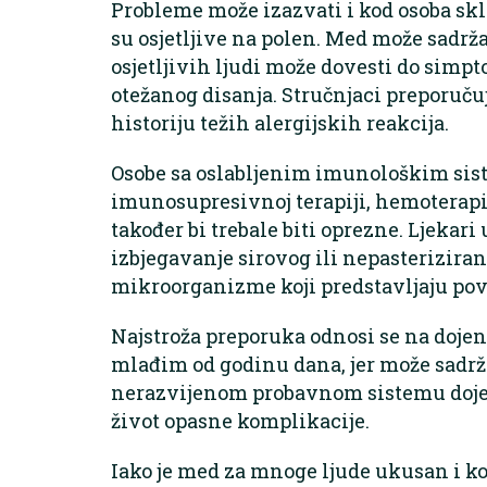
Probleme može izazvati i kod osoba skl
su osjetljive na polen. Med može sadrža
osjetljivih ljudi može dovesti do simpto
otežanog disanja. Stručnjaci preporuču
historiju težih alergijskih reakcija.
Osobe sa oslabljenim imunološkim sis
imunosupresivnoj terapiji, hemoterapij
također bi trebale biti oprezne. Ljekari
izbjegavanje sirovog ili nepasterizira
mikroorganizme koji predstavljaju pov
Najstroža preporuka odnosi se na doje
mlađim od godinu dana, jer može sadrža
nerazvijenom probavnom sistemu dojen
život opasne komplikacije.
Iako je med za mnoge ljude ukusan i ko