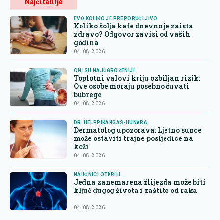
Najčitanije
EVO KOLIKO JE PREPORUČLJIVO
Koliko šolja kafe dnevno je zaista
zdravo? Odgovor zavisi od vaših
godina
04. 08. 2026.
ONI SU NAJUGROŽENIJI
Toplotni valovi kriju ozbiljan rizik:
Ove osobe moraju posebno čuvati
bubrege
04. 08. 2026.
DR. HELPPIKANGAS-HUNARA
Dermatolog upozorava: Ljetno sunce
može ostaviti trajne posljedice na
koži
04. 08. 2026.
NAUČNICI OTKRILI
Jedna zanemarena žlijezda može biti
ključ dugog života i zaštite od raka
04. 08. 2026.