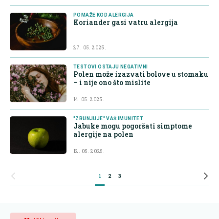
POMAŽE KOD ALERGIJA
Koriander gasi vatru alergija
27. 05. 2025.
TESTOVI OSTAJU NEGATIVNI
Polen može izazvati bolove u stomaku
– i nije ono što mislite
14. 05. 2025.
"ZBUNJUJE" VAŠ IMUNITET
Jabuke mogu pogoršati simptome
alergije na polen
12. 05. 2025.
1
2
3