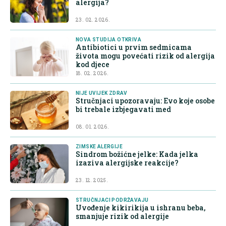
alergija?
23. 02. 2026.
NOVA STUDIJA OTKRIVA
Antibiotici u prvim sedmicama
života mogu povećati rizik od alergija
kod djece
18. 02. 2026.
NIJE UVIJEK ZDRAV
Stručnjaci upozoravaju: Evo koje osobe
bi trebale izbjegavati med
08. 01. 2026.
ZIMSKE ALERGIJE
Sindrom božićne jelke: Kada jelka
izaziva alergijske reakcije?
23. 12. 2025.
STRUČNJACI PODRŽAVAJU
Uvođenje kikirikija u ishranu beba,
smanjuje rizik od alergije