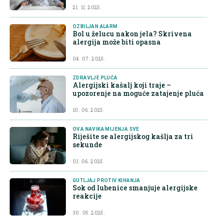
21. 11. 2025.
OZBILJAN ALARM
Bol u želucu nakon jela? Skrivena
alergija može biti opasna
04. 07. 2025.
ZDRAVLJE PLUĆA
Alergijski kašalj koji traje –
upozorenje na moguće zatajenje pluća
10. 06. 2025.
OVA NAVIKA MIJENJA SVE
Riješite se alergijskog kašlja za tri
sekunde
01. 06. 2025.
GUTLJAJ PROTIV KIHANJA
Sok od lubenice smanjuje alergijske
reakcije
30. 05. 2025.