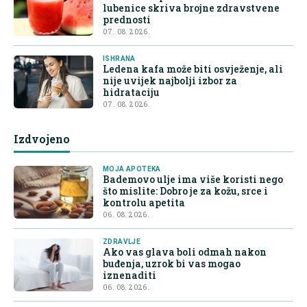
lubenice skriva brojne zdravstvene
prednosti
07. 08. 2026.
ISHRANA
Ledena kafa može biti osvježenje, ali
nije uvijek najbolji izbor za
hidrataciju
07. 08. 2026.
Izdvojeno
MOJA APOTEKA
Bademovo ulje ima više koristi nego
što mislite: Dobro je za kožu, srce i
kontrolu apetita
06. 08. 2026.
ZDRAVLJE
Ako vas glava boli odmah nakon
buđenja, uzrok bi vas mogao
iznenaditi
06. 08. 2026.