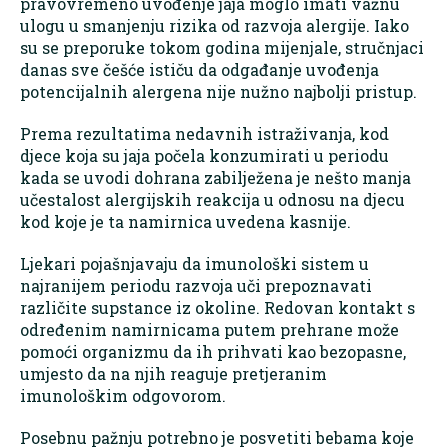
pravovremeno uvođenje jaja moglo imati važnu
ulogu u smanjenju rizika od razvoja alergije. Iako
su se preporuke tokom godina mijenjale, stručnjaci
danas sve češće ističu da odgađanje uvođenja
potencijalnih alergena nije nužno najbolji pristup.
Prema rezultatima nedavnih istraživanja, kod
djece koja su jaja počela konzumirati u periodu
kada se uvodi dohrana zabilježena je nešto manja
učestalost alergijskih reakcija u odnosu na djecu
kod koje je ta namirnica uvedena kasnije.
Ljekari pojašnjavaju da imunološki sistem u
najranijem periodu razvoja uči prepoznavati
različite supstance iz okoline. Redovan kontakt s
određenim namirnicama putem prehrane može
pomoći organizmu da ih prihvati kao bezopasne,
umjesto da na njih reaguje pretjeranim
imunološkim odgovorom.
Posebnu pažnju potrebno je posvetiti bebama koje