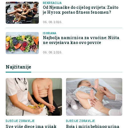
REKREACIJA
Od Njemačke do cijelog svijeta: Zašto
je Hyrox postao fitness fenomen?
06. 08. 2026.
ISHRANA
Najbolja namirnica za vrućine: Ništa
ne osvježava kao ovo povrće
06. 08. 2026.
Najčitanije
DJEČIJE ZDRAVLJE
DJEČIJE ZDRAVLJE
Sve više djece ima višak
Boja i miris bebinog urina