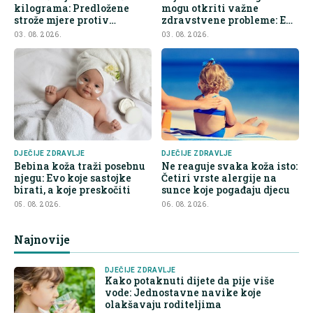
kilograma: Predložene
mogu otkriti važne
strože mjere protiv
zdravstvene probleme: Evo
nezdrave hrane
na šta roditelji trebaju obr
03. 08. 2026.
03. 08. 2026.
DJEČIJE ZDRAVLJE
DJEČIJE ZDRAVLJE
Bebina koža traži posebnu
Ne reaguje svaka koža isto:
njegu: Evo koje sastojke
Četiri vrste alergije na
birati, a koje preskočiti
sunce koje pogađaju djecu
05. 08. 2026.
06. 08. 2026.
Najnovije
DJEČIJE ZDRAVLJE
Kako potaknuti dijete da pije više
vode: Jednostavne navike koje
olakšavaju roditeljima