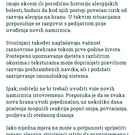
imaju ekcem ili porodičnu historiju alergijskih
bolesti, budući da kod njih postoji povećan rizik od
razvoja alergija na hranu. U takvim situacijama
preporučuje se razgovor s pedijatrom prije
uvođenja novih namirnica.
Stručnjaci također naglašavaju važnost
raznovrsne prehrane tokom prve godine života.
Postepeno upoznavanje djeteta s različitim
okusima i teksturama može doprinijeti pravilnom
razvoju prehrambenih navika, ali i podržati
sazrijevanje imunološkog sistema.
Ipak, roditelji ne bi trebali uvoditi više novih
namirnica istovremeno. Preporuka je da se svaka
nova hrana uvodi pojedinačno, uz nekoliko dana
praćenja mogućih reakcija poput osipa, povraćanja,
proljeva ili otežanog disanja.
Iako nijedna mjera ne može u potpunosti spriječiti
pojavu alergija, stručnjaci ističu da pravovremeno i