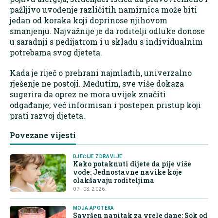
pažljivo uvođenje različitih namirnica može biti
jedan od koraka koji doprinose njihovom
smanjenju. Najvažnije je da roditelji odluke donose
u saradnji s pedijatrom i u skladu s individualnim
potrebama svog djeteta.
Kada je riječ o prehrani najmlađih, univerzalno
rješenje ne postoji. Međutim, sve više dokaza
sugerira da oprez ne mora uvijek značiti
odgađanje, već informisan i postepen pristup koji
prati razvoj djeteta.
Povezane vijesti
DJEČIJE ZDRAVLJE
Kako potaknuti dijete da pije više
vode: Jednostavne navike koje
olakšavaju roditeljima
07. 08. 2026.
MOJA APOTEKA
Savršen napitak za vrele dane: Sok od