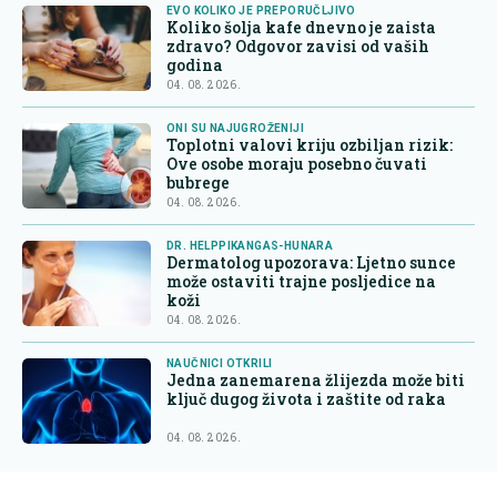
EVO KOLIKO JE PREPORUČLJIVO
Koliko šolja kafe dnevno je zaista
zdravo? Odgovor zavisi od vaših
godina
04. 08. 2026.
ONI SU NAJUGROŽENIJI
Toplotni valovi kriju ozbiljan rizik:
Ove osobe moraju posebno čuvati
bubrege
04. 08. 2026.
DR. HELPPIKANGAS-HUNARA
Dermatolog upozorava: Ljetno sunce
može ostaviti trajne posljedice na
koži
04. 08. 2026.
NAUČNICI OTKRILI
Jedna zanemarena žlijezda može biti
ključ dugog života i zaštite od raka
04. 08. 2026.