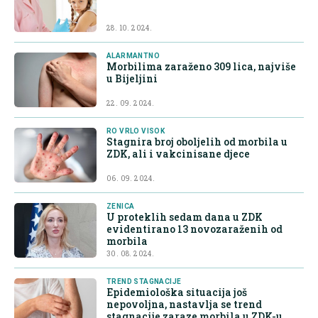
28. 10. 2024.
ALARMANTNO
Morbilima zaraženo 309 lica, najviše
u Bijeljini
22. 09. 2024.
RO VRLO VISOK
Stagnira broj oboljelih od morbila u
ZDK, ali i vakcinisane djece
06. 09. 2024.
ZENICA
U proteklih sedam dana u ZDK
evidentirano 13 novozaraženih od
morbila
30. 08. 2024.
TREND STAGNACIJE
Epidemiološka situacija još
nepovoljna, nastavlja se trend
stagnacije zaraze morbila u ZDK-u