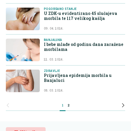
POGORŠANO STANJE
U ZDK-u evidentirano 45 slučajeva
morbila te 117 velikog kašlja
09. 04. 2024.
BANJALUKA
I bebe mlađe od godinu dana zaražene
morbilama
22. 03. 2024.
ZDRAVLJE
Prijavljena epidemija morbila u
Banjaluci
08. 03. 2024.
1
2