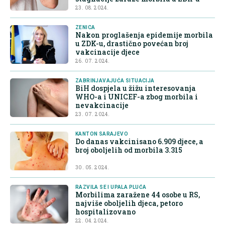
23. 08. 2024.
ZENICA
Nakon proglašenja epidemije morbila
u ZDK-u, drastično povećan broj
vakcinacije djece
26. 07. 2024.
ZABRINJAVAJUĆA SITUACIJA
BiH dospjela u žižu interesovanja
WHO-a i UNICEF-a zbog morbila i
nevakcinacije
23. 07. 2024.
KANTON SARAJEVO
Do danas vakcinisano 6.909 djece, a
broj oboljelih od morbila 3.315
30. 05. 2024.
RAZVILA SE I UPALA PLUĆA
Morbilima zaražene 44 osobe u RS,
najviše oboljelih djeca, petoro
hospitalizovano
22. 04. 2024.