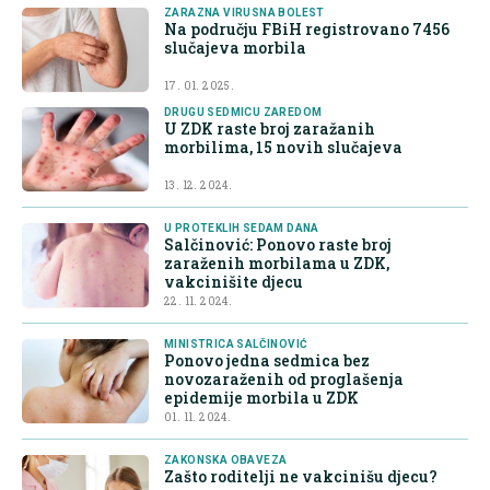
ZARAZNA VIRUSNA BOLEST
Na području FBiH registrovano 7456
slučajeva morbila
17. 01. 2025.
DRUGU SEDMICU ZAREDOM
U ZDK raste broj zaražanih
morbilima, 15 novih slučajeva
13. 12. 2024.
U PROTEKLIH SEDAM DANA
Salčinović: Ponovo raste broj
zaraženih morbilama u ZDK,
vakcinišite djecu
22. 11. 2024.
MINISTRICA SALČINOVIĆ
Ponovo jedna sedmica bez
novozaraženih od proglašenja
epidemije morbila u ZDK
01. 11. 2024.
ZAKONSKA OBAVEZA
Zašto roditelji ne vakcinišu djecu?