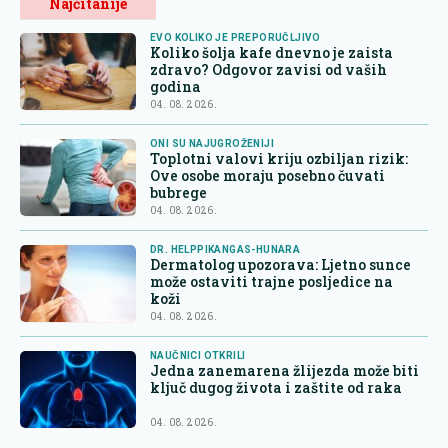
Najčitanije
EVO KOLIKO JE PREPORUČLJIVO
Koliko šolja kafe dnevno je zaista
zdravo? Odgovor zavisi od vaših
godina
04. 08. 2026.
ONI SU NAJUGROŽENIJI
Toplotni valovi kriju ozbiljan rizik:
Ove osobe moraju posebno čuvati
bubrege
04. 08. 2026.
DR. HELPPIKANGAS-HUNARA
Dermatolog upozorava: Ljetno sunce
može ostaviti trajne posljedice na
koži
04. 08. 2026.
NAUČNICI OTKRILI
Jedna zanemarena žlijezda može biti
ključ dugog života i zaštite od raka
04. 08. 2026.