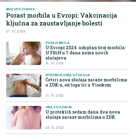
WHO UPOZORAVA
Porast morbila u Evropi: Vakcinacija
ključna za zaustavljanje bolesti
27. 01. 2026.
PODACI WHO-A
U Evropi 2024. uduplan broj morbila:
U FBiH u 7 dana nema novih
slučajeva
18. 03. 2025.
EPIDEMIOLOŠKA SITUACIJA
Četiri nova slučaja zaraze morbilima
u ZDK-u, od toga tri u Visokom
31. 01. 2025.
OBA U VISOKOM
U proteklih sedam dana dva nova
slučaja zaraze morbilima u ZDK
24. 01. 2025.