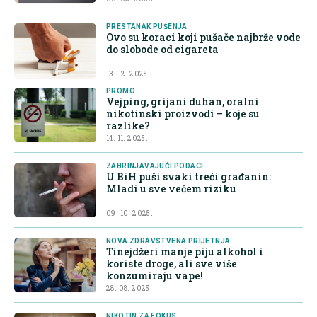
PRESTANAK PUŠENJA
Ovo su koraci koji pušače najbrže vode
do slobode od cigareta
13. 12. 2025.
PROMO
Vejping, grijani duhan, oralni
nikotinski proizvodi – koje su
razlike?
14. 11. 2025.
ZABRINJAVAJUĆI PODACI
U BiH puši svaki treći građanin:
Mladi u sve većem riziku
09. 10. 2025.
NOVA ZDRAVSTVENA PRIJETNJA
Tinejdžeri manje piju alkohol i
koriste droge, ali sve više
konzumiraju vape!
28. 08. 2025.
NIKOTIN ZA FOKUS