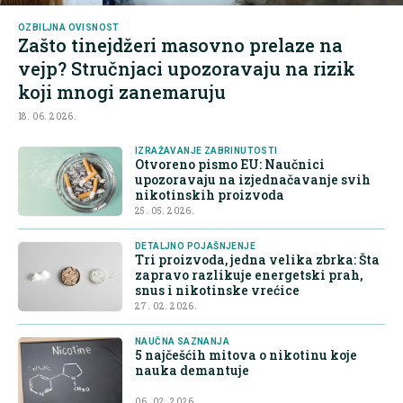
OZBILJNA OVISNOST
Zašto tinejdžeri masovno prelaze na
vejp? Stručnjaci upozoravaju na rizik
koji mnogi zanemaruju
18. 06. 2026.
IZRAŽAVANJE ZABRINUTOSTI
Otvoreno pismo EU: Naučnici
upozoravaju na izjednačavanje svih
nikotinskih proizvoda
25. 05. 2026.
DETALJNO POJAŠNJENJE
Tri proizvoda, jedna velika zbrka: Šta
zapravo razlikuje energetski prah,
snus i nikotinske vrećice
27. 02. 2026.
NAUČNA SAZNANJA
5 najčešćih mitova o nikotinu koje
nauka demantuje
06. 02. 2026.