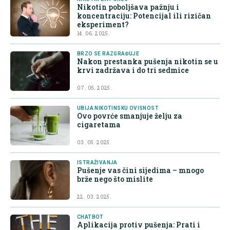
Nikotin poboljšava pažnju i
koncentraciju: Potencijal ili rizičan
eksperiment?
14. 06. 2025.
BRZO SE RAZGRAĐUJE
Nakon prestanka pušenja nikotin se u
krvi zadržava i do tri sedmice
07. 05. 2025.
UBIJA NIKOTINSKU OVISNOST
Ovo povrće smanjuje želju za
cigaretama
03. 05. 2025.
ISTRAŽIVANJA
Pušenje vas čini sijedima – mnogo
brže nego što mislite
22. 03. 2025.
CHATBOT
Aplikacija protiv pušenja: Prati i