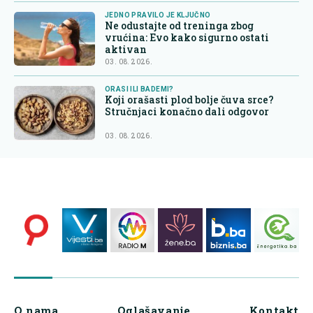
JEDNO PRAVILO JE KLJUČNO
Ne odustajte od treninga zbog
vrućina: Evo kako sigurno ostati
aktivan
03. 08. 2026.
ORASI ILI BADEMI?
Koji orašasti plod bolje čuva srce?
Stručnjaci konačno dali odgovor
03. 08. 2026.
O nama
Oglašavanje
Kontakt