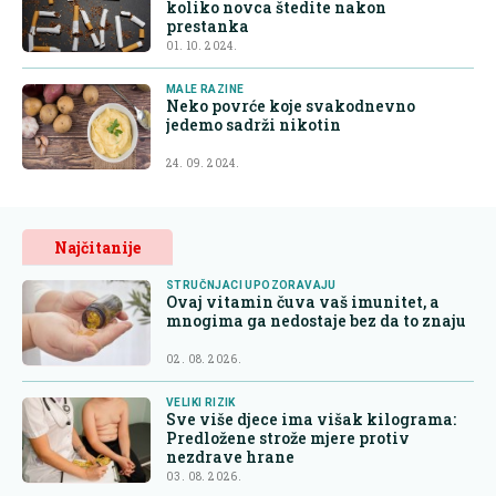
koliko novca štedite nakon
prestanka
01. 10. 2024.
MALE RAZINE
Neko povrće koje svakodnevno
jedemo sadrži nikotin
24. 09. 2024.
Najčitanije
STRUČNJACI UPOZORAVAJU
Ovaj vitamin čuva vaš imunitet, a
mnogima ga nedostaje bez da to znaju
02. 08. 2026.
VELIKI RIZIK
Sve više djece ima višak kilograma:
Predložene strože mjere protiv
nezdrave hrane
03. 08. 2026.