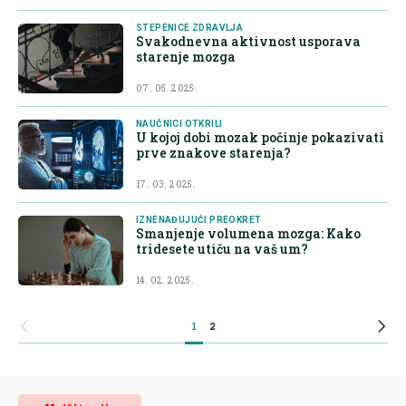
STEPENICE ZDRAVLJA
Svakodnevna aktivnost usporava
starenje mozga
07. 05. 2025.
NAUČNICI OTKRILI
U kojoj dobi mozak počinje pokazivati
prve znakove starenja?
17. 03. 2025.
IZNENAĐUJUĆI PREOKRET
Smanjenje volumena mozga: Kako
tridesete utiču na vaš um?
14. 02. 2025.
1
2