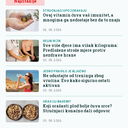
Najčitanije
STRUČNJACI UPOZORAVAJU
Ovaj vitamin čuva vaš imunitet, a
mnogima ga nedostaje bez da to znaju
02. 08. 2026.
VELIKI RIZIK
Sve više djece ima višak kilograma:
Predložene strože mjere protiv
nezdrave hrane
03. 08. 2026.
JEDNO PRAVILO JE KLJUČNO
Ne odustajte od treninga zbog
vrućina: Evo kako sigurno ostati
aktivan
03. 08. 2026.
ORASI ILI BADEMI?
Koji orašasti plod bolje čuva srce?
Stručnjaci konačno dali odgovor
03. 08. 2026.