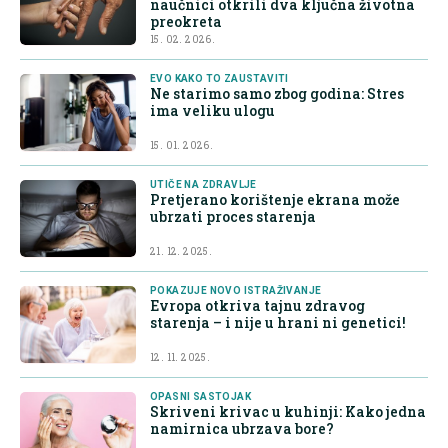
naučnici otkrili dva ključna životna
preokreta
15. 02. 2026.
EVO KAKO TO ZAUSTAVITI
Ne starimo samo zbog godina: Stres
ima veliku ulogu
15. 01. 2026.
UTIČE NA ZDRAVLJE
Pretjerano korištenje ekrana može
ubrzati proces starenja
21. 12. 2025.
POKAZUJE NOVO ISTRAŽIVANJE
Evropa otkriva tajnu zdravog
starenja – i nije u hrani ni genetici!
12. 11. 2025.
OPASNI SASTOJAK
Skriveni krivac u kuhinji: Kako jedna
namirnica ubrzava bore?