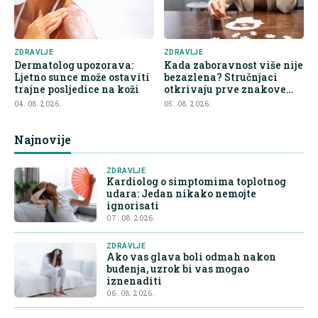
ZDRAVLJE
ZDRAVLJE
Dermatolog upozorava:
Kada zaboravnost više nije
Ljetno sunce može ostaviti
bezazlena? Stručnjaci
trajne posljedice na koži
otkrivaju prve znakove
demencije
04. 08. 2026.
05. 08. 2026.
Najnovije
ZDRAVLJE
Kardiolog o simptomima toplotnog
udara: Jedan nikako nemojte
ignorisati
07. 08. 2026.
ZDRAVLJE
Ako vas glava boli odmah nakon
buđenja, uzrok bi vas mogao
iznenaditi
06. 08. 2026.