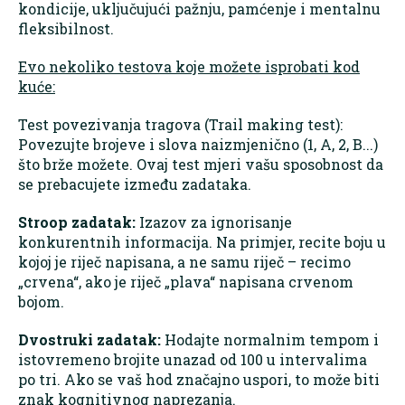
kondicije, uključujući pažnju, pamćenje i mentalnu
fleksibilnost.
Evo nekoliko testova koje možete isprobati kod
kuće:
Test povezivanja tragova (Trail making test):
Povezujte brojeve i slova naizmjenično (1, A, 2, B...)
što brže možete. Ovaj test mjeri vašu sposobnost da
se prebacujete između zadataka.
Stroop zadatak:
Izazov za ignorisanje
konkurentnih informacija. Na primjer, recite boju u
kojoj je riječ napisana, a ne samu riječ – recimo
„crvena“, ako je riječ „plava“ napisana crvenom
bojom.
Dvostruki zadatak:
Hodajte normalnim tempom i
istovremeno brojite unazad od 100 u intervalima
po tri. Ako se vaš hod značajno uspori, to može biti
znak kognitivnog naprezanja.