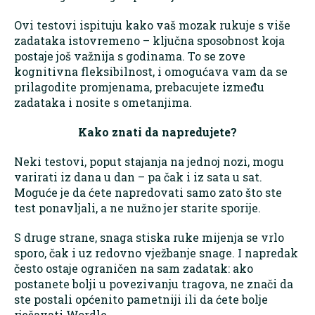
Ovi testovi ispituju kako vaš mozak rukuje s više
zadataka istovremeno – ključna sposobnost koja
postaje još važnija s godinama. To se zove
kognitivna fleksibilnost, i omogućava vam da se
prilagodite promjenama, prebacujete između
zadataka i nosite s ometanjima.
Kako znati da napredujete?
Neki testovi, poput stajanja na jednoj nozi, mogu
varirati iz dana u dan – pa čak i iz sata u sat.
Moguće je da ćete napredovati samo zato što ste
test ponavljali, a ne nužno jer starite sporije.
S druge strane, snaga stiska ruke mijenja se vrlo
sporo, čak i uz redovno vježbanje snage. I napredak
često ostaje ograničen na sam zadatak: ako
postanete bolji u povezivanju tragova, ne znači da
ste postali općenito pametniji ili da ćete bolje
rješavati Wordle.