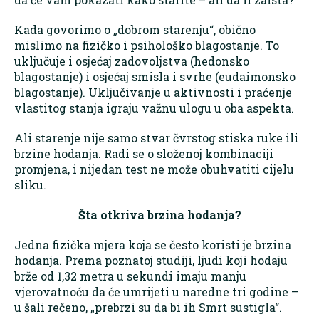
Kada govorimo o „dobrom starenju“, obično
mislimo na fizičko i psihološko blagostanje. To
uključuje i osjećaj zadovoljstva (hedonsko
blagostanje) i osjećaj smisla i svrhe (eudaimonsko
blagostanje). Uključivanje u aktivnosti i praćenje
vlastitog stanja igraju važnu ulogu u oba aspekta.
Ali starenje nije samo stvar čvrstog stiska ruke ili
brzine hodanja. Radi se o složenoj kombinaciji
promjena, i nijedan test ne može obuhvatiti cijelu
sliku.
Šta otkriva brzina hodanja?
Jedna fizička mjera koja se često koristi je brzina
hodanja. Prema poznatoj studiji, ljudi koji hodaju
brže od 1,32 metra u sekundi imaju manju
vjerovatnoću da će umrijeti u naredne tri godine –
u šali rečeno, „prebrzi su da bi ih Smrt sustigla“.