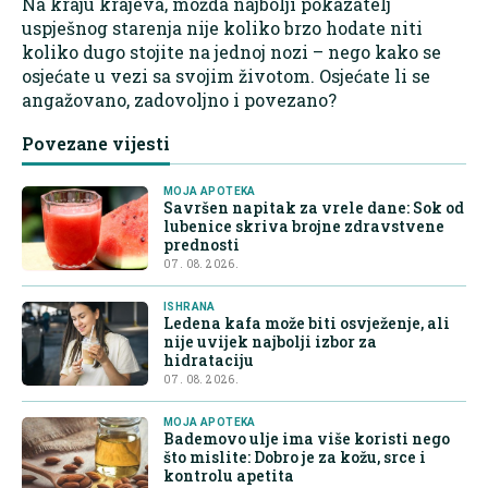
Na kraju krajeva, možda najbolji pokazatelj
uspješnog starenja nije koliko brzo hodate niti
koliko dugo stojite na jednoj nozi – nego kako se
osjećate u vezi sa svojim životom. Osjećate li se
angažovano, zadovoljno i povezano?
Povezane vijesti
MOJA APOTEKA
Savršen napitak za vrele dane: Sok od
lubenice skriva brojne zdravstvene
prednosti
07. 08. 2026.
ISHRANA
Ledena kafa može biti osvježenje, ali
nije uvijek najbolji izbor za
hidrataciju
07. 08. 2026.
MOJA APOTEKA
Bademovo ulje ima više koristi nego
što mislite: Dobro je za kožu, srce i
kontrolu apetita