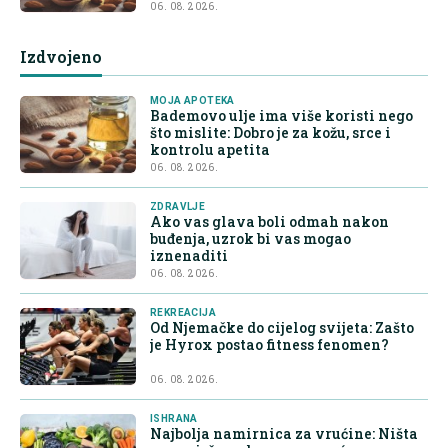
06. 08. 2026.
Izdvojeno
MOJA APOTEKA
Bademovo ulje ima više koristi nego
što mislite: Dobro je za kožu, srce i
kontrolu apetita
06. 08. 2026.
ZDRAVLJE
Ako vas glava boli odmah nakon
buđenja, uzrok bi vas mogao
iznenaditi
06. 08. 2026.
REKREACIJA
Od Njemačke do cijelog svijeta: Zašto
je Hyrox postao fitness fenomen?
06. 08. 2026.
ISHRANA
Najbolja namirnica za vrućine: Ništa