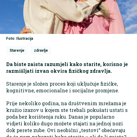
Foto: Ilustracija
Starenje
zdravlje
Da biste zaista razumjeli kako starite, korisno je
razmišljati izvan okvira fizičkog zdravlja.
Starenje je složen proces koji uključuje fizičke,
kognitivne, emocionalne i socijalne promjene.
Prije nekoliko godina, na društvenim mrežama je
kružio izazov u kojem ste trebali pokušati ustati s
poda bez korištenja ruku. Danas je popularno
vidjeti koliko dugo možete stajati na jednoj nozi
dok perete zube. Ovi neobični „testovi“ obećavaju
da će vam pokazati kako starite – ali da li zaista?