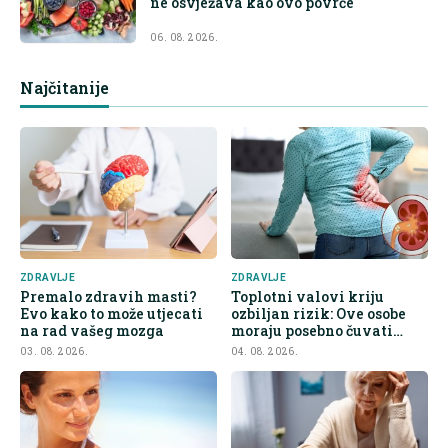
ne osvježava kao ovo povrće
06. 08. 2026.
Najčitanije
ZDRAVLJE
ZDRAVLJE
Premalo zdravih masti?
Toplotni valovi kriju
Evo kako to može utjecati
ozbiljan rizik: Ove osobe
na rad vašeg mozga
moraju posebno čuvati
bubrege
03. 08. 2026.
04. 08. 2026.