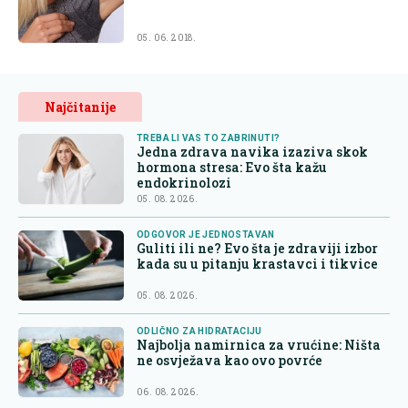
05. 06. 2018.
Najčitanije
TREBA LI VAS TO ZABRINUTI?
Jedna zdrava navika izaziva skok
hormona stresa: Evo šta kažu
endokrinolozi
05. 08. 2026.
ODGOVOR JE JEDNOSTAVAN
Guliti ili ne? Evo šta je zdraviji izbor
kada su u pitanju krastavci i tikvice
05. 08. 2026.
ODLIČNO ZA HIDRATACIJU
Najbolja namirnica za vrućine: Ništa
ne osvježava kao ovo povrće
06. 08. 2026.