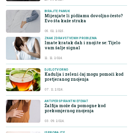
BIRAJTE PAMUK
Mijenjate li pidžamu dovoljno često?
Evo šta kaže struka
05. 02. 2025.
ZNAK ZDRAVSTVENIH PROBLEMA
Imate kratak dah i znojite se: Tijelo
vam šalje signal
12. 12. 2024.
DJELOTVORNO
Kadulja i zeleni čaj mogu pomoći kod
pretjeranog znojenja
07. 11. 2024.
ANTIPERSPIRANTNI EFEKAT
Žalfija može da pomogne kod
prekomjernog znojenja
03. 09. 2024.
ISPROBAJTE