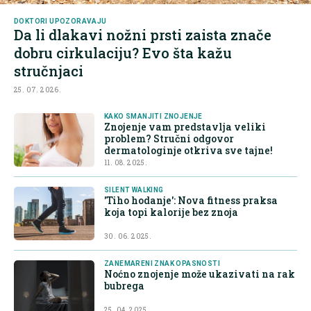
DOKTORI UPOZORAVAJU
Da li dlakavi nožni prsti zaista znače
dobru cirkulaciju? Evo šta kažu
stručnjaci
25. 07. 2026.
KAKO SMANJITI ZNOJENJE
Znojenje vam predstavlja veliki
problem? Stručni odgovor
dermatologinje otkriva sve tajne!
11. 08. 2025.
SILENT WALKING
'Tiho hodanje': Nova fitness praksa
koja topi kalorije bez znoja
30. 06. 2025.
ZANEMARENI ZNAK OPASNOSTI
Noćno znojenje može ukazivati na rak
bubrega
25. 04. 2025.