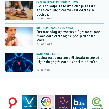
EVO KOLIKO JE PREPORUČLJIVO
Koliko šolja kafe dnevno je zaista
zdravo? Odgovor zavisi od vaših
godina
04. 08. 2026.
DR. HELPPIKANGAS-HUNARA
Dermatolog upozorava: Ljetno sunce
može ostaviti trajne posljedice na
koži
04. 08. 2026.
NAUČNICI OTKRILI
Jedna zanemarena žlijezda može biti
ključ dugog života i zaštite od raka
04. 08. 2026.