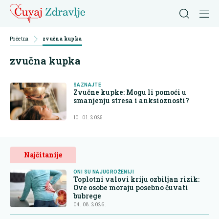
Početna
zvučna kupka
zvučna kupka
SAZNAJTE
Zvučne kupke: Mogu li pomoći u
smanjenju stresa i anksioznosti?
10. 01. 2025.
Najčitanije
ONI SU NAJUGROŽENIJI
Toplotni valovi kriju ozbiljan rizik:
Ove osobe moraju posebno čuvati
bubrege
04. 08. 2026.