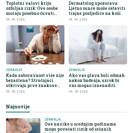
Toplotni valovi kriju
Dermatolog upozorava:
ozbiljan rizik: Ove osobe
Ljetno sunce može ostaviti
moraju posebno čuvati
trajne posljedice na koži
bubrege
04. 08. 2026.
04. 08. 2026.
ZDRAVLJE
ZDRAVLJE
Kada zaboravnost više nije
Ako vas glava boli odmah
bezazlena? Stručnjaci
nakon buđenja, uzrok bi
otkrivaju prve znakove
vas mogao iznenaditi
demencije
05. 08. 2026.
06. 08. 2026.
Najnovije
ZDRAVLJE
Ove navike u srednjim godinama
mogu povećati rizik od srčanih