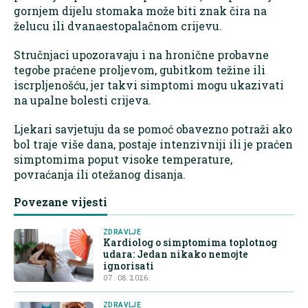
gornjem dijelu stomaka može biti znak čira na
želucu ili dvanaestopalačnom crijevu.
Stručnjaci upozoravaju i na hronične probavne
tegobe praćene proljevom, gubitkom težine ili
iscrpljenošću, jer takvi simptomi mogu ukazivati
na upalne bolesti crijeva.
Ljekari savjetuju da se pomoć obavezno potraži ako
bol traje više dana, postaje intenzivniji ili je praćen
simptomima poput visoke temperature,
povraćanja ili otežanog disanja.
Povezane vijesti
ZDRAVLJE
Kardiolog o simptomima toplotnog
udara: Jedan nikako nemojte
ignorisati
07. 08. 2026.
ZDRAVLJE