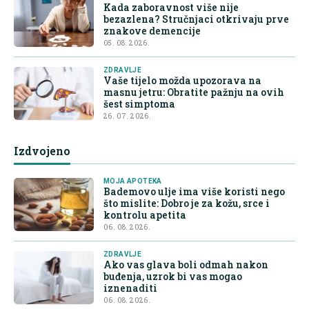
Kada zaboravnost više nije
bezazlena? Stručnjaci otkrivaju prve
znakove demencije
05. 08. 2026.
ZDRAVLJE
Vaše tijelo možda upozorava na
masnu jetru: Obratite pažnju na ovih
šest simptoma
26. 07. 2026.
Izdvojeno
MOJA APOTEKA
Bademovo ulje ima više koristi nego
što mislite: Dobro je za kožu, srce i
kontrolu apetita
06. 08. 2026.
ZDRAVLJE
Ako vas glava boli odmah nakon
buđenja, uzrok bi vas mogao
iznenaditi
06. 08. 2026.