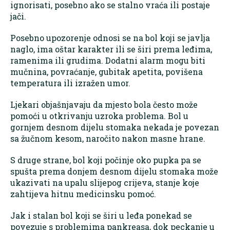
ignorisati, posebno ako se stalno vraća ili postaje
jači.
Posebno upozorenje odnosi se na bol koji se javlja
naglo, ima oštar karakter ili se širi prema leđima,
ramenima ili grudima. Dodatni alarm mogu biti
mučnina, povraćanje, gubitak apetita, povišena
temperatura ili izražen umor.
Ljekari objašnjavaju da mjesto bola često može
pomoći u otkrivanju uzroka problema. Bol u
gornjem desnom dijelu stomaka nekada je povezan
sa žučnom kesom, naročito nakon masne hrane.
S druge strane, bol koji počinje oko pupka pa se
spušta prema donjem desnom dijelu stomaka može
ukazivati na upalu slijepog crijeva, stanje koje
zahtijeva hitnu medicinsku pomoć.
Jak i stalan bol koji se širi u leđa ponekad se
povezuje s problemima pankreasa, dok peckanje u