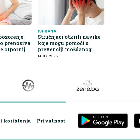
ISHRANA
pozorenje:
Stručnjaci otkrili navike
o prenosiva
koje mogu pomoći u
je otpornija
prevenciji moždanog
e u Evropi
udara
13. 07. 2026.
i korištenja
Privatnost