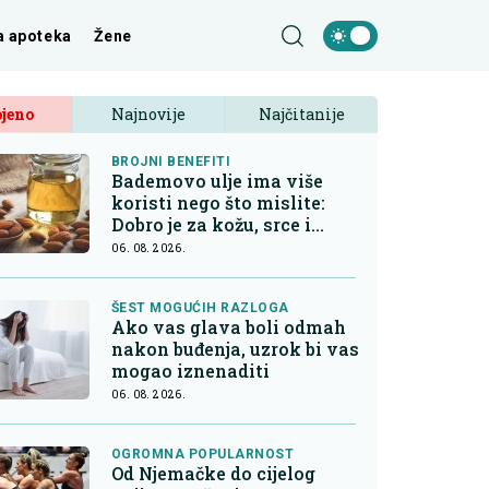
a apoteka
Žene
jeno
Najnovije
Najčitanije
BROJNI BENEFITI
Bademovo ulje ima više
koristi nego što mislite:
Dobro je za kožu, srce i
kontrolu apetita
06. 08. 2026.
ŠEST MOGUĆIH RAZLOGA
Ako vas glava boli odmah
nakon buđenja, uzrok bi vas
mogao iznenaditi
06. 08. 2026.
OGROMNA POPULARNOST
Od Njemačke do cijelog