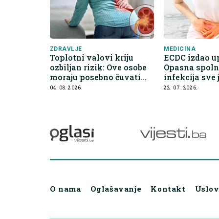
ZDRAVLJE
MEDICINA
Toplotni valovi kriju
ECDC izdao u
ozbiljan rizik: Ove osobe
Opasna spoln
moraju posebno čuvati
infekcija sve 
bubrege
na antibiotik
04. 08. 2026.
22. 07. 2026.
O nama
Oglašavanje
Kontakt
Uslov