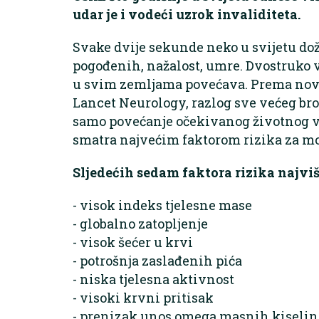
udar je i vodeći uzrok invaliditeta.
Svake dvije sekunde neko u svijetu dož
pogođenih, nažalost, umre. Dvostruko v
u svim zemljama povećava. Prema novoj
Lancet Neurology, razlog sve većeg bro
samo povećanje očekivanog životnog v
smatra najvećim faktorom rizika za mo
Sljedećih sedam faktora rizika najviš
- visok indeks tjelesne mase
- globalno zatopljenje
- visok šećer u krvi
- potrošnja zaslađenih pića
- niska tjelesna aktivnost
- visoki krvni pritisak
- prenizak unos omega masnih kiselin