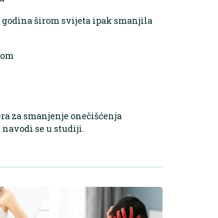
m godina širom svijeta ipak smanjila
som
jera za smanjenje onečišćenja
navodi se u studiji.