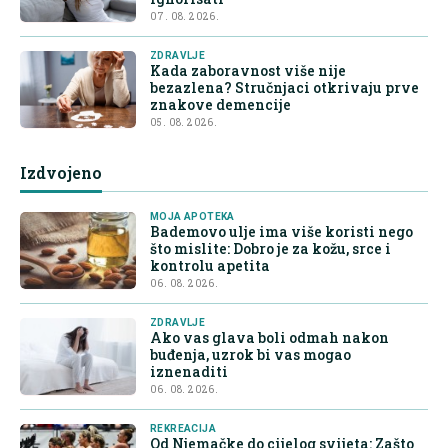
07. 08. 2026.
ZDRAVLJE
Kada zaboravnost više nije
bezazlena? Stručnjaci otkrivaju prve
znakove demencije
05. 08. 2026.
Izdvojeno
MOJA APOTEKA
Bademovo ulje ima više koristi nego
što mislite: Dobro je za kožu, srce i
kontrolu apetita
06. 08. 2026.
ZDRAVLJE
Ako vas glava boli odmah nakon
buđenja, uzrok bi vas mogao
iznenaditi
06. 08. 2026.
REKREACIJA
Od Njemačke do cijelog svijeta: Zašto