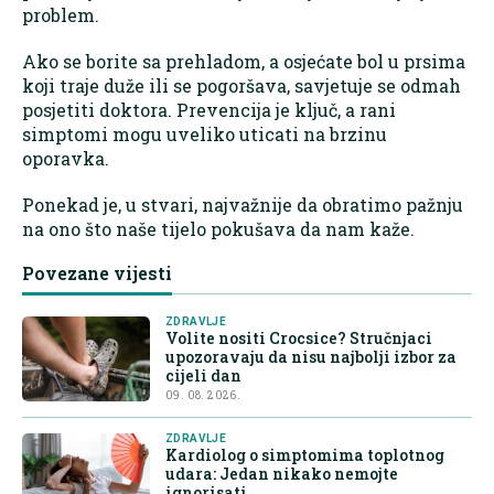
problem.
Ako se borite sa prehladom, a osjećate bol u prsima
koji traje duže ili se pogoršava, savjetuje se odmah
posjetiti doktora. Prevencija je ključ, a rani
simptomi mogu uveliko uticati na brzinu
oporavka.
Ponekad je, u stvari, najvažnije da obratimo pažnju
na ono što naše tijelo pokušava da nam kaže.
Povezane vijesti
ZDRAVLJE
Volite nositi Crocsice? Stručnjaci
upozoravaju da nisu najbolji izbor za
cijeli dan
09. 08. 2026.
ZDRAVLJE
Kardiolog o simptomima toplotnog
udara: Jedan nikako nemojte
ignorisati