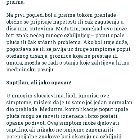
prsima.
Na prvi pogled, bol u prsima tokom prehlade
obično se pripisuje napetosti ili čak zagušenju u
disajnim putevima. Međutim, ponekad ovo može
biti znak nečeg mnogo ozbiljnijeg – poput upale
pluća ili čak srčanih problema. Ako bol traje duže,
pogoršava se ili se javlja uz druge simptome poput
otežanog disanja, groznice koja ne prestaje ili
umora, možda se radi o stanju koje zahtijeva hitnu
medicinsku pažnju.
Suptilan, ali jako opasan!
U mnogim slučajevima, ljudi ignorišu ove
simptome, misleći da je to samo još jedan normalan
dio prehlade. Međutim, komplikacije poput upale
pluća mogu se razviti iznenada i brzo postati
opasne po život. Ovaj simptom može djelovati
suptilno, ali nikako ne smijemo zanemariti
potencijalne znakove koji ukazuju na ozbiljniji