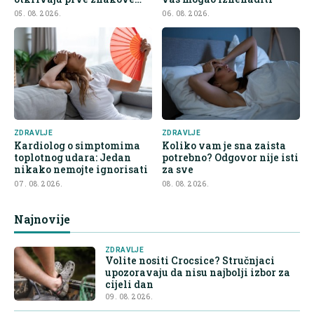
demencije
05. 08. 2026.
06. 08. 2026.
ZDRAVLJE
ZDRAVLJE
Kardiolog o simptomima
Koliko vam je sna zaista
toplotnog udara: Jedan
potrebno? Odgovor nije isti
nikako nemojte ignorisati
za sve
07. 08. 2026.
08. 08. 2026.
Najnovije
ZDRAVLJE
Volite nositi Crocsice? Stručnjaci
upozoravaju da nisu najbolji izbor za
cijeli dan
09. 08. 2026.