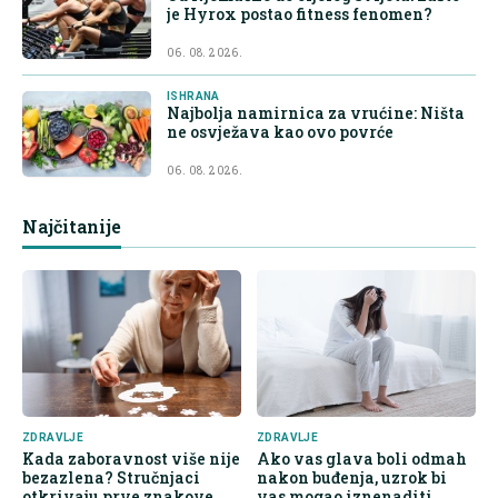
je Hyrox postao fitness fenomen?
06. 08. 2026.
ISHRANA
Najbolja namirnica za vrućine: Ništa
ne osvježava kao ovo povrće
06. 08. 2026.
Najčitanije
ZDRAVLJE
ZDRAVLJE
Kada zaboravnost više nije
Ako vas glava boli odmah
bezazlena? Stručnjaci
nakon buđenja, uzrok bi
otkrivaju prve znakove
vas mogao iznenaditi